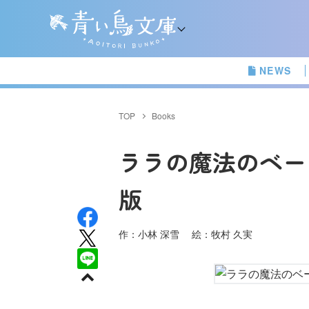
NEWS
TOP
Books
ララの魔法のベー
版
作：小林 深雪 絵：牧村 久実