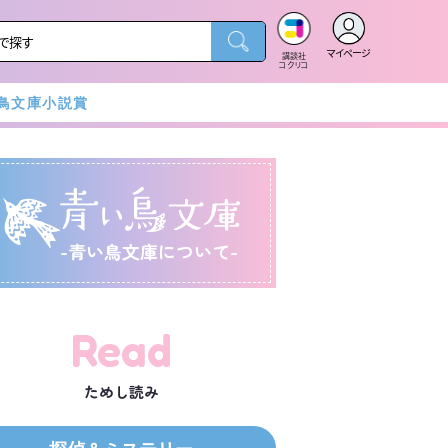
マイページ
講談社
コクリコ
鳥文庫小説賞
-青い鳥文庫について-
Read
ためし読み