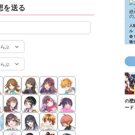
想を送る
人
ル
命
狼
KZ高校生編、つ
ゴールデンウィ
今月の壁紙ダウ
【ちいか
いに始動！ 限
ークにいっき読
ンロード
い鳥文庫
定特典＆ヒミツ
み！ 青い鳥文
あお文庫
の参加企画も!?
庫の名作「電子
対象作品
合本版」おすす
介！
め