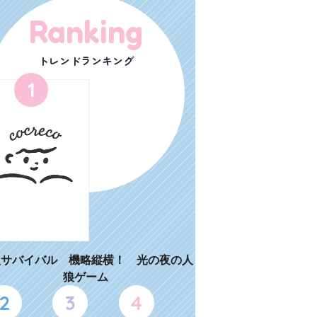
Ranking
トレンドランキング
1
狼サバイバル 機略縦横！ 光の夜の人
狼ゲーム
2
3
4