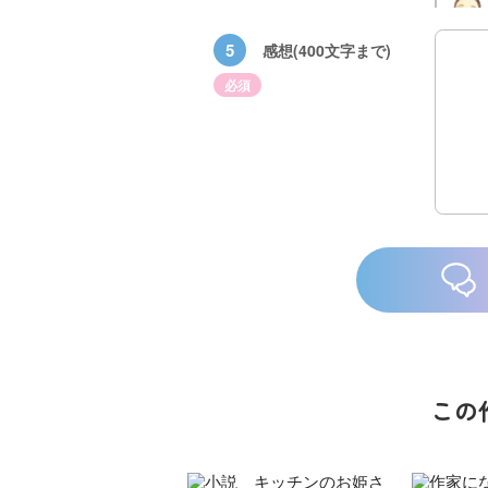
5
感想(400文字まで)
必須
族館
悪役なんて、ご
トモダチデスゲ
世にもふしぎな
めんです！
ーム 昨日の友
ＳＣＰガチャ！
（１）
は今日の敵
（１） かわい
い猫にご用心
この