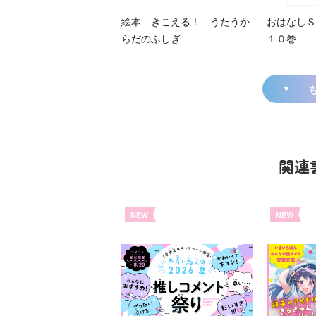
絵本 きこえる！ うたうか
おはなしＳ
らだのふしぎ
１０巻
関連
NEW
NEW