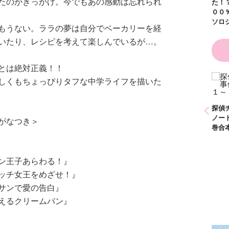
たのがきっかけ。今でもあの感動は忘れられ
た！
００
ソロ
もうない。ララの夢は自分でベーカリーを経
いたり、レシピを考えて楽しんでいるが…。
ことは絶対正義！！
しくもちょっぴりタフな中学ライフを描いた
ひなたとひかり
かわいく（なく）て
（９）
ごめん お悩み相談
ＢＯＯＫ
探偵チームＫＺ事件
探偵
ノート １～１０巻
ノー
がなつき＞
合本版
巻合
ン王子あらわる！』
ッチ女王をめざせ！』
サンで愛の告白』
えるクリームパン』