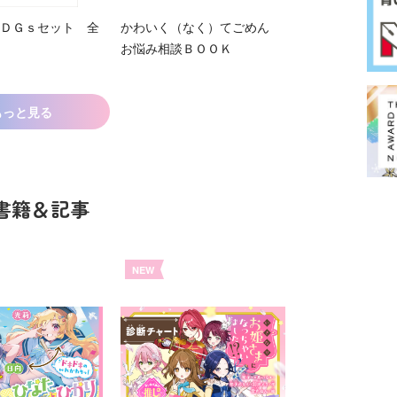
ＤＧｓセット 全
かわいく（なく）てごめん
お悩み相談ＢＯＯＫ
もっと見る
書籍＆記事
NEW