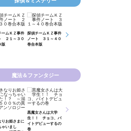
探偵＆ミステリー
チームＫＺ事件
探偵チームＫＺ事件
探偵チームＫＺ事件
ＫＺ’ Ｕｐｐ
ト ２１～３０
ノート ３１～４０
ノート １１～２０
Ｆｉｌｅ 数
本版
巻合本版
巻合本版
の夏
魔法＆ファンタジー
新 妖界ナビ・ルナ
黒魔女さんは大学
妖界ナビ・ルナ
１～１１ 全１１巻
生！！ チョコ、バ
９＋番外編 全
合本版
なりお姫さまに
イトデビューするの
巻合本版
ちゃいまし
巻