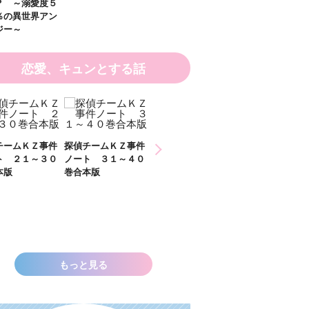
？ ～溺愛度５
％の異世界アン
ジー～
恋愛、キュンとする話
チームＫＺ事件
探偵チームＫＺ事件
探偵チームＫＺ事件
ト ２１～３０
ノート ３１～４０
ノート １１～２０
本版
巻合本版
巻合本版
いきなりお姫さ
なっちゃいまし
た！？ ～溺愛
００％の異世界
ソロジー～
もっと見る