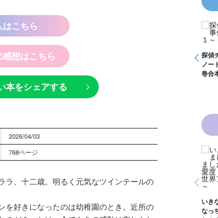
入はこちら
探偵チームＫＺ事件
怪盗クイーンはサー
ノート つぶやく死
カスがお好き ゲー
霊は知っている
ムブック
の感想はこちら
探偵チームＫＺ事件
探偵
ノート １～１０巻
ノー
合本版
巻合
い本をシェアする
2026/04/03
768ページ
黒魔女さんは白魔女
黒魔女さんと恋の魔
さん！？ ６年１
法 ６年１組 黒魔
組 黒魔女さんが通
女さんが通る！！
青い鳥文庫版 獣の
ララ、十二歳。明るく元気なツインテールの
る！！（１８）
（１７）
奏者１～８ 全８巻
合本版
いき
ンを好きになったのは幼稚園のとき。近所の
なっ