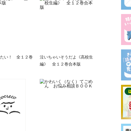
たい！ 全１２巻
泣いちゃいそうだよ《高校生
編》 全１２巻合本版