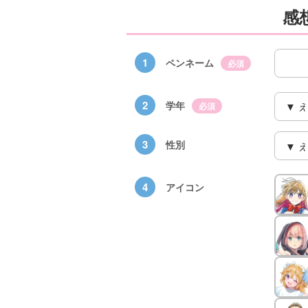
感
1
ペンネーム
必須
2
学年
必須
3
性別
4
アイコン
×青
【スペシャルな
エブリスタ×講
【速報】『黒魔
ちい
おしらせ】青い
談社青い鳥文庫
女さんが通
ェア
鳥文庫の「推
第９回小説賞開
る‼』ついにコ
大紹
し！」ファンタ
催のおしらせ
ミカライズ！
ジーフェアがは
じまるよ！