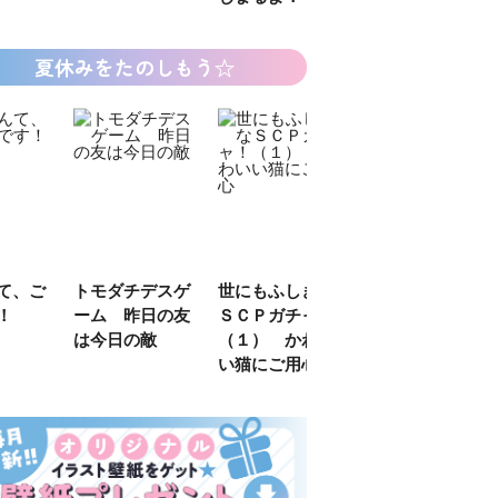
夏休みをたのしもう☆
デスゲ
世にもふしぎな
カラフルピーチ
長浜高校水族館
日の友
ＳＣＰガチャ！
はちゃめちゃ事
部！
敵
（１） かわい
件簿
い猫にご用心