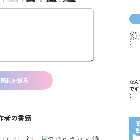
感想を送る
カラフルピーチ
長浜高校水族館
悪役なんて、ご
トモダチ
はちゃめちゃ事
部！
めんです！
ーム 昨
件簿
（１）
は今日の
作者の書籍