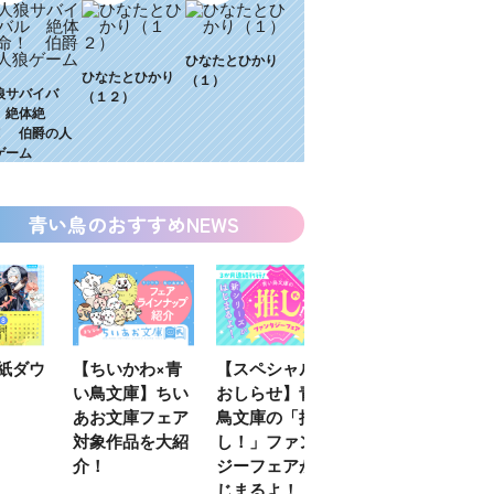
ひなたとひかり
ひなたとひかり
（１）
狼サバイバ
（１２）
 絶体絶
！ 伯爵の人
ゲーム
青い鳥のおすすめNEWS
わ×青
【スペシャルな
エブリスタ×講
【速報】『黒魔
】ちい
おしらせ】青い
談社青い鳥文庫
女さんが通
フェア
鳥文庫の「推
第９回小説賞開
る‼』ついにコ
を大紹
し！」ファンタ
催のおしらせ
ミカライズ！
ジーフェアがは
じまるよ！