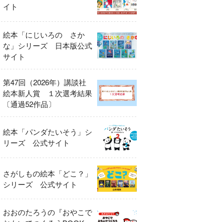
イト
絵本「にじいろの さか
な」シリーズ 日本版公式
サイト
第47回（2026年）講談社
絵本新人賞 １次選考結果
〔通過52作品〕
絵本「パンダたいそう」シ
リーズ 公式サイト
さがしもの絵本「どこ？」
シリーズ 公式サイト
おおのたろうの『おやこで