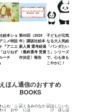
社絵本ショ
第45回（2024
子どもが元気に
『赤毛のアン』
「し
アニメ特設
年）講談社絵本
なる大人気絵本
モンゴメリ生誕
い」
ト『アニエ
新人賞 選考経過
「パンダたいそ
150周年 村岡
ルコ
「はりねず
〔最終選考 受賞
う」シリーズ
花子訳の魅力を
アウ
ルーチ
作決定〕報告
で、心も体もす
あらためて考え
け.の
」』
こやかに！
る
談！
えほん通信のおすすめ
BOOKS