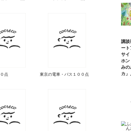
講談
ート
サイ
ホン
みの
カ
０点
東京の電車・バス１００点