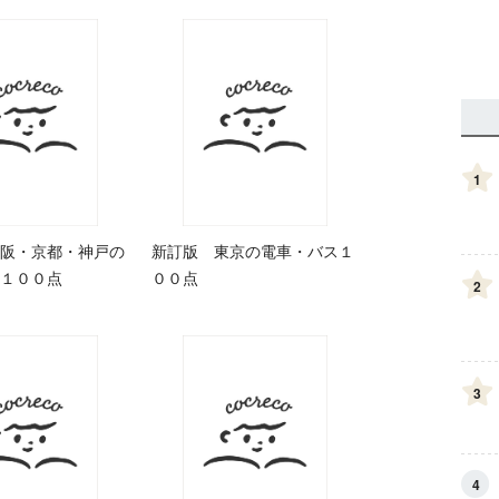
1
阪・京都・神戸の
新訂版 東京の電車・バス１
１００点
００点
2
3
4