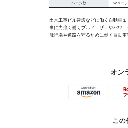
ページ数
52ページ
土木工事ビル建設などに働く自動車１
事に力強く働くブルド－ザ－やパワ－
飛行場や道路を守るために働く自動車
オン
この