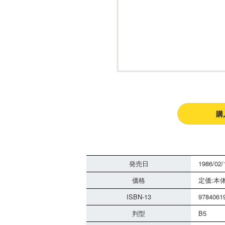
購
発売日
1986/02/
価格
定価:本体
ISBN-13
9784061
判型
B5