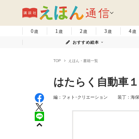
0
1
2
3
4
歳
歳
歳
歳
歳
おすすめ絵本
TOP
えほん・書籍一覧
はたらく自動車１
編：フォト･クリエーション 装丁：