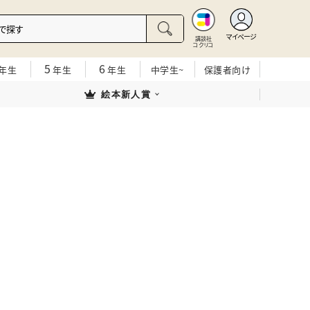
マイページ
講談社
コクリコ
5
6
年生
年生
年生
中学生~
保護者向け
絵本新人賞