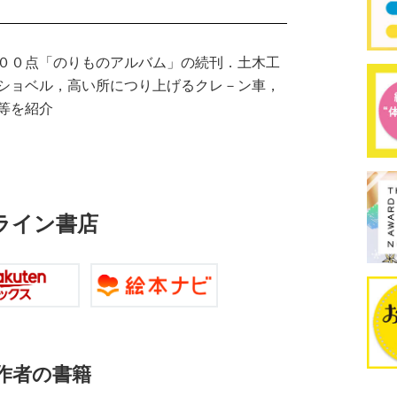
００点「のりものアルバム」の続刊．土木工
ショベル，高い所につり上げるクレ－ン車，
等を紹介
ライン書店
作者の書籍