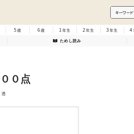
5
6
1
2
3
4
歳
歳
年生
年生
年生
ためし読み
００点
海保 透