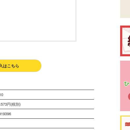
入はこちら
10
573円(税別)
919396