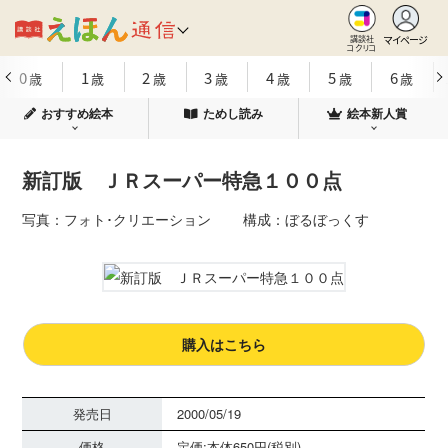
マイページ
講談社
コクリコ
0
1
2
3
4
5
6
歳
歳
歳
歳
歳
歳
歳
おすすめ絵本
ためし読み
絵本新人賞
新訂版 ＪＲスーパー特急１００点
写真：フォト･クリエーション 構成：ぼるぼっくす
購入はこちら
発売日
2000/05/19
価格
定価:本体650円(税別)