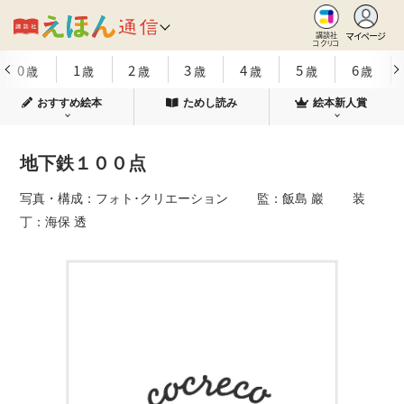
マイページ
講談社
コクリコ
0
1
2
3
4
5
6
歳
歳
歳
歳
歳
歳
歳
おすすめ絵本
ためし読み
絵本新人賞
地下鉄１００点
写真・構成：フォト･クリエーション 監：飯島 巖 装
丁：海保 透