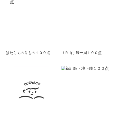
はたらくのりもの１００点
ＪＲ山手線一周１００点