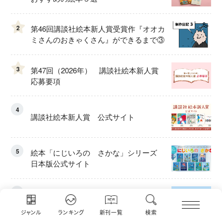
2
第46回講談社絵本新人賞受賞作『オオカ
ミさんのおきゃくさん』ができるまで③
3
第47回（2026年） 講談社絵本新人賞
応募要項
4
講談社絵本新人賞 公式サイト
5
絵本「にじいろの さかな」シリーズ
日本版公式サイト
6
第47回（2026年）講談社絵本新人賞 １
次選考結果〔通過52作品〕
ジャンル
ランキング
新刊一覧
検索