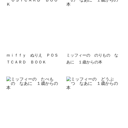
ｍｉｆｆｙ ぬりえ ＰＯＳ
ミッフィーの のりもの な
ＴＣＡＲＤ ＢＯＯＫ
あに １歳からの本