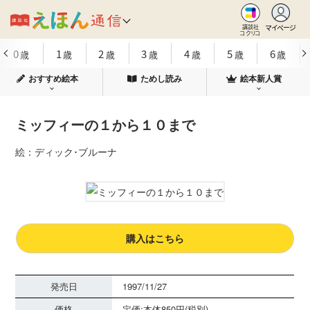
マイページ
講談社
コクリコ
0
1
2
3
4
5
6
歳
歳
歳
歳
歳
歳
歳
おすすめ絵本
ためし読み
絵本新人賞
ミッフィーの１から１０まで
絵：ディック･ブルーナ
購入はこちら
発売日
1997/11/27
価格
定価:本体850円(税別)