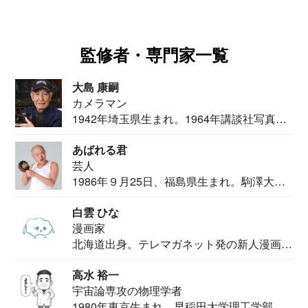
監修者・専門家一覧
大島 康嗣
カメラマン
1942年埼玉県生まれ。1964年講談社写真部
カメ...
あばれる君
芸人
1986年９月25日、福島県生まれ。駒澤大学
法学部...
白雲 ひな
漫画家
北海道出身。テレマガネット発の新人漫画
家。2020...
高水 裕一
宇宙論専攻の物理学者
1980年東京生まれ。早稲田大学理工学部物