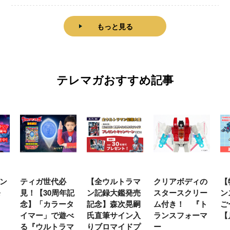
もっと見る
テレマガおすすめ記事
ン
ティガ世代必
【全ウルトラマ
クリアボディの
【
発
見！【30周年記
ン記録大鑑発売
スタースクリー
ン
念】「カラータ
記念】森次晃嗣
ム付き！ 『ト
ご
イマー」で遊べ
氏直筆サイン入
ランスフォーマ
【
る『ウルトラマ
りブロマイドプ
ー