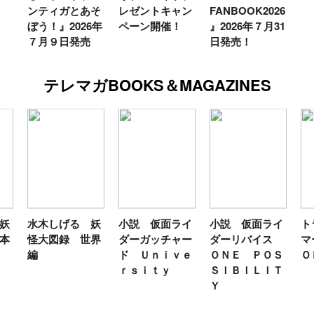
ンティガとあそ
レゼントキャン
FANBOOK2026
ぼう！』2026年
ペーン開催！
』2026年７月31
７月９日発売
日発売！
テレマガBOOKS＆MAGAZINES
妖
水木しげる 妖
小説 仮面ライ
小説 仮面ライ
ト
本
怪大図録 世界
ダーガッチャー
ダーリバイス
マ
編
ド Ｕｎｉｖｅ
ＯＮＥ ＰＯＳ
Ｏ
ｒｓｉｔｙ
ＳＩＢＩＬＩＴ
Ｙ