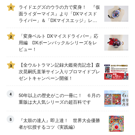
ライドエグズのウラの力で変身！ 『仮
1
面ライダーマイス』より「DXマイスド
ライバー」＆「DXマイスエッジ」レビ
ュー！
「変身ベルト DXマイスドライバー」応
2
用編 DXボーンバックルシリーズをレ
ビュー！
【全ウルトラマン記録大鑑発売記念】森
3
次晃嗣氏直筆サイン入りブロマイドプレ
ゼントキャンペーン開催！
4
50年以上の歴史がこの一冊に！ ６月の
重版は大人気シリーズの超百科です
5
『太鼓の達人』即上達！ 世界大会優勝
者が伝授するコツ《実践編》