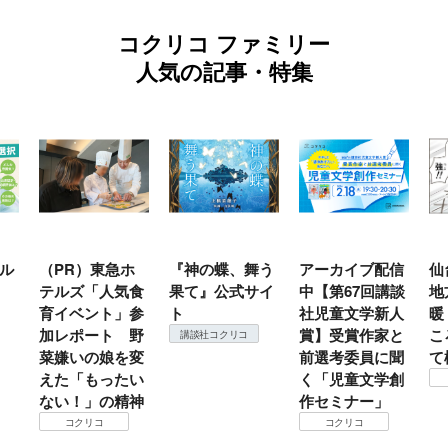
コクリコ ファミリー
人気の記事・特集
ル
（PR）東急ホ
『神の蝶、舞う
アーカイブ配信
仙
テルズ「人気食
果て』公式サイ
中【第67回講談
地
育イベント」参
ト
社児童文学新人
暖
加レポート 野
賞】受賞作家と
こ
講談社コクリコ
菜嫌いの娘を変
前選考委員に聞
て
えた「もったい
く「児童文学創
ない！」の精神
作セミナー」
コクリコ
コクリコ