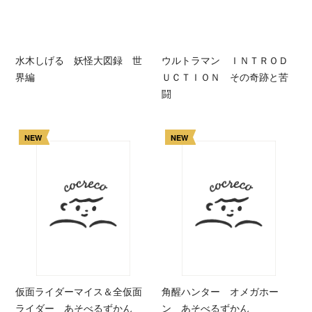
水木しげる 妖怪大図録 世
ウルトラマン ＩＮＴＲＯＤ
界編
ＵＣＴＩＯＮ その奇跡と苦
闘
NEW
NEW
仮面ライダーマイス＆全仮面
角醒ハンター オメガホー
ライダー あそべるずかん
ン あそべるずかん