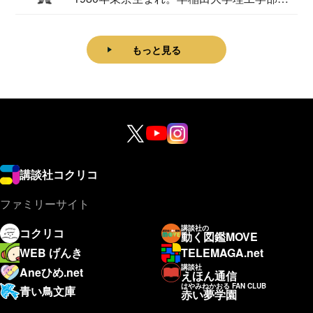
理学科卒...
もっと見る
講談社コクリコ
ファミリーサイト
講談社の
コクリコ
動く図鑑MOVE
WEB げんき
TELEMAGA.net
講談社
Aneひめ.net
えほん通信
はやみねかおる FAN CLUB
青い鳥文庫
赤い夢学園