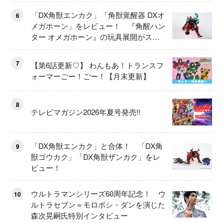
「DX角獣エンカク」「角獣覚醒器 DXオ
6
メガホーン」をレビュー！ 『角醒ハン
ター オメガホーン』の玩具展開がスタ
ート！
7
【第6話更新♡】 わんもあ！トランスフ
ォーマーごー！ごー！【月末更新】
8
テレビマガジン2026年夏号発売!!
「DX角獣エンカク」と合体！ 「DX角
9
獣ゴウカク」「DX角獣ザンカク」をレ
ビュー！
ウルトラマンシリーズ60周年記念！ ウ
10
ルトラセブン＝モロボシ・ダンを演じた
森次晃嗣氏特別インタビュー