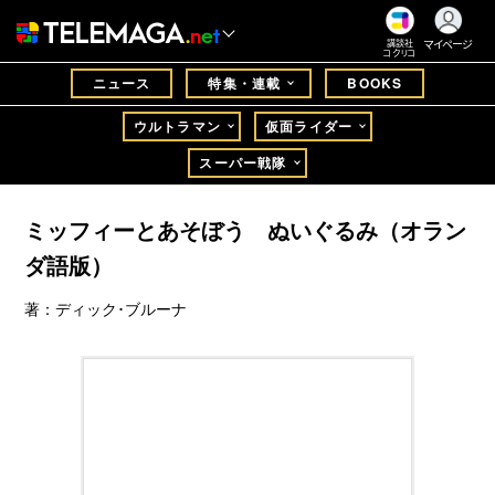
マイページ
講談社
コクリコ
ニュース
特集・連載
BOOKS
ウルトラマン
仮面ライダー
スーパー戦隊
ミッフィーとあそぼう ぬいぐるみ（オラン
ダ語版）
著：ディック･ブルーナ