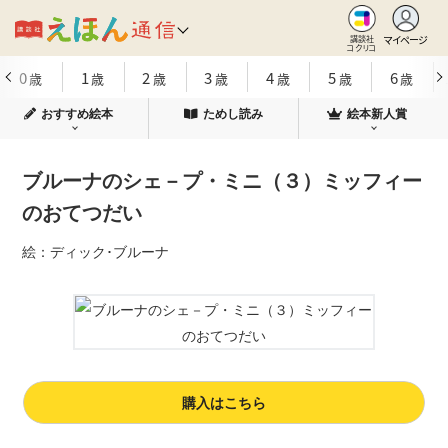
マイページ
講談社
コクリコ
0
1
2
3
4
5
6
歳
歳
歳
歳
歳
歳
歳
おすすめ絵本
ためし読み
絵本新人賞
ブルーナのシェ－プ・ミニ（３）ミッフィー
のおてつだい
絵：ディック･ブルーナ
購入はこちら