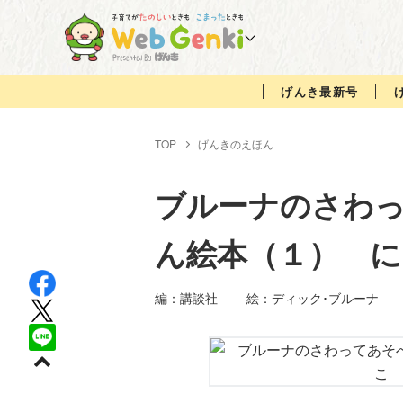
げんき最新号
TOP
げんきのえほん
ブルーナのさわ
ん絵本（１） 
編：講談社 絵：ディック･ブルー