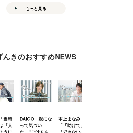
もっと見る
げんきのおすすめNEWS
「当時
DAIGO「親にな
本上まなみ
千原せいじ「子
は『人
って気づい
「『助けて』
育ては自分のイ
ように
た。“ごはんを
『できない』が
ヤな面に直面す