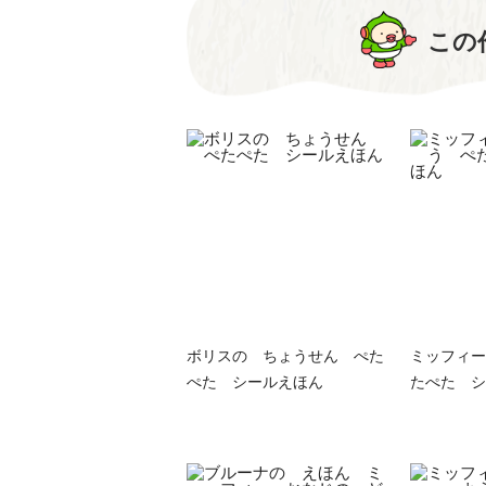
この
ボリスの ちょうせん ぺた
ミッフィー
ぺた シールえほん
たぺた シ