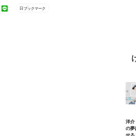
ブックマーク
TBSアナ井上貴
ひろゆき「『自
長谷川あかり
窪塚洋介
博「アナウンサ
分はこれが得意
「料理家になる
の俺の夢
ーになろうと思
だ』という“思
片鱗なんて一ミ
と話せる