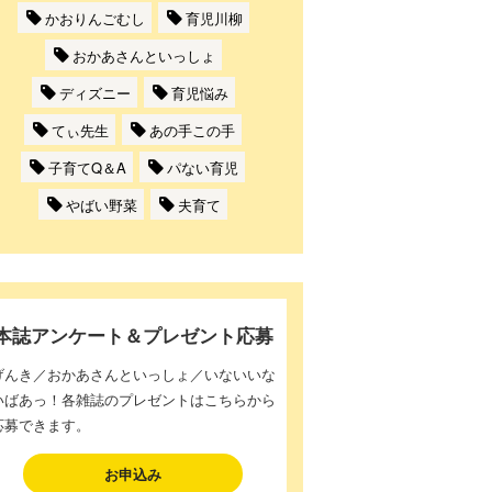
かおりんごむし
育児川柳
おかあさんといっしょ
ディズニー
育児悩み
てぃ先生
あの手この手
子育てQ＆A
パない育児
やばい野菜
夫育て
本誌アンケート＆プレゼント応募
げんき／おかあさんといっしょ／いないいな
いばあっ！各雑誌のプレゼントはこちらから
応募できます。
お申込み