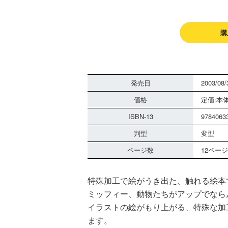
購
発売日
2003/08/
価格
定価:本体
ISBN-13
9784063
判型
変型
ページ数
12ページ
特殊加工で絵がうき出た、触れる絵本
ミッフィー、動物たちがアップでなら
イラストの絵がもり上がる、特殊な加
ます。