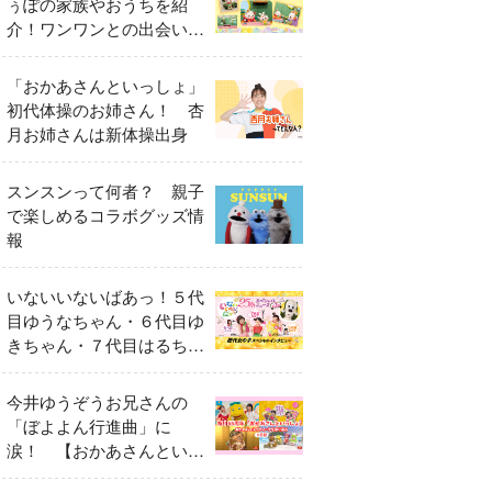
ぅぽの家族やおうちを紹
介！ワンワンとの出会いの
瞬間も
「おかあさんといっしょ」
初代体操のお姉さん！ 杏
月お姉さんは新体操出身
スンスンって何者？ 親子
で楽しめるコラボグッズ情
報
いないいないばあっ！５代
目ゆうなちゃん・６代目ゆ
きちゃん・７代目はるちゃ
ん スペシャルインタビュ
ー
今井ゆうぞうお兄さんの
「ぼよよん行進曲」に
涙！ 【おかあさんといっ
しょ65周年特別番組】