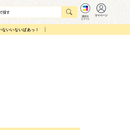
マイページ
講談社
コクリコ
いないいないばあっ！