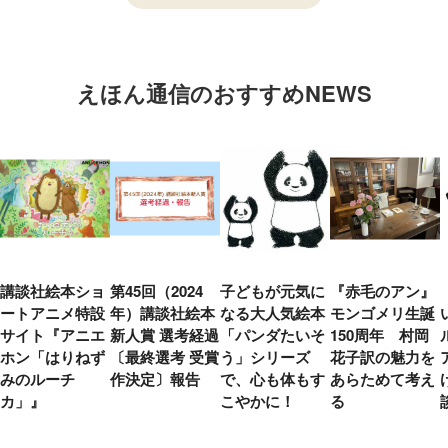
えほん通信のおすすめNEWS
講談社絵本ショ
第45回（2024
子どもが元気に
『赤毛のアン』
ートアニメ特設
年）講談社絵本
なる大人気絵本
モンゴメリ生誕
サイト『アニエ
新人賞 選考経過
「パンダたいそ
150周年 村岡
ホン「はりねず
〔最終選考 受賞
う」シリーズ
花子訳の魅力を
みのルーチ
作決定〕報告
で、心も体もす
あらためて考え
カ」』
こやかに！
る