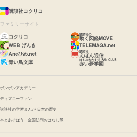
講談社コクリコ
ファミリーサイト
講談社の
コクリコ
動く図鑑MOVE
WEB げんき
TELEMAGA.net
講談社
Aneひめ.net
えほん通信
はやみねかおる FAN CLUB
青い鳥文庫
赤い夢学園
ボンボンアカデミー
ディズニーファン
講談社の学習まんが 日本の歴史
本とあそぼう 全国訪問おはなし隊