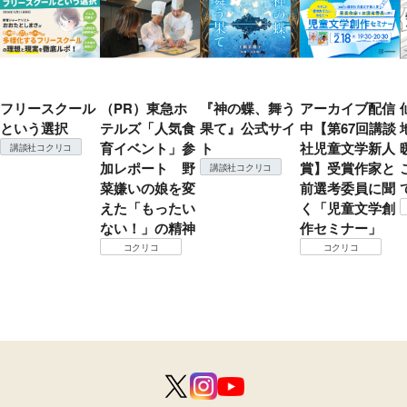
フリースクール
（PR）東急ホ
『神の蝶、舞う
アーカイブ配信
という選択
テルズ「人気食
果て』公式サイ
中【第67回講談
育イベント」参
ト
社児童文学新人
講談社コクリコ
加レポート 野
賞】受賞作家と
講談社コクリコ
菜嫌いの娘を変
前選考委員に聞
えた「もったい
く「児童文学創
ない！」の精神
作セミナー」
コクリコ
コクリコ