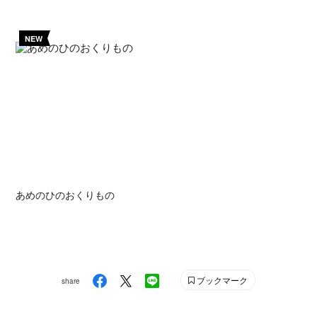
NEW
あめのひのおくりもの
ブックマーク
share