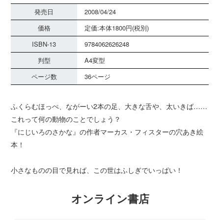
発売日
2008/04/24
価格
定価:本体1800円(税別)
ISBN-13
9784062626248
判型
A4変型
ページ数
36ページ
ふくらむほっぺ、ながーい2本の足、大きな舌や、太いきば……
これって何の動物のことでしょう？
『にじいろのさかな』の作者マーカス・フィスターの穴あき絵
本！
小さなものの目で見れば、この世はふしぎでいっぱい！
オンライン書店