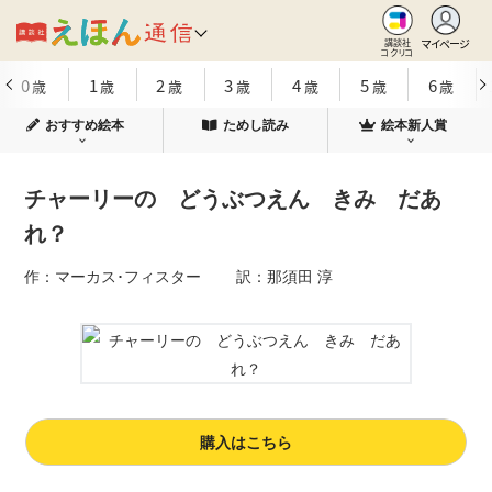
マイページ
講談社
コクリコ
0
1
2
3
4
5
6
歳
歳
歳
歳
歳
歳
歳
おすすめ絵本
ためし読み
絵本新人賞
チャーリーの どうぶつえん きみ だあ
れ？
作：マーカス･フィスター 訳：那須田 淳
購入はこちら