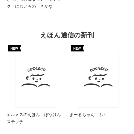
ク にじいろの さかな
えほん通信の新刊
NEW
NEW
エルメスのえほん ぼうけん
まーるちゃん ふ～
ステッチ