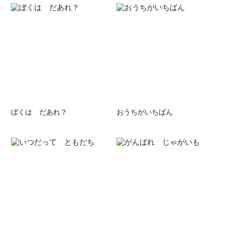
ぼくは だあれ？
おうちがいちばん