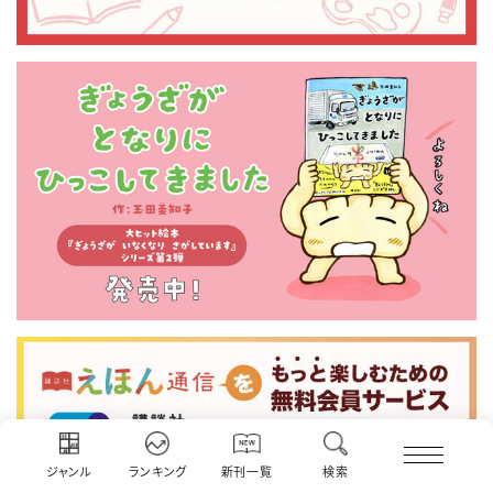
ジャンル
ランキング
新刊一覧
検索