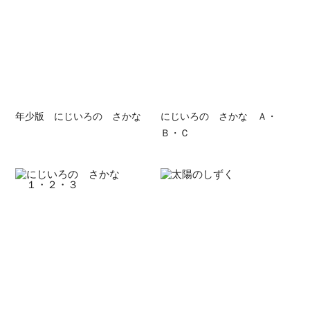
年少版 にじいろの さかな
にじいろの さかな Ａ・
Ｂ・Ｃ