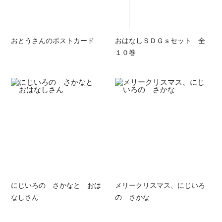
おとうさんのポストカード
おはなしＳＤＧｓセット 全
１０巻
にじいろの さかなと おは
メリークリスマス、にじいろ
なしさん
の さかな