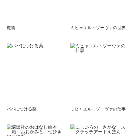
魔笛
ミヒャエル・ゾーヴァの世界
パパにつける薬
ミヒャエル・ゾーヴァの仕事