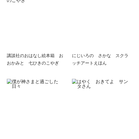
講談社のおはなし絵本箱 お
にじいろの さかな スクラ
おかみと 七ひきのこやぎ
ッチアートえほん