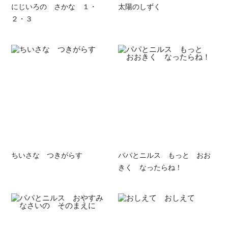
にじいろの さかな １・
太陽のしずく
２・３
ちいさな つきがらす
パパとニルス もっと おお
きく なったらね！