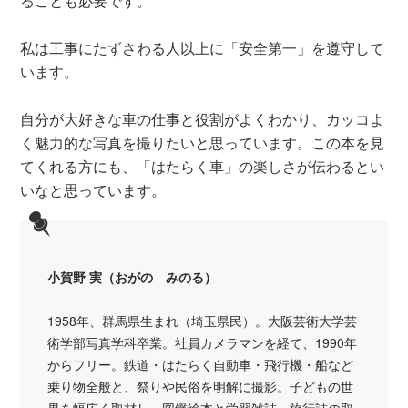
ることも必要です。
私は工事にたずさわる人以上に「安全第一」を遵守して
います。
自分が大好きな車の仕事と役割がよくわかり、カッコよ
く魅力的な写真を撮りたいと思っています。この本を見
てくれる方にも、「はたらく車」の楽しさが伝わるとい
いなと思っています。
小賀野 実（おがの みのる）
1958年、群馬県生まれ（埼玉県民）。大阪芸術大学芸
術学部写真学科卒業。社員カメラマンを経て、1990年
からフリー。鉄道・はたらく自動車・飛行機・船など
乗り物全般と、祭りや民俗を明解に撮影。子どもの世
界を幅広く取材し、図鑑絵本と学習雑誌、旅行誌の取