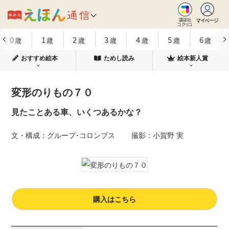
マイページ
講談社
コクリコ
0
1
2
3
4
5
6
歳
歳
歳
歳
歳
歳
歳
おすすめ絵本
ためし読み
絵本新人賞
変形のりもの７０
見たことある車、いくつあるかな？
文・構成：グループ･コロンブス 撮影：小賀野 実
購入はこちら