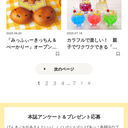
2025.09.20
2025.07.18
「みっふぃーきっちん＆
カラフルで楽しい！ 親
べーかりー」オープン７
子でワクワクできる「お
周年！ 王冠ピック付き
さるのジョージ」キッチ
あんぱん登場
ンの夏メニュー
次のページ
1
2
3
4
7
...
本誌アンケート＆プレゼント応募
げんき／おかあさんといっしょ／いないいないばあっ！各雑誌のプ