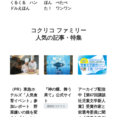
くるくる ハン
ほん ぺたぺ
し
ドルえほん
た！ ワンワン
に
コクリコ ファミリー
人気の記事・特集
ル
（PR）東急ホ
『神の蝶、舞う
アーカイブ配信
仙
テルズ「人気食
果て』公式サイ
中【第67回講談
地
育イベント」参
ト
社児童文学新人
暖
加レポート 野
賞】受賞作家と
こ
講談社コクリコ
菜嫌いの娘を変
前選考委員に聞
て