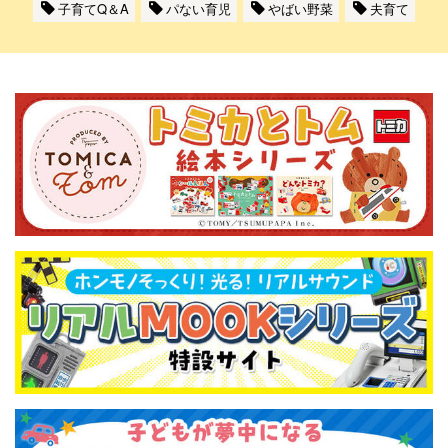
子育てQ＆A
パない育児
やばい野菜
夫育て