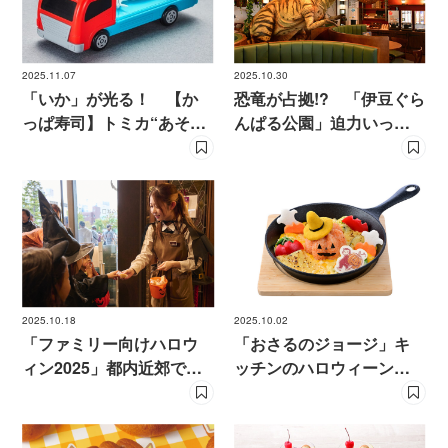
2025.11.07
2025.10.30
「いか」が光る！ 【か
恐竜が占拠!? 「伊豆ぐら
っぱ寿司】トミカ“あそべ
んぱる公園」迫力いっぱ
る！くるま”プレゼントキ
いのレストランの店内＆
ャンペーン
メニュー
2025.10.18
2025.10.02
「ファミリー向けハロウ
「おさるのジョージ」キ
ィン2025」都内近郊で楽
ッチンのハロウィーンメ
しめる」【おでかけ情
ニュー登場！ お菓子の
報】
プレゼントも！