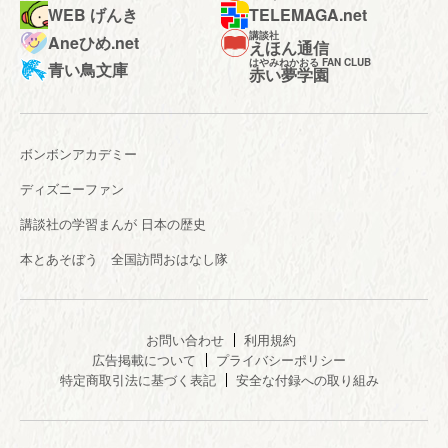
WEB げんき
TELEMAGA.net
講談社
Aneひめ.net
えほん通信
はやみねかおる FAN CLUB
青い鳥文庫
赤い夢学園
ボンボンアカデミー
ディズニーファン
講談社の学習まんが 日本の歴史
本とあそぼう 全国訪問おはなし隊
お問い合わせ
利用規約
広告掲載について
プライバシーポリシー
特定商取引法に基づく表記
安全な付録への取り組み