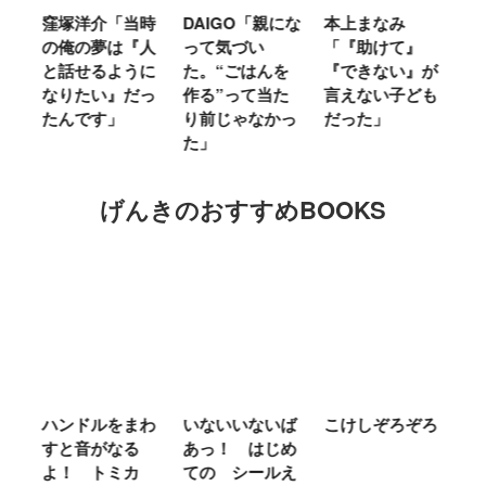
窪塚洋介「当時
DAIGO「親にな
本上まなみ
千
る
の俺の夢は『人
って気づい
「『助けて』
育
ミ
と話せるように
た。“ごはんを
『できない』が
ヤ
」
なりたい』だっ
作る”って当た
言えない子ども
る
たんです」
り前じゃなかっ
だった」
た
た」
げんきのおすすめBOOKS
ム
ハンドルをまわ
いないいないば
こけしぞろぞろ
Ｍ
せ
すと音がなる
あっ！ はじめ
Ｌ
ほ
よ！ トミカ
ての シールえ
Ｍ