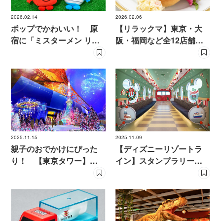
2026.02.14
2026.02.06
ポップでかわいい！ 原
【リラックマ】東京・大
宿に「ミスターメン リト
阪・福岡など全12店舗で
ルミス」日本初フラッグ
丸福珈琲店コラボフェア
ショップオープン
開催！
2025.11.15
2025.11.09
親子のおでかけにぴった
【ディズニーリゾートラ
り！ 【東京タワー】キ
イン】スタンプラリーが
キ＆ララカラーいっぱい
楽しめる！ クリスマス
Xmasイルミネーション
の雰囲気いっぱいの特別
車両