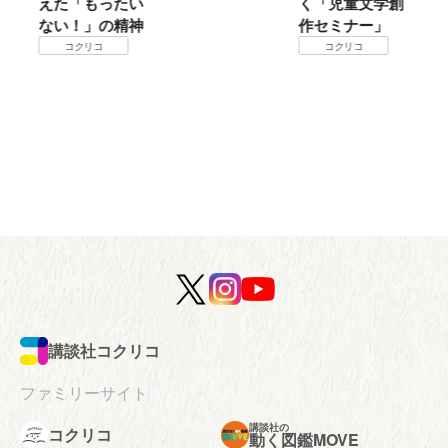
えた「もったい
く「児童文学創
ない！」の精神
作セミナー」
コクリコ
コクリコ
講談社コクリコ
ファミリーサイト
講談社の
コクリコ
動く図鑑MOVE