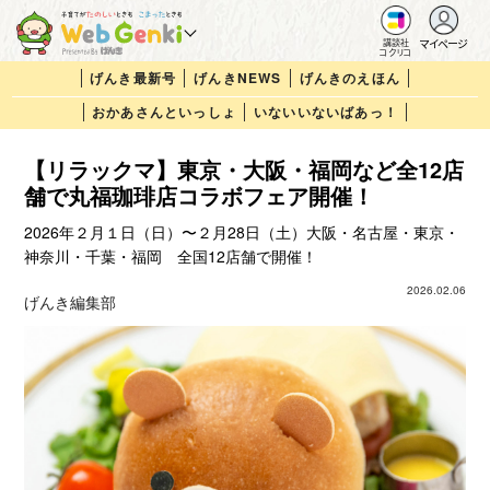
マイページ
講談社
コクリコ
げんき最新号
げんきNEWS
げんきのえほん
おかあさんといっしょ
いないいないばあっ！
【リラックマ】東京・大阪・福岡など全12店
舗で丸福珈琲店コラボフェア開催！
2026年２⽉１⽇（日）〜２⽉28⽇（土）大阪・名古屋・東京・
神奈川・千葉・福岡 全国12店舗で開催！
2026.02.06
げんき編集部