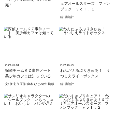
ュアオールスターズ ファン
売！
ブック ｖｏｌ．１
編: 講談社
2024.03.13
2024.07.29
探偵チームＫＺ事件ノート
わんだふるぷりきゅあ！ う
美少年カフェは知っている
つしえライトボックス
文: 住滝 良原作: 藤本 ひとみ絵: 駒形
編: 講談社