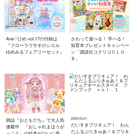
Ane♡ひめ vol.17の付録は
さわって遊べる！ 学べる！
『フローラウサギのシエル
知育本プレゼントキャンペー
ゆめみるフェアリーセット』
ン「講談社コクリコＣＬＵ
Ｂ」
2024.03.21
雑誌『おともだち』で大人気
だいすきプリキュア！ わん
連載中 『おしゃれまほうが
だふるぷりきゅあ！＆プリキ
っこう』の絵本がついに発