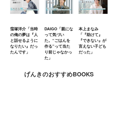
時
DAIGO「親にな
本上まなみ
千原せいじ「子
ハ
人
って気づい
「『助けて』
育ては自分のイ
「
に
た。“ごはんを
『できない』が
ヤな面に直面す
お
っ
作る”って当た
言えない子ども
ることが多かっ
に
り前じゃなかっ
だった」
た」
M
た」
キ
げんきのおすすめBOOKS