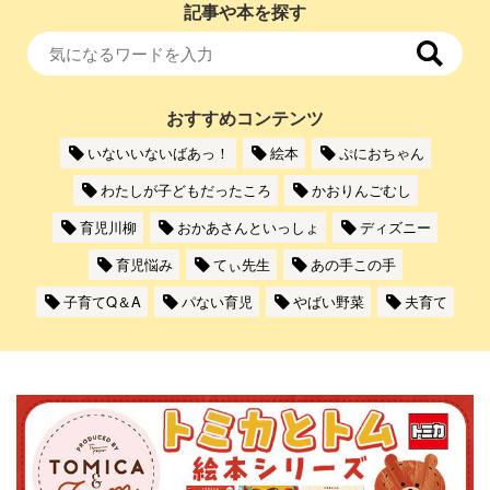
記事や本を探す
おすすめコンテンツ
いないいないばあっ！
絵本
ぷにおちゃん
わたしが子どもだったころ
かおりんごむし
育児川柳
おかあさんといっしょ
ディズニー
育児悩み
てぃ先生
あの手この手
子育てQ＆A
パない育児
やばい野菜
夫育て