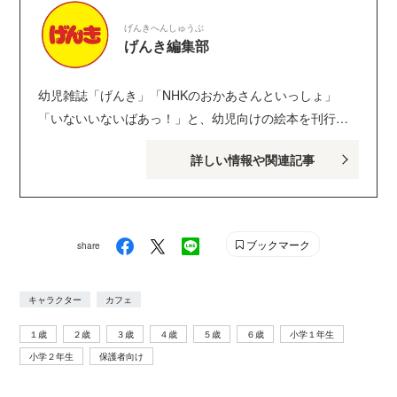
げんきへんしゅうぶ
げんき編集部
幼児雑誌「げんき」「NHKのおかあさんといっしょ」
「いないいないばあっ！」と、幼児向けの絵本を刊行し
ている講談社げんき編集部のサイトです。１・２・３歳
詳しい情報や関連記事
のお子さんがいるパパ・ママを中心に、おもしろくて役
に立つ子育てや絵本の情報が満載！ Instagram :
genki_magazine Twitter : @kodanshagenki LINE :
@genki
ブックマーク
share
キャラクター
カフェ
１歳
２歳
３歳
４歳
５歳
６歳
小学１年生
小学２年生
保護者向け