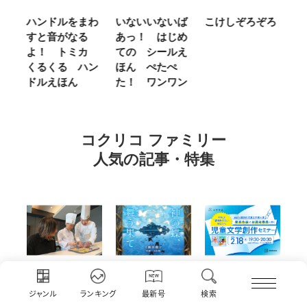
まわ
いないいないば
こけしぞろぞろ
ＭＲ．ＭＥＮ
る
あっ！ はじめ
ＬＩＴＴＬＥ
ミカ
ての シールえ
ＭＩＳＳ やさ
ハン
ほん ぺたぺ
しいって なあ
た！ ワンワン
に Ｂｅ Ｋｉ
ｎｄ
コクリコ ファミリー
人気の記事・特集
急ホ
『神の蝶、舞う
アーカイブ配信
仙台の冬は東北
ジャンル
ランキング
最新号
検索