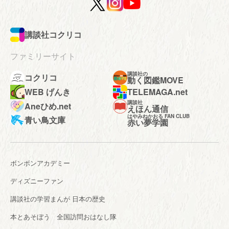
講談社コクリコ
ファミリーサイト
講談社の
コクリコ
動く図鑑MOVE
WEB げんき
TELEMAGA.net
講談社
Aneひめ.net
えほん通信
はやみねかおる FAN CLUB
青い鳥文庫
赤い夢学園
ボンボンアカデミー
ディズニーファン
講談社の学習まんが 日本の歴史
本とあそぼう 全国訪問おはなし隊