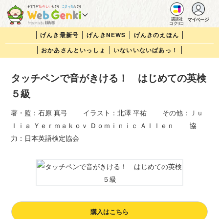
マイページ
講談社
コクリコ
げんき最新号
げんきNEWS
げんきのえほん
おかあさんといっしょ
いないいないばあっ！
タッチペンで音がきける！ はじめての英検
５級
著・監：石原 真弓 イラスト：北澤 平祐 その他：Ｊｕ
ｌｉａ Ｙｅｒｍａｋｏｖ Ｄｏｍｉｎｉｃ Ａｌｌｅｎ 協
力：日本英語検定協会
購入はこちら