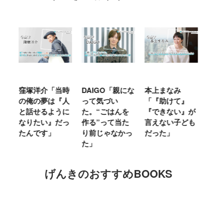
当時
DAIGO「親にな
本上まなみ
千原せいじ「子
『人
って気づい
「『助けて』
育ては自分のイ
うに
た。“ごはんを
『できない』が
ヤな面に直面す
だっ
作る”って当た
言えない子ども
ることが多かっ
り前じゃなかっ
だった」
た」
M
た」
げんきのおすすめBOOKS