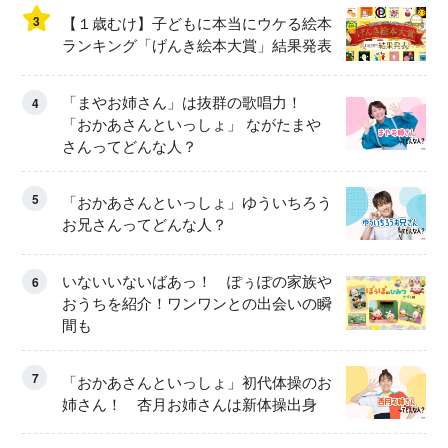
3
【１歳むけ】子どもに本当にウケる絵本
ランキング「げんき絵本大賞」結果発表
「まやお姉さん」は抜群の歌唱力！
4
「おかあさんといっしょ」 ながたまや
さんってどんな人？
5
「おかあさんといっしょ」ゆういちろう
お兄さんってどんな人？
いないいないばあっ！ ぽぅぽの家族や
6
おうちを紹介！ワンワンとの出会いの瞬
間も
7
「おかあさんといっしょ」初代体操のお
姉さん！ 杏月お姉さんは新体操出身