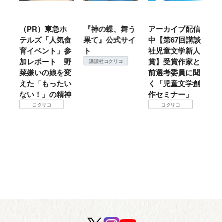
急ホ
『神の蝶、舞う
アーカイブ配信
仙台の冬は東北
気食
果て』公式サイ
中【第67回講談
地方では温
」参
ト
社児童文学新人
暖？ 本当のと
 野
賞】受賞作家と
ころは仙台に来
講談社コクリコ
を変
前選考委員に聞
て検証すべし！
たい
く「児童文学創
コクリコ
精神
作セミナー」
コクリコ