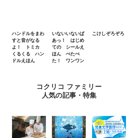
まわ
いないいないば
こけしぞろぞろ
ＭＲ．ＭＥＮ
る
あっ！ はじめ
ＬＩＴＴＬＥ
ミカ
ての シールえ
ＭＩＳＳ やさ
ハン
ほん ぺたぺ
しいって なあ
た！ ワンワン
に Ｂｅ Ｋｉ
ｎｄ
コクリコ ファミリー
人気の記事・特集