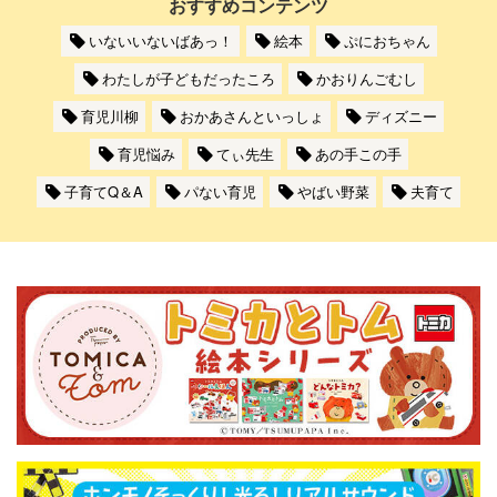
おすすめコンテンツ
いないいないばあっ！
絵本
ぷにおちゃん
わたしが子どもだったころ
かおりんごむし
育児川柳
おかあさんといっしょ
ディズニー
育児悩み
てぃ先生
あの手この手
子育てQ＆A
パない育児
やばい野菜
夫育て