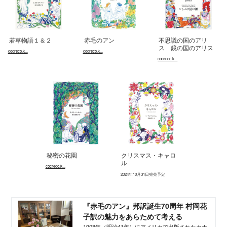
若草物語１＆２
赤毛のアン
不思議の国のアリ
ス 鏡の国のアリス
cocreco.k...
cocreco.k...
cocreco.k...
秘密の花園
クリスマス・キャロ
ル
cocreco.k...
2024年10月31日発売予定
『赤毛のアン』邦訳誕生70周年 村岡花
子訳の魅力をあらためて考える
1908年（明治41年）にアメリカで出版されたカナ