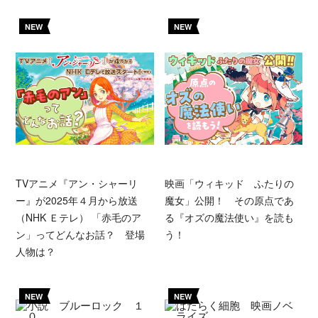
NEW
NEW
TVアニメ『アン・シャーリ
映画「ウィキッド ふたりの
ー』が2025年４月から放送
魔女」公開！ その原点であ
（NHK Ｅテレ） 「赤毛のア
る『オズの魔法使い』を読も
ン」ってどんなお話？ 登場
う！
人物は？
NEW
NEW