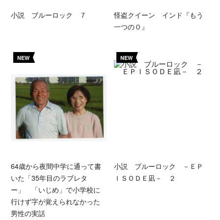
小説 ブルーロック ７
怪盗クイーン インド『もう
一つの０』
NEW
NEW
64歳から夜間中学に通って書
小説 ブルーロック －ＥＰ
いた「35年目のラブレタ
ＩＳＯＤＥ凪－ ２
ー」 「いじめ」で小学校に
行けず字が覚えられなかった
男性の実話