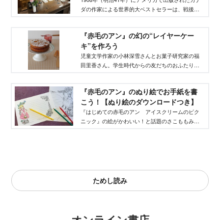
ダの作家による世界的大ベストセラーは、戦後ま
もなくの1952年（昭和27年）日本でも出版され、
大人気を博しました。70年前、村岡花子の手によ
『赤毛のアン』の幻の“レイヤーケー
りはじめて日本語で読めるようになった『赤毛の
キ”を作ろう
アン』（原作：L.M.モンゴメリ）。訳は新しいほ
うがいいといわれるなか、その翻訳が変わらず愛
児童文学作家の小林深雪さんとお菓子研究家の福
され続けている理由を考えます。
田里香さん。学生時代からの友だちのおふたりが
児童文学への愛を語りつつ、その世界を表現する
お菓子を作ります。第２回は『赤毛のアン』のお
『赤毛のアン』のぬり絵でお手紙を書
話から、あのケーキです。
こう！【ぬり絵のダウンロードつき】
『はじめての赤毛のアン アイスクリームのピク
ニック』の絵がかわいい！と話題のさこももみさ
ん。ぬり絵ができるびんせんを描いてくれまし
た。春休みは、かわいいびんせんで、しばらく会
っていないあの人に、お手紙を書いてみません
か。
ためし読み
オンライン書店