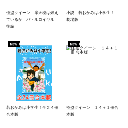
怪盗クイーン 摩天楼は燃え
小説 若おかみは小学生！
ているか バトルロイヤル
劇場版
後編
NEW
NEW
若おかみは小学生！全２４冊
怪盗クイーン １４＋１冊合
合本版
本版