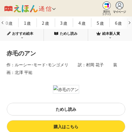
マイページ
講談社
コクリコ
0
1
2
3
4
5
6
歳
歳
歳
歳
歳
歳
歳
おすすめ絵本
ためし読み
絵本新人賞
赤毛のアン
作：ルーシー･モード･モンゴメリ 訳：村岡 花子 装
画：北澤 平祐
ためし読み
購入はこちら