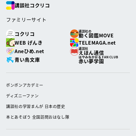
講談社コクリコ
ファミリーサイト
講談社の
コクリコ
動く図鑑MOVE
WEB げんき
TELEMAGA.net
講談社
Aneひめ.net
えほん通信
はやみねかおる FAN CLUB
青い鳥文庫
赤い夢学園
ボンボンアカデミー
ディズニーファン
講談社の学習まんが 日本の歴史
本とあそぼう 全国訪問おはなし隊