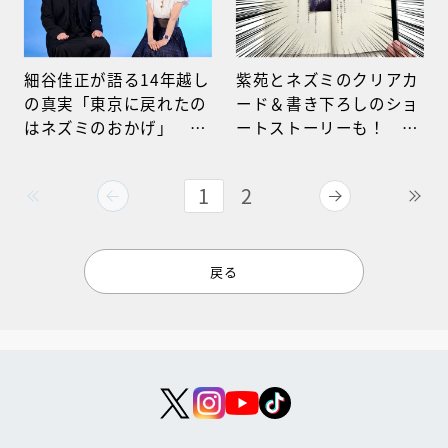
細谷佳正が語る14年越し
紫苑とネズミのクリアカ
の真実「東京に戻れたの
ード＆書き下ろしのショ
はネズミのおかげ」
ートストーリーも！
『NO.６再会＃２』は
『NO.６再会＃２』関連
2025年９月３日に発
キャンペーンを一挙公
1
2
売！
開！
戻る