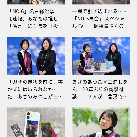
「NO.6」名言総選挙
一瞬で引き込まれる……
【速報】あなたの推し
「NO.6再会」スペシャ
「名言」に１票を〈投票
ルPV！ 梶裕貴さんの極
受け付け中〉
上ボイスが誘う
「NO.6」の世界
「ガザの惨状を前に、書
あさのあつこ×三浦しを
かずにはいられなかっ
ん、20年ぶりの衝撃対
た」あさのあつこが三浦
談！ ２人が「言葉で括
しをんに明かす『NO.
れない関係」に見出した
６』続編の舞台裏
物語の秘宝とは