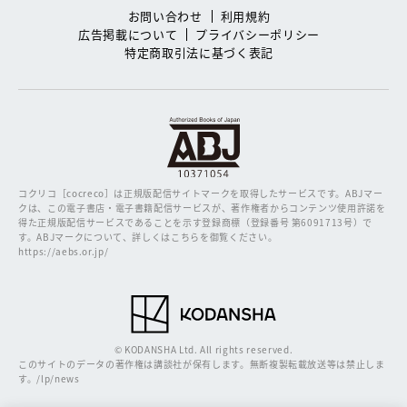
お問い合わせ
利用規約
広告掲載について
プライバシーポリシー
特定商取引法に基づく表記
コクリコ［cocreco］は正規版配信サイトマークを取得したサービスです。
ABJマー
クは、この電子書店・電子書籍配信サービスが、著作権者からコンテンツ使用許諾を
得た正規版配信サービスであることを示す登録商標（登録番号 第6091713号）で
す。ABJマークについて、詳しくはこちらを御覧ください。
https://aebs.or.jp/
© KODANSHA Ltd. All rights reserved.
このサイトのデータの著作権は講談社が保有します。無断複製転載放送等は禁止しま
す。/lp/news