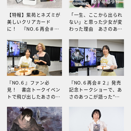
【特報】紫苑とネズミが
「一生、ここから出られ
美しいクリアカード
ない」と思った少女が変
に！ 『NO.６再会＃
わった理由 あさのあつ
３』発売記念キャンペー
こが教える希望の秘密
ン
『NO.６』ファン必
『NO.６再会＃２』発売
見！ 書店トークイベン
記念トークショーで、あ
トで飛び出したあさのあ
さのあつこが語った“決
つこの“神回答”まとめ
して決めない関係性”と
は