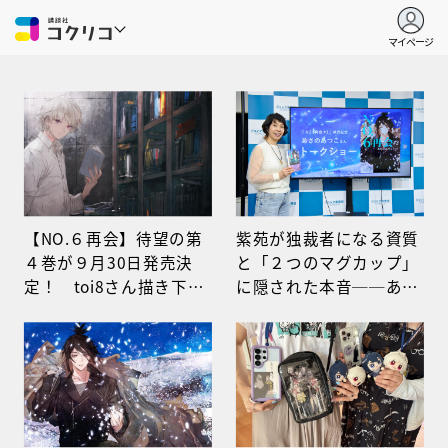
マイページ
【NO.６再会】待望の第
紫苑が独裁者になる資質
４巻が９月30日発売決
と「２つのマグカップ」
定！ toi8さん描き下ろ
に隠された本音──あさ
し表紙＆豪華特典・サイ
のあつこが語る、紫苑と
ン会イベントなど「夏の
ネズミの“いま”
３大ニュース」を一挙解
禁！