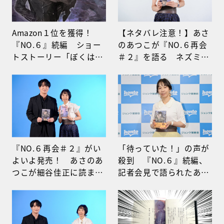
Amazon１位を獲得！
【ネタバレ注意！】あさ
『NO.６』続編 ショー
のあつこが『NO.６再会
トストーリー「ぼくはま
＃２』を語る ネズミが
だ、きみを知らずにい
放った「衝撃」の一言に
た」を無料公開
啞然!?
『NO.６再会＃２』がい
「待っていた！」の声が
よいよ発売！ あさのあ
殺到 『NO.６』続編、
つこが細谷佳正に読ませ
記者会見で語られたあさ
たいネズミの「衝撃台
のあつこの「覚悟」
詞」とは