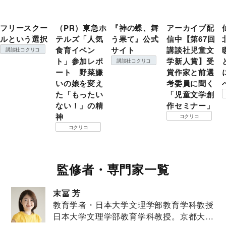
フリースクー
（PR）東急ホ
『神の蝶、舞
アーカイブ配
ルという選択
テルズ「人気
う果て』公式
信中【第67回
食育イベン
サイト
講談社児童文
講談社コクリコ
ト」参加レポ
学新人賞】受
講談社コクリコ
ート 野菜嫌
賞作家と前選
いの娘を変え
考委員に聞く
た「もったい
「児童文学創
ない！」の精
作セミナー」
神
コクリコ
コクリコ
監修者・専門家一覧
末冨 芳
教育学者・日本大学文理学部教育学科教授
日本大学文理学部教育学科教授。京都大学