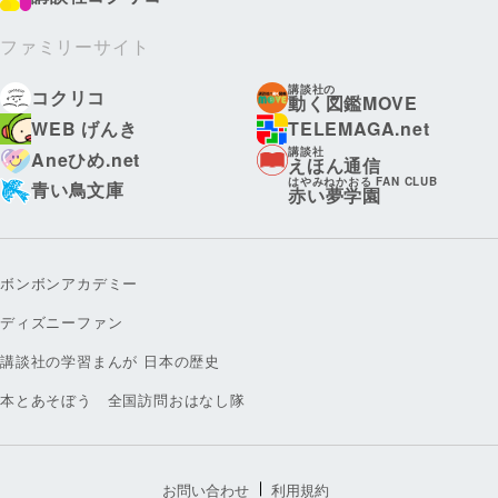
ファミリーサイト
講談社の
コクリコ
動く図鑑MOVE
WEB げんき
TELEMAGA.net
講談社
Aneひめ.net
えほん通信
はやみねかおる FAN CLUB
青い鳥文庫
赤い夢学園
ボンボンアカデミー
ディズニーファン
講談社の学習まんが 日本の歴史
本とあそぼう 全国訪問おはなし隊
お問い合わせ
利用規約