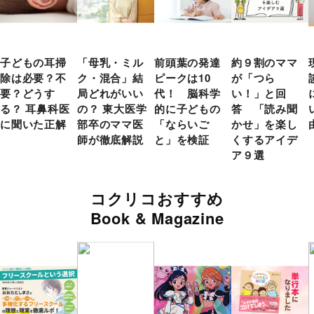
子どもの耳掃
「母乳・ミル
前頭葉の発達
約９割のママ
除は必要？不
ク・混合」結
ピークは10
が「つら
要？どうす
局どれがいい
代！ 脳科学
い！」と回
る？ 耳鼻科医
の？ 東大医学
的に子どもの
答 「読み聞
に聞いた正解
部卒のママ医
「ならいご
かせ」を楽し
師が徹底解説
と」を検証
くするアイデ
ア９選
コクリコおすすめ
Book & Magazine