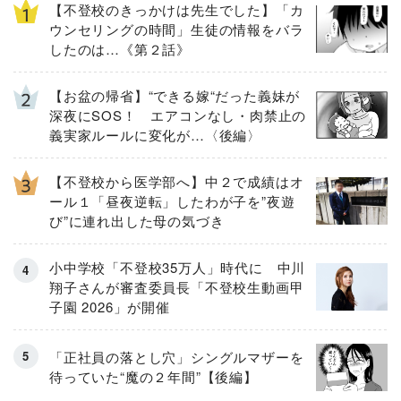
【不登校のきっかけは先生でした】「カ
ウンセリングの時間」生徒の情報をバラ
したのは…《第２話》
【お盆の帰省】“できる嫁“だった義妹が
深夜にSOS！ エアコンなし・肉禁止の
義実家ルールに変化が…〈後編〉
【不登校から医学部へ】中２で成績はオ
ール１「昼夜逆転」したわが子を”夜遊
び”に連れ出した母の気づき
小中学校「不登校35万人」時代に 中川
翔子さんが審査委員長「不登校生動画甲
子園 2026」が開催
「正社員の落とし穴」シングルマザーを
待っていた“魔の２年間”【後編】