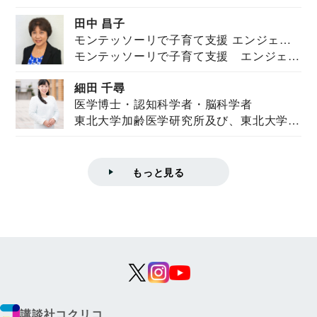
を紹介。東...
田中 昌子
モンテッソーリで子育て支援 エンジェル
モンテッソーリで子育て支援 エンジェル
ズハウス研究所所長
ズハウス研究...
細田 千尋
医学博士・認知科学者・脳科学者
東北大学加齢医学研究所及び、東北大学大
学院情報科学...
もっと見る
講談社コクリコ