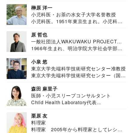
教育学部卒業...
榊原 洋一
小児科医・お茶の水女子大学名誉教授
小児科医。1951年東京生まれ。小児科
医。東京大学...
原 哲也
一般社団法人WAKUWAKU PROJECT
1966年生まれ、明治学院大学社会学部福
JAPAN代表・言語聴覚士・社会福祉士
祉学科卒業...
小泉 悠
東京大学先端科学技術研究センター准教授
東京大学先端科学技術研究センター（国際
安全保障構想...
森田 麻里子
医師・小児スリープコンサルタント
Child Health Laboratory代表...
栗原 友
料理家
料理家 2005年から料理家としてレシピ