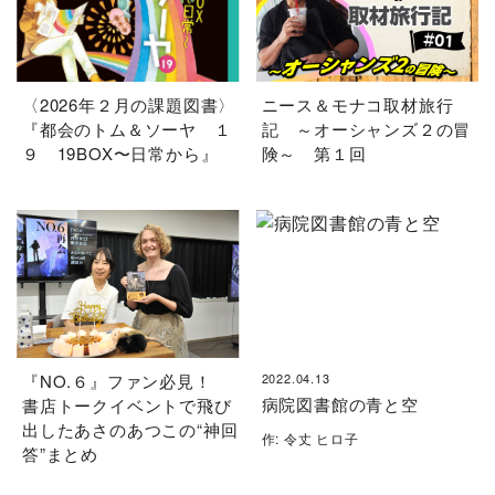
〈2026年２月の課題図書〉
ニース＆モナコ取材旅行
『都会のトム＆ソーヤ １
記 ～オーシャンズ２の冒
９ 19BOX〜日常から』
険～ 第１回
『NO.６』ファン必見！
2022.04.13
病院図書館の青と空
書店トークイベントで飛び
出したあさのあつこの“神回
作: 令丈 ヒロ子
答”まとめ