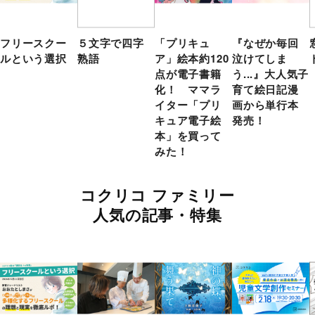
フリースクー
５文字で四字
「プリキュ
『なぜか毎回
ルという選択
熟語
ア」絵本約120
泣けてしま
点が電子書籍
う...』大人気子
化！ ママラ
育て絵日記漫
イター「プリ
画から単行本
キュア電子絵
発売！
本」を買って
みた！
コクリコ ファミリー
人気の記事・特集