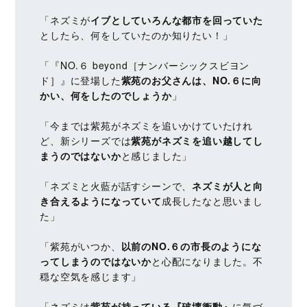
「ネズミが
イブとしていろんな都市を回っていた
としたら、何をしていたのか知りたい！」
「『NO.６ beyond［ナンバーシックスビヨン
ド］』に登場した
紫苑のお父さんは、NO.６に向
かい、何をしたのでしょうか
」
「今までは紫苑がネズミを追いかけていたけれ
ど、新シリーズでは
紫苑がネズミを追い越してし
まうのではないか
と感じました」
「ネズミと火藍が話すシーンで、
ネズミが人と向
き合えるようになっていて
成長したなと思いまし
た」
「紫苑がいつか、
以前のNO.６の市長のようにな
ってしまうのではないか
と心配になりました。不
穏な空気を感じます」
「ネズミは
紫苑が持っている『破壊衝動』
に気づ