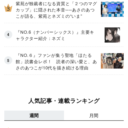
紫苑が独裁者になる資質と「２つのマグ
カップ」に隠された本音──あさのあつ
こが語る、紫苑とネズミの“いま”
『NO.6（ナンバーシックス）』主要キ
ャラクター紹介：ネズミ
『NO.６』ファンが集う聖地「ほたる
館」読書会レポ！ 読者の深い愛と、あ
さのあつこが10代を描き続ける理由
人気記事・連載ランキング
週間
月間