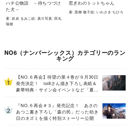
ハチ公物語 －待ちつづけ
窓ぎわのトットちゃん
た犬－
著: 黒柳 徹子絵: いわさき ちひろ
著: 岩貞 るみこ絵: 真斗写真: 田丸
瑞穂
NO6（ナンバーシックス）カテゴリーのラン
キング
【NO.６再会】待望の第４巻が９月30日
発売決定！ toi8さん描き下ろし表紙＆
豪華特典・サイン会イベントなど「夏の
３大ニュース」を一挙解禁！
『NO.６再会＃３』発売記念！ あさの
あつこ書き下ろし「森の民」だった幼き
日のネズミを描く特別ストーリー公開