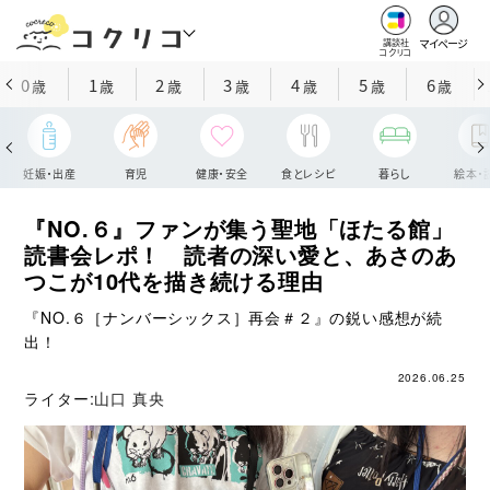
マイページ
講談社
コクリコ
0
1
2
3
4
5
6
歳
歳
歳
歳
歳
歳
歳
妊娠・出産
育児
健康・安全
食とレシピ
暮らし
絵本・
『NO.６』ファンが集う聖地「ほたる館」
読書会レポ！ 読者の深い愛と、あさのあ
つこが10代を描き続ける理由
『NO.６［ナンバーシックス］再会＃２』の鋭い感想が続
出！
2026.06.25
ライター:
山口 真央