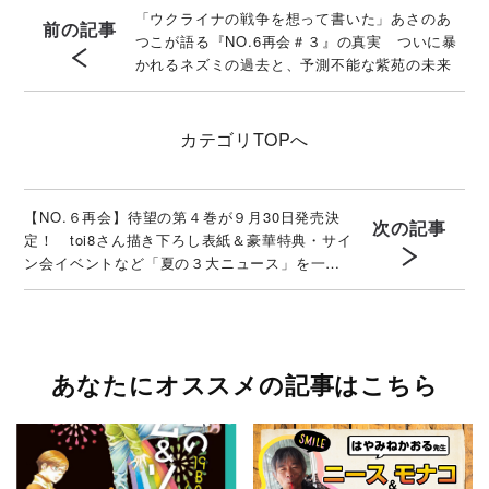
「ウクライナの戦争を想って書いた」あさのあ
前の記事
つこが語る『NO.6再会＃３』の真実 ついに暴
かれるネズミの過去と、予測不能な紫苑の未来
カテゴリ
TOPへ
【NO.６再会】待望の第４巻が９月30日発売決
次の記事
定！ toi8さん描き下ろし表紙＆豪華特典・サイ
ン会イベントなど「夏の３大ニュース」を一挙
解禁！
あなたにオススメの記事はこちら