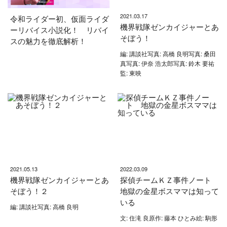
2021.03.17
令和ライダー初、仮面ライダ
機界戦隊ゼンカイジャーとあ
ーリバイス小説化！ リバイ
そぼう！
スの魅力を徹底解析！
編: 講談社写真: 高橋 良明写真: 桑田
真写真: 伊奈 浩太郎写真: 鈴木 要祐
監: 東映
2021.05.13
2022.03.09
機界戦隊ゼンカイジャーとあ
探偵チームＫＺ事件ノート
そぼう！２
地獄の金星ボスママは知って
いる
編: 講談社写真: 高橋 良明
文: 住滝 良原作: 藤本 ひとみ絵: 駒形