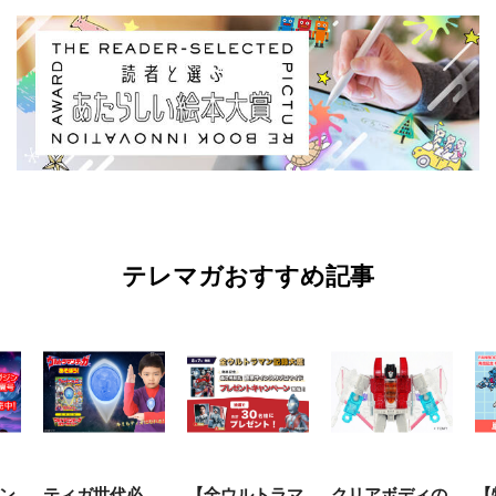
テレマガおすすめ記事
世代必
【全ウルトラマ
クリアボディの
【特別編】トラ