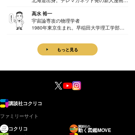
北海道出身。テレマガネット発の新人漫画
家。2020...
高水 裕一
宇宙論専攻の物理学者
1980年東京生まれ。早稲田大学理工学部物
理学科卒...
もっと見る
講談社コクリコ
ファミリーサイト
講談社の
コクリコ
動く図鑑MOVE