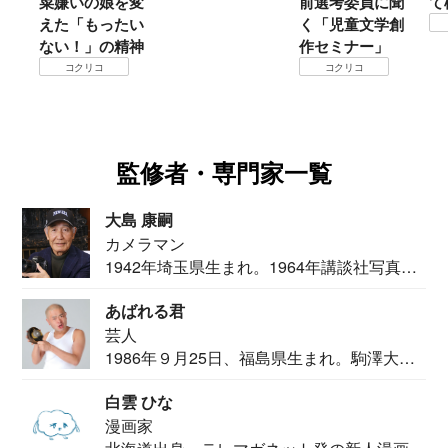
嫌いの娘を変
前選考委員に聞
て検証すべ
た「もったい
く「児童文学創
コクリコ
い！」の精神
作セミナー」
コクリコ
コクリコ
監修者・専門家一覧
大島 康嗣
カメラマン
1942年埼玉県生まれ。1964年講談社写真部
カメ...
あばれる君
芸人
1986年９月25日、福島県生まれ。駒澤大学
法学部...
白雲 ひな
漫画家