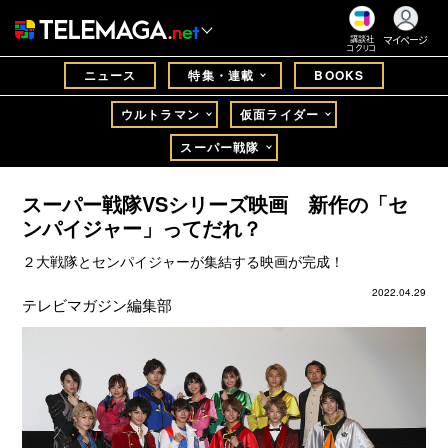
マイページ
講談社
コクリコ
ニュース
特集・連載
BOOKS
ウルトラマン
仮面ライダー
スーパー戦隊
スーパー戦隊VSシリーズ映画 新作の「セ
ンパイジャー」ってだれ？
２大戦隊とセンパイジャーが集結する映画が完成！
2022.04.29
テレビマガジン編集部