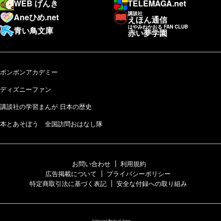
WEB げんき
TELEMAGA.net
講談社
Aneひめ.net
えほん通信
はやみねかおる FAN CLUB
青い鳥文庫
赤い夢学園
ボンボンアカデミー
ディズニーファン
講談社の学習まんが 日本の歴史
本とあそぼう 全国訪問おはなし隊
お問い合わせ
利用規約
広告掲載について
プライバシーポリシー
特定商取引法に基づく表記
安全な付録への取り組み