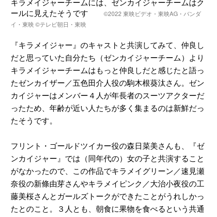
キラメイジャーチームには、ゼンカイジャーチームはク
ールに見えたそうです
©2022 東映ビデオ・東映AG・バンダ
イ・東映 ©テレビ朝日・東映
『キラメイジャー』のキャストと共演してみて、仲良し
だと思っていた自分たち（ゼンカイジャーチーム）より
キラメイジャーチームはもっと仲良しだと感じたと語っ
たゼンカイザー／五色田介人役の駒木根葵汰さん。ゼン
カイジャーはメンバー４人が年長者のスーツアクターだ
ったため、年齢が近い人たちが多く集まるのは新鮮だっ
たそうです。
フリント・ゴールドツイカー役の森日菜美さんも、『ゼ
ンカイジャー』では（同年代の）女の子と共演すること
がなかったので、この作品でキラメイグリーン／速見瀬
奈役の新條由芽さんやキラメイピンク／大治小夜役の工
藤美桜さんとガールズトークができたことがうれしかっ
たとのこと。３人とも、朝食に果物を食べるという共通