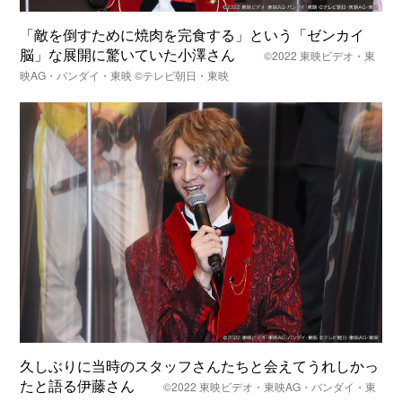
「敵を倒すために焼肉を完食する」という「ゼンカイ
脳」な展開に驚いていた小澤さん
©2022 東映ビデオ・東
映AG・バンダイ・東映 ©テレビ朝日・東映
久しぶりに当時のスタッフさんたちと会えてうれしかっ
たと語る伊藤さん
©2022 東映ビデオ・東映AG・バンダイ・東