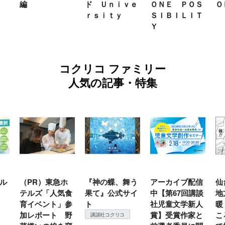
ド Ｕｎｉｖｅ
ＯＮＥ ＰＯＳ
ＯＫ２０２６
ｒｓｉｔｙ
ＳＩＢＩＬＩＴ
Ｙ
コクリコ ファミリー
人気の記事・特集
R）東急ホ
『神の蝶、舞う
アーカイブ配信
仙台の冬は
ルズ「人気食
果て』公式サイ
中【第67回講談
地方では温
イベント」参
ト
社児童文学新人
暖？ 本当
レポート 野
賞】受賞作家と
ころは仙台
講談社コクリコ