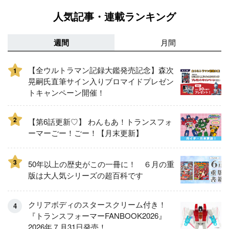
人気記事・連載ランキング
週間
月間
【全ウルトラマン記録大鑑発売記念】森次
1
晃嗣氏直筆サイン入りブロマイドプレゼン
トキャンペーン開催！
2
【第6話更新♡】 わんもあ！トランスフォ
ーマーごー！ごー！【月末更新】
3
50年以上の歴史がこの一冊に！ ６月の重
版は大人気シリーズの超百科です
クリアボディのスタースクリーム付き！
『トランスフォーマーFANBOOK2026』
2026年７月31日発売！