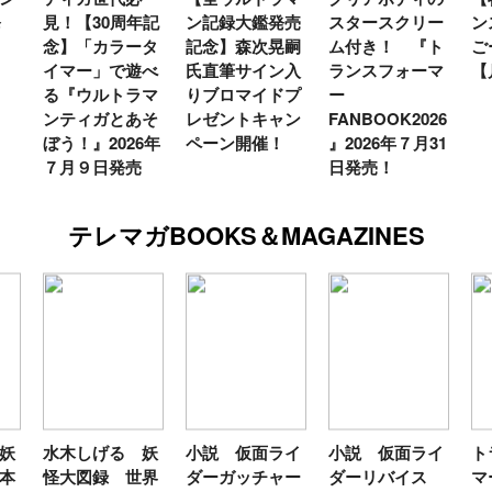
0周年記
ン記録大鑑発売
スタースクリー
ンスフォーマー
カラータ
記念】森次晃嗣
ム付き！ 『ト
ごー！ごー！
」で遊べ
氏直筆サイン入
ランスフォーマ
【月イチ更新】
ルトラマ
りブロマイドプ
ー
ガとあそ
レゼントキャン
FANBOOK2026
2026年
ペーン開催！
』2026年７月31
日発売
日発売！
テレマガBOOKS＆MAGAZINES
げる 妖
小説 仮面ライ
小説 仮面ライ
トランスフォー
録 世界
ダーガッチャー
ダーリバイス
マーＦＡＮＢＯ