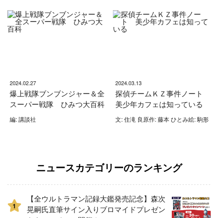
2024.02.27
2024.03.13
爆上戦隊ブンブンジャー＆全
探偵チームＫＺ事件ノート
スーパー戦隊 ひみつ大百科
美少年カフェは知っている
編: 講談社
文: 住滝 良原作: 藤本 ひとみ絵: 駒形
ニュースカテゴリーのランキング
【全ウルトラマン記録大鑑発売記念】森次
1
晃嗣氏直筆サイン入りブロマイドプレゼン