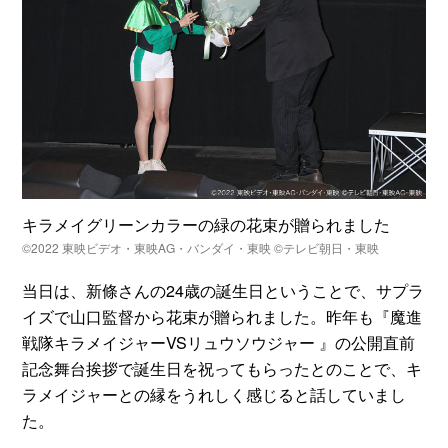
キラメイグリーンカラーの緑の花束が贈られました
©2022 東映ビデオ・東映AG・バンダイ・東映 ©テレビ朝日・東映
当日は、新條さんの24歳の誕生日ということで、サプラ
イズで山口監督から花束が贈られました。昨年も『魔進
戦隊キラメイジャーVSリュウソウジャー 』の公開直前
記念舞台挨拶で誕生日を祝ってもらったとのことで、キ
ラメイジャーとの縁をうれしく感じると話していまし
た。