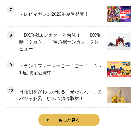
7
テレビマガジン2026年夏号発売!!
「DX角獣エンカク」と合体！ 「DX角
8
獣ゴウカク」「DX角獣ザンカク」をレ
ビュー！
9
トランスフォーマーごー！ごー！ ３～
19話限定公開中！
10
日曜朝をざわつかせる「光たもれ～」の
パジャ麻呂 ひみつ独占取材！
もっと見る