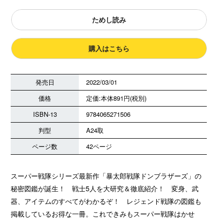
ためし読み
購入はこちら
発売日
2022/03/01
価格
定価:本体891円(税別)
ISBN-13
9784065271506
判型
A24取
ページ数
42ページ
スーパー戦隊シリーズ最新作「暴太郎戦隊ドンブラザーズ」の
秘密図鑑が誕生！ 戦士5人を大研究＆徹底紹介！ 変身、武
器、アイテムのすべてがわかるぞ！ レジェンド戦隊の図鑑も
掲載しているお得な一冊。これできみもスーパー戦隊はかせ