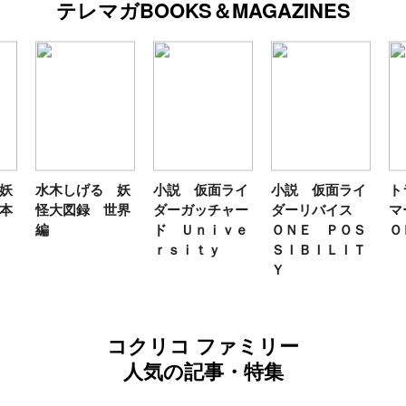
テレマガBOOKS＆MAGAZINES
妖
水木しげる 妖
小説 仮面ライ
小説 仮面ライ
ト
本
怪大図録 世界
ダーガッチャー
ダーリバイス
マ
編
ド Ｕｎｉｖｅ
ＯＮＥ ＰＯＳ
Ｏ
ｒｓｉｔｙ
ＳＩＢＩＬＩＴ
Ｙ
コクリコ ファミリー
人気の記事・特集