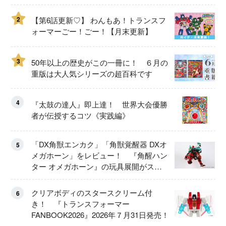
2
【第6話更新♡】 わんもあ！トランスフ
ォーマーごー！ごー！【月末更新】
3
50年以上の歴史がこの一冊に！ ６月の
重版は大人気シリーズの超百科です
4
『太鼓の達人』即上達！ 世界大会優勝
者が伝授するコツ《実践編》
「DX角獣エンカク」「角獣覚醒器 DXオ
5
メガホーン」をレビュー！ 『角醒ハン
ター オメガホーン』の玩具展開がスタ
ート！
クリアボディのスタースクリーム付
6
き！ 『トランスフォーマー
FANBOOK2026』2026年７月31日発売！