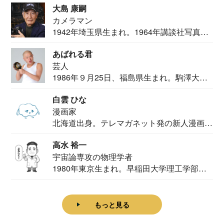
大島 康嗣
カメラマン
1942年埼玉県生まれ。1964年講談社写真部
カメ...
あばれる君
芸人
1986年９月25日、福島県生まれ。駒澤大学
法学部...
白雲 ひな
漫画家
北海道出身。テレマガネット発の新人漫画
家。2020...
高水 裕一
宇宙論専攻の物理学者
1980年東京生まれ。早稲田大学理工学部物
理学科卒...
もっと見る