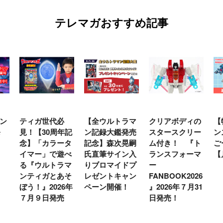
テレマガおすすめ記事
ン
ティガ世代必
【全ウルトラマ
クリアボディの
【
発
見！【30周年記
ン記録大鑑発売
スタースクリー
ン
念】「カラータ
記念】森次晃嗣
ム付き！ 『ト
ご
イマー」で遊べ
氏直筆サイン入
ランスフォーマ
【
る『ウルトラマ
りブロマイドプ
ー
ンティガとあそ
レゼントキャン
FANBOOK2026
ぼう！』2026年
ペーン開催！
』2026年７月31
７月９日発売
日発売！