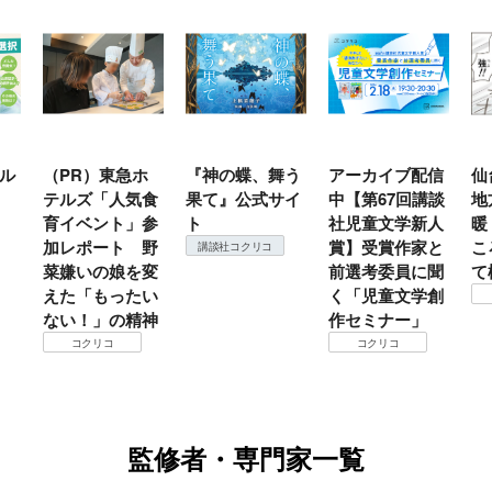
ル
（PR）東急ホ
『神の蝶、舞う
アーカイブ配信
仙
テルズ「人気食
果て』公式サイ
中【第67回講談
地
育イベント」参
ト
社児童文学新人
暖
加レポート 野
賞】受賞作家と
こ
講談社コクリコ
菜嫌いの娘を変
前選考委員に聞
て
えた「もったい
く「児童文学創
ない！」の精神
作セミナー」
コクリコ
コクリコ
監修者・専門家一覧