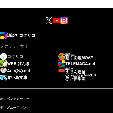
講談社コクリコ
ファミリーサイト
講談社の
コクリコ
動く図鑑MOVE
WEB げんき
TELEMAGA.net
講談社
Aneひめ.net
えほん通信
はやみねかおる FAN CLUB
青い鳥文庫
赤い夢学園
ボンボンアカデミー
ディズニーファン