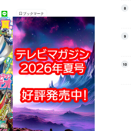
長い雑誌です。 【SNS】 X（旧Twitter）：
8
nstagram：＠tele_maga
ブックマーク
9
10