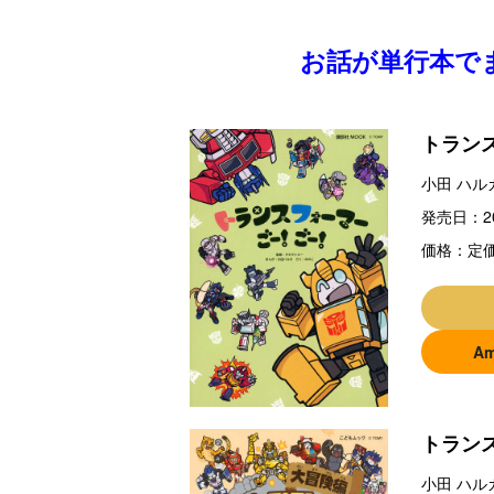
お話が単行本で
トラン
小田 ハル
発売日：
2
価格：
定価
A
トラン
小田 ハル