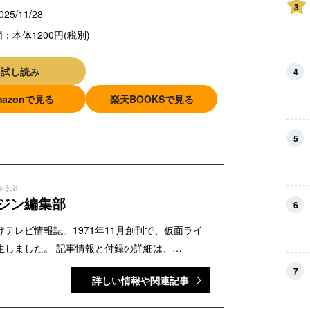
3
025/11/28
：本体1200円(税別)
試し読み
4
mazonで見る
楽天BOOKSで見る
5
ゅうぶ
ジン編集部
6
テレビ情報誌。1971年11月創刊で、仮面ライ
生しました。 記事情報と付録の詳細は、
『テレビマガジン 公式動画チャンネル』で配信中。
7
詳しい情報や関連記事
年・児童・少年・少女向け雑誌の中では、『なか
い幼稚園』『週刊少年マガジン』『別冊フレン