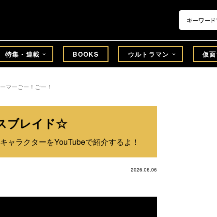
特集・連載
BOOKS
ウルトラマン
仮面
ーマーごー！ごー！
スブレイド☆
ャラクターをYouTubeで紹介するよ！
2026.06.06