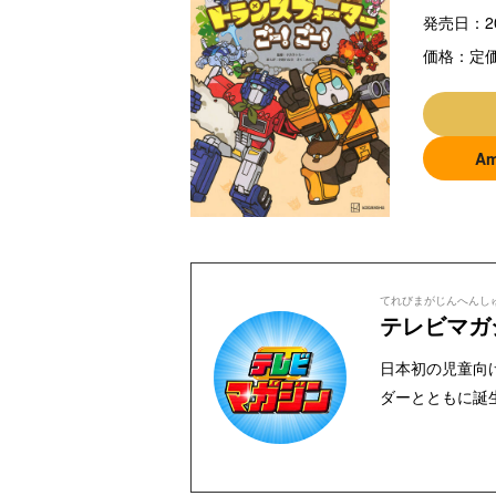
発売日：
2
価格：
定価
A
てれびまがじんへんし
テレビマガ
日本初の児童向け
ダーとともに誕
YouTubeの
講談社発行の幼
よし』『たのし