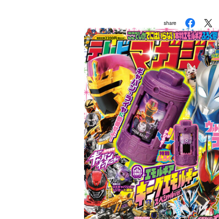
ド』に次いで歴史が
@tele_maga I
share