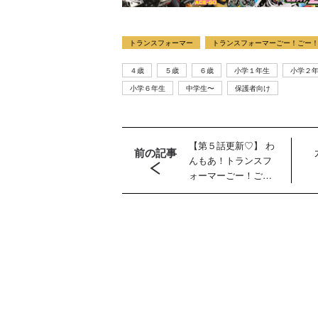
トランスフォーマー
トランスフォーマーごー！ごー
４歳
５歳
６歳
小学１年生
小学２
小学６年生
中学生〜
保護者向け
【第５話更新♡】 わ
前の記事
んもあ！トランスフ
ー誕
テレビマガジン
ティガ世代必
【全ウルトラマ
ォーマーごー！ご
2026年夏号発
見！【30周年記
ン記録大鑑発売
ー！【月末更新】
ライ
売!!
念】「カラータ
記念】森次晃嗣
本郷
イマー」で遊べ
氏直筆サイン入
藤岡
る『ウルトラマ
りブロマイドプ
イン
ンティガとあそ
レゼントキャン
ぼう！』2026年
ペーン開催！
７月９日発売