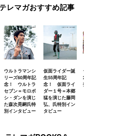
テレマガおすすめ記事
マンシ
仮面ライダー誕
テレビマガジン
ティガ世代必
0周年記
生55周年記
2026年夏号発
見！【30周年記
ルトラ
念！ 仮面ライ
売!!
念】「カラータ
モロボ
ダー１号＝本郷
イマー」で遊べ
を演じ
猛を演じた藤岡
る『ウルトラマ
嗣氏特
弘、氏特別イン
ンティガとあそ
ビュー
タビュー
ぼう！』2026年
７月９日発売