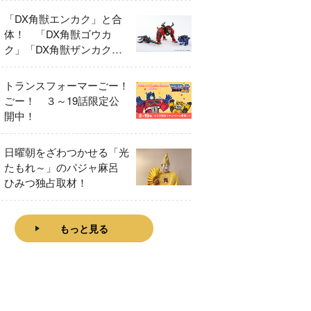
「DX角獣エンカク」と合
体！ 「DX角獣ゴウカ
ク」「DX角獣ザンカク」
をレビュー！
トランスフォーマーごー！
ごー！ ３～19話限定公
開中！
日曜朝をざわつかせる「光
たもれ～」のパジャ麻呂
ひみつ独占取材！
もっと見る