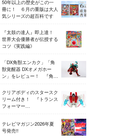
50年以上の歴史がこの一
冊に！ ６月の重版は大人
気シリーズの超百科です
『太鼓の達人』即上達！
世界大会優勝者が伝授する
コツ《実践編》
「DX角獣エンカク」「角
獣覚醒器 DXオメガホー
ン」をレビュー！ 『角醒
ハンター オメガホーン』
の玩具展開がスタート！
クリアボディのスタースク
リーム付き！ 『トランス
フォーマー
FANBOOK2026』2026年
７月31日発売！
テレビマガジン2026年夏
号発売!!