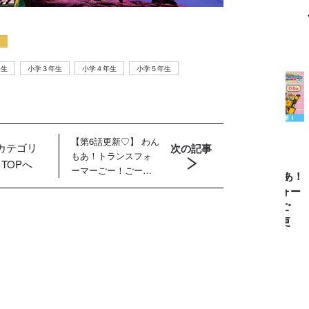
！
年生
小学３年生
小学４年生
小学５年生
【第6話更新♡】 わん
カテゴリ
次の記事
もあ！トランスフォ
クリアボディの
【特別編】トラ
【第6話更新
ウルトラ
TOPへ
ーマーごー！ごー！
スタースクリー
ンスフォーマー
♡】 わんもあ！
リーズ6
【月末更新】
ム付き！ 『ト
ごー！ごー！
トランスフォー
念！ ウ
ランスフォーマ
【月イチ更新】
マーごー！ご
セブン＝
ー
ー！【月末更
シ・ダン
FANBOOK2026
新】
た森次晃
』2026年７月31
別インタ
日発売！