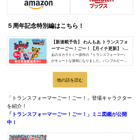
５周年記念特別編はこちら！
【新連載予告】 わんもあ トランスフォ
ーマーごー！ごー！【月イチ更新】 -
TELEMAGA.net｜講談社
あのタカラトミー原作の『トランスフォーマー』
がキュートな漫画になりました。バンブルビー、
オプティマスプライムだけでなく、メガトロンな
ど悪役キャラも大活躍！ 『わんもあ トランスフ
ォーマー』は毎月月末にアップされます。よろし
他の話を読む
く！
「トランスフォーマーごー！ごー！」登場キャラクター
を紹介！
「トランスフォーマーごー！ごー！」ミニ図鑑が公開
中！