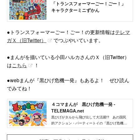
「トランスフォーマーごー！ごー！」
キャラクターミニずかん
●トランスフォーマーごー！ごー！の更新情報は
テレマ
ガＸ（旧Twitter）
​でつぶやいています。
●まんがを描いている小田ハルカさんのＸ（旧Twitter）
は
こちら
！
●webまんが『黒ひげ危機一発』もあるよ！ ぜひ読ん
でみてね！
４コマまんが 黒ひげ危機一発 -
TELEMAGA.net
黒ひげがタルから飛び出して大活躍!? あの国民
的アクション・パーティートイの『黒ひげ危機一
発』が４コマまんがになって登場！