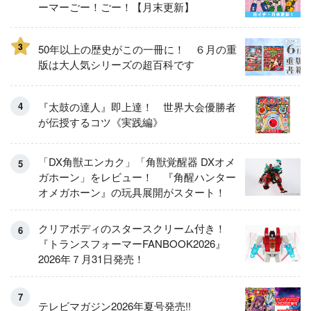
ーマーごー！ごー！【月末更新】
3
50年以上の歴史がこの一冊に！ ６月の重
版は大人気シリーズの超百科です
『太鼓の達人』即上達！ 世界大会優勝者
が伝授するコツ《実践編》
「DX角獣エンカク」「角獣覚醒器 DXオメ
ガホーン」をレビュー！ 『角醒ハンター
オメガホーン』の玩具展開がスタート！
クリアボディのスタースクリーム付き！
『トランスフォーマーFANBOOK2026』
2026年７月31日発売！
テレビマガジン2026年夏号発売!!