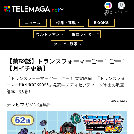
マイページ
講談社
コクリコ
ニュース
特集・連載
BOOKS
ウルトラマン
仮面ライダー
スーパー戦隊
【第52話】トランスフォーマーごー！ごー！
【月イチ更新】
「トランスフォーマーごー！ごー！ 大冒険編」「トランスフォ
ーマーFANBOOK2025」発売中／ディセプティコン軍団の航空
部隊、登場！
2025.12.15
テレビマガジン編集部