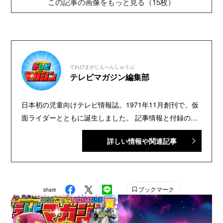
この記事の画像をもっと見る（15枚）
てれびまがじんへんしゅうぶ
テレビマガジン編集部
日本初の児童向けテレビ情報誌。1971年11月創刊で、仮
面ライダーとともに誕生しました。 記事情報と付録の詳
細は、YouTubeの『テレビマガジン 公式動画チャンネ
詳しい情報や関連記事
ル』で配信中。講談社発行の幼年・児童・少年・少女向
け雑誌の中では、『なかよし』『たのしい幼稚園』『週
刊少年マガジン』『別冊フレンド』に次いで歴史が長い
雑誌です。 【SNS】 X（旧Twitter）：@tele_maga
ブックマーク
share
Instagram：＠tele_maga