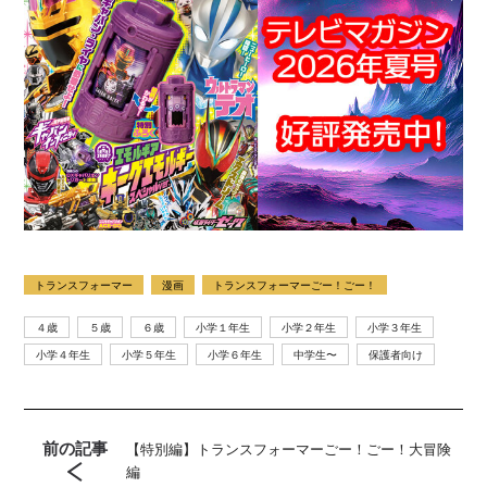
トランスフォーマー
漫画
トランスフォーマーごー！ごー！
４歳
５歳
６歳
小学１年生
小学２年生
小学３年生
小学４年生
小学５年生
小学６年生
中学生〜
保護者向け
前の記事
【特別編】トランスフォーマーごー！ごー！大冒険
編