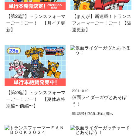
【第26話】トランスフォーマ
【まんが】新連載！トランス
ーごー！ごー！ 【月イチ更
フォーマーごー！ごー！【隔
新】
週更新】
2024.10.10
【第28話】トランスフォーマ
仮面ライダーガヴとあそぼ
ーごー！ごー！ 【夏休み特
う！
別編〜前編〜】
編: 講談社写真: 杉山 勝巳