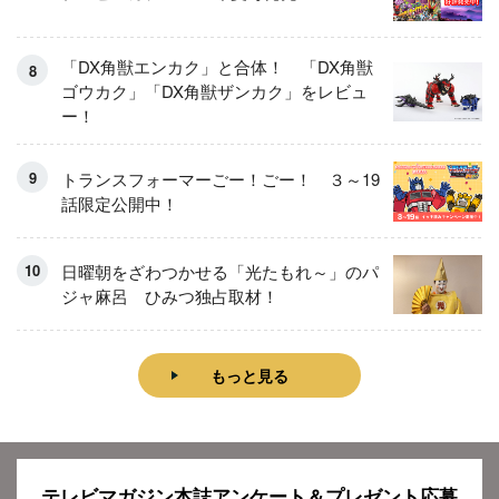
「DX角獣エンカク」と合体！ 「DX角獣
ゴウカク」「DX角獣ザンカク」をレビュ
ー！
トランスフォーマーごー！ごー！ ３～19
話限定公開中！
日曜朝をざわつかせる「光たもれ～」のパ
ジャ麻呂 ひみつ独占取材！
もっと見る
テレビマガジン本誌アンケート＆プレゼント応募