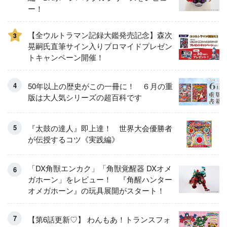
ー！
【全ウルトラマン記録大鑑発売記念】森次
3
晃嗣氏直筆サイン入りブロマイドプレゼン
トキャンペーン開催！
50年以上の歴史がこの一冊に！ ６月の重
版は大人気シリーズの超百科です
『太鼓の達人』即上達！ 世界大会優勝者
が伝授するコツ《実践編》
「DX角獣エンカク」「角獣覚醒器 DXオメ
ガホーン」をレビュー！ 『角醒ハンター
オメガホーン』の玩具展開がスタート！
【第6話更新♡】 わんもあ！トランスフォ