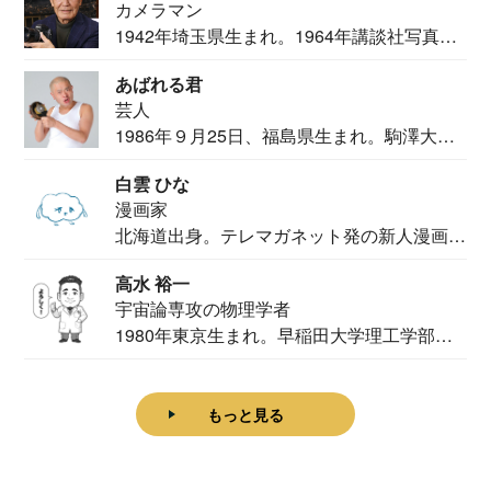
カメラマン
1942年埼玉県生まれ。1964年講談社写真部
カメ...
あばれる君
芸人
1986年９月25日、福島県生まれ。駒澤大学
法学部...
白雲 ひな
漫画家
北海道出身。テレマガネット発の新人漫画
家。2020...
高水 裕一
宇宙論専攻の物理学者
1980年東京生まれ。早稲田大学理工学部物
理学科卒...
もっと見る