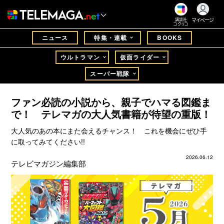
マイページ
講談社
コクリコ
ニュース
特集・連載
BOOKS
ウルトラマン
仮面ライダー
スーパー戦隊
ファン必読の小説から、親子でハマる図鑑ま
で！ テレマガの大人気書籍が待望の重版！
大人気のあの本にまた会えるチャンス！ これを機会にぜひ手
に取ってみてください!!
2026.06.12
テレビマガジン編集部