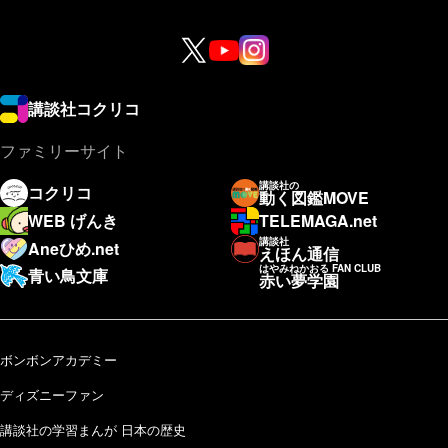
講談社コクリコ
ファミリーサイト
講談社の
コクリコ
動く図鑑MOVE
WEB げんき
TELEMAGA.net
講談社
Aneひめ.net
えほん通信
はやみねかおる FAN CLUB
青い鳥文庫
赤い夢学園
ボンボンアカデミー
ディズニーファン
講談社の学習まんが 日本の歴史