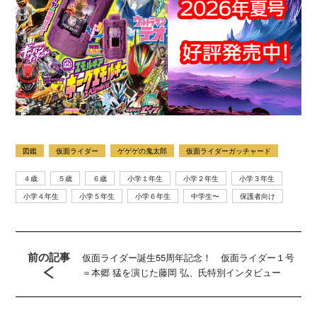
図鑑
仮面ライダー
ゲゲゲの鬼太郎
仮面ライダーガッチャード
４歳
５歳
６歳
小学１年生
小学２年生
小学３年生
小学４年生
小学５年生
小学６年生
中学生〜
保護者向け
前の記事
仮面ライダー誕生55周年記念！ 仮面ライダー１号
＝本郷 猛を演じた藤岡 弘、氏特別インタビュー