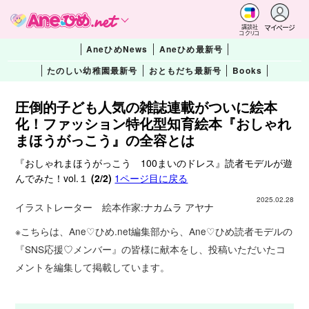
マイページ
講談社
コクリコ
AneひめNews
Aneひめ最新号
たのしい幼稚園最新号
おともだち最新号
Books
圧倒的子ども人気の雑誌連載がついに絵本
化！ファッション特化型知育絵本『おしゃれ
まほうがっこう』の全容とは
『おしゃれまほうがっこう 100まいのドレス』読者モデルが遊
んでみた！vol.１
(2/2)
1ページ目に戻る
2025.02.28
イラストレーター 絵本作家:
ナカムラ アヤナ
※こちらは、Ane♡ひめ.net編集部から、Ane♡ひめ読者モデルの
『SNS応援♡メンバー』の皆様に献本をし、投稿いただいたコ
メントを編集して掲載しています。