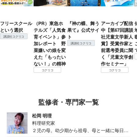
フリースクール
（PR）東急ホ
『神の蝶、舞う
アーカイブ配信
という選択
テルズ「人気食
果て』公式サイ
中【第67回講談
育イベント」参
ト
社児童文学新人
講談社コクリコ
加レポート 野
賞】受賞作家と
講談社コクリコ
菜嫌いの娘を変
前選考委員に聞
えた「もったい
く「児童文学創
ない！」の精神
作セミナー」
コクリコ
コクリコ
監修者・専門家一覧
松岡 明理
料理研究家
２児の母。幼少期から祖母、母と一緒に毎日の