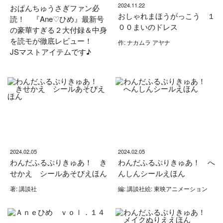
2024.11.22
おぱんちゅうさぎファン必
おしゃれまほうがっこう １
読！ 『Ane♡ひめ』最新号
００まいのドレス
の豪華すぎる２大付録＆中身
を読モが徹底レビュー！
作: ナカムラ アヤナ
JSマストアイテムです♪
2024.02.05
2024.02.05
わんだふるぷりきゅあ！ き
わんだふるぷりきゅあ！ へ
せかえ シールあそびえほん
んしんシールえほん
著: 講談社
編: 講談社絵: 東映アニメーション