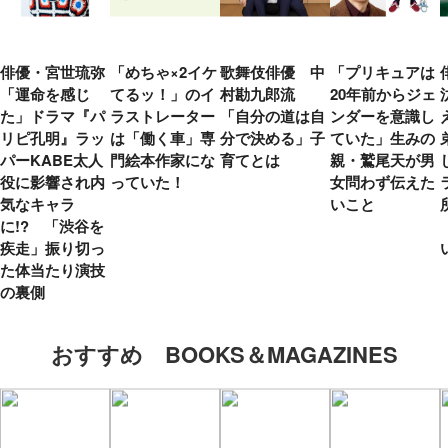
俳優・宮世琉弥
「めちゃ×2イケ
歌舞伎俳優 中
「プリキュアは
「運命を感じ
てるッ！」のイ
村勘九郎流
20年前からジェ
た」ドラマ『パ
ラストレーター
「自分の道は自
ンダーを意識し
リピ孔明』ラッ
は「働く車」専
分で決める」子
ていた」生みの
パーKABE太人
門絵本作家にな
育てとは
親・鷲尾天が男
役に影響され内
っていた！
女問わず伝えた
気なキャラ
いこと
に!? 「渋谷を
疾走」振り切っ
た体当たり演技
の裏側
おすすめ BOOKS＆MAGAZINES