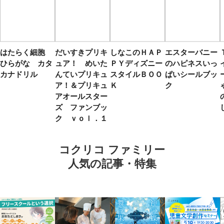
はたらく細胞
だいすきプリキ
しなこのＨＡＰ
エスターバニー
ひらがな カタ
ュア！ めいた
ＰＹディズニー
のハピネスいっ
カナドリル
んていプリキュ
スタイルＢＯＯ
ぱいシールブッ
ア！＆プリキュ
Ｋ
ク
アオールスター
ズ ファンブッ
ク ｖｏｌ．１
コクリコ ファミリー
人気の記事・特集