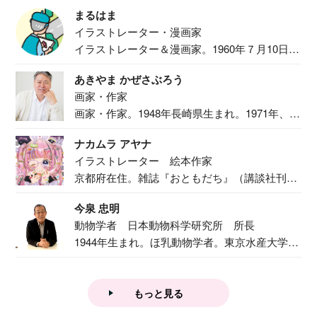
食事作り...
まるはま
イラストレーター・漫画家
イラストレーター＆漫画家。1960年７月10日生
ま...
あきやま かぜさぶろう
画家・作家
画家・作家。1948年長崎県生まれ。1971年、
二...
ナカムラ アヤナ
イラストレーター 絵本作家
京都府在住。雑誌『おともだち』（講談社刊）
で『おし...
今泉 忠明
動物学者 日本動物科学研究所 所長
1944年生まれ。ほ乳動物学者。東京水産大学卒
業後...
もっと見る