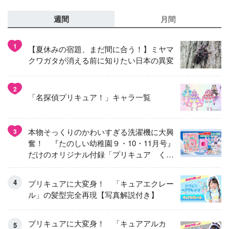
週間
月間
1
【夏休みの宿題、まだ間に合う！】ミヤマ
クワガタが消える前に知りたい日本の異変
2
「名探偵プリキュア！」キャラ一覧
本物そっくりのかわいすぎる洗濯機に大興
3
奮！ 『たのしい幼稚園９・10・11月号』
だけのオリジナル付録「プリキュア くる
くるせんたくき」
プリキュアに大変身！ 「キュアエクレー
ル」の髪型完全再現【写真解説付き】
プリキュアに大変身！ 「キュアアルカ