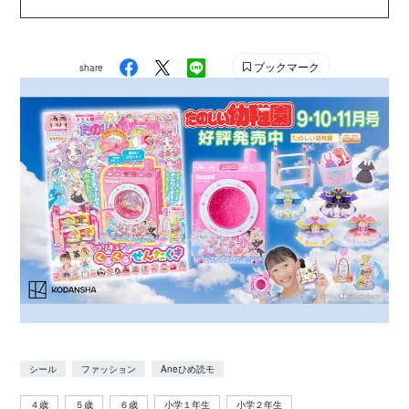
セス ネイル＆ネイルシールBOOK』『おしゃれプリン
セス ドレスシールブック』（以上宝島社刊）のイラス
トも担当。絵本は、『おしゃれまほうがっこう 100まい
ブックマーク
share
の ドレス』がデビュー作。
シール
ファッション
Aneひめ読モ
４歳
５歳
６歳
小学１年生
小学２年生