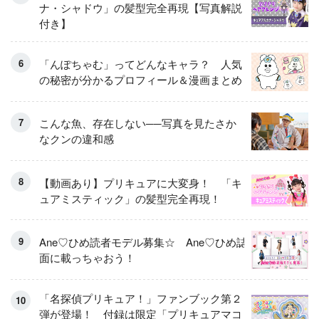
ナ・シャドウ」の髪型完全再現【写真解説
付き】
「んぽちゃむ」ってどんなキャラ？ 人気
の秘密が分かるプロフィール＆漫画まとめ
こんな魚、存在しない──写真を見たさか
なクンの違和感
【動画あり】プリキュアに大変身！ 「キ
ュアミスティック」の髪型完全再現！
Ane♡ひめ読者モデル募集☆ Ane♡ひめ誌
面に載っちゃおう！
「名探偵プリキュア！」ファンブック第２
弾が登場！ 付録は限定「プリキュアマコ