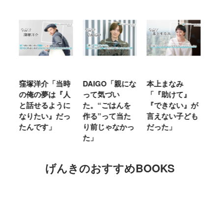
窪塚洋介「当時
DAIGO「親にな
本上まなみ
千
る
の俺の夢は『人
って気づい
「『助けて』
育
ミ
と話せるように
た。“ごはんを
『できない』が
ヤ
」
なりたい』だっ
作る”って当た
言えない子ども
る
たんです」
り前じゃなかっ
だった」
た
た」
げんきのおすすめBOOKS