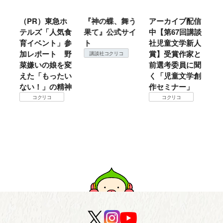
ル
（PR）東急ホ
『神の蝶、舞う
アーカイブ配信
仙
テルズ「人気食
果て』公式サイ
中【第67回講談
地
育イベント」参
ト
社児童文学新人
暖
加レポート 野
賞】受賞作家と
こ
講談社コクリコ
菜嫌いの娘を変
前選考委員に聞
て
えた「もったい
く「児童文学創
ない！」の精神
作セミナー」
コクリコ
コクリコ