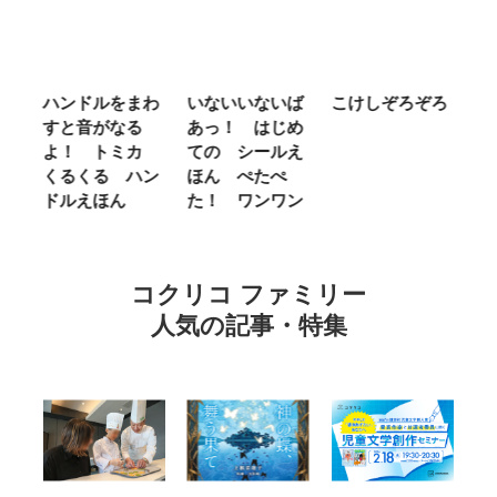
ム
ハンドルをまわ
いないいないば
こけしぞろぞろ
Ｍ
せ
すと音がなる
あっ！ はじめ
Ｌ
ほ
よ！ トミカ
ての シールえ
Ｍ
くるくる ハン
ほん ぺたぺ
し
ドルえほん
た！ ワンワン
に
コクリコ ファミリー
人気の記事・特集