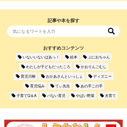
記事や本を探す
おすすめコンテンツ
いないいないばあっ！
絵本
ぷにおちゃん
わたしが子どもだったころ
かおりんごむし
育児川柳
おかあさんといっしょ
ディズニー
育児悩み
てぃ先生
あの手この手
子育てQ＆A
パない育児
やばい野菜
夫育て