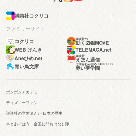
講談社コクリコ
ファミリーサイト
講談社の
コクリコ
動く図鑑MOVE
WEB げんき
TELEMAGA.net
講談社
Aneひめ.net
えほん通信
はやみねかおる FAN CLUB
青い鳥文庫
赤い夢学園
ボンボンアカデミー
ディズニーファン
講談社の学習まんが 日本の歴史
本とあそぼう 全国訪問おはなし隊