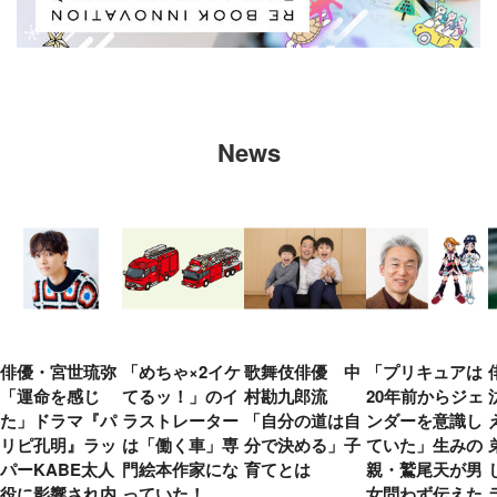
News
俳優・宮世琉弥
「めちゃ×2イケ
歌舞伎俳優 中
「プリキュアは
「運命を感じ
てるッ！」のイ
村勘九郎流
20年前からジェ
た」ドラマ『パ
ラストレーター
「自分の道は自
ンダーを意識し
リピ孔明』ラッ
は「働く車」専
分で決める」子
ていた」生みの
パーKABE太人
門絵本作家にな
育てとは
親・鷲尾天が男
役に影響され内
っていた！
女問わず伝えた