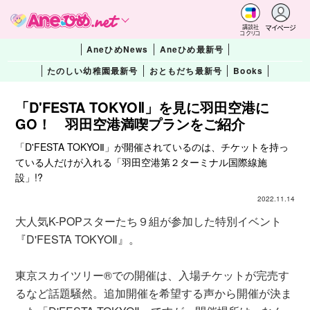
マイページ
講談社
コクリコ
AneひめNews
Aneひめ最新号
たのしい幼稚園最新号
おともだち最新号
Books
「D'FESTA TOKYOⅡ」を見に羽田空港に
GO！ 羽田空港満喫プランをご紹介
「D'FESTA TOKYOⅡ」が開催されているのは、チケットを持っ
ている人だけが入れる「羽田空港第２ターミナル国際線施
設」!?
2022.11.14
大人気K-POPスターたち９組が参加した特別イベント
『D'FESTA TOKYOⅡ』。
東京スカイツリー®での開催は、入場チケットが完売す
るなど話題騒然。追加開催を希望する声から開催が決ま