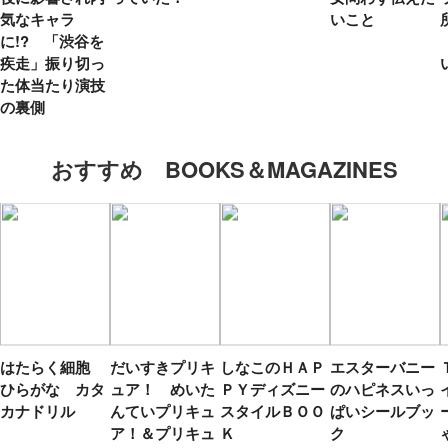
気なキャラ
いこと
に!? 「渋谷を
疾走」振り切っ
た体当たり演技
の裏側
おすすめ BOOKS＆MAGAZINES
はたらく細胞
だいすきプリキ
しなこのＨＡＰ
エスターバニー
ひらがな カタ
ュア！ めいた
ＰＹディズニー
のハピネスいっ
カナドリル
んていプリキュ
スタイルＢＯＯ
ぱいシールブッ
ア！＆プリキュ
Ｋ
ク