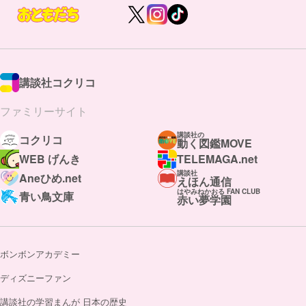
講談社コクリコ
ファミリーサイト
講談社の
コクリコ
動く図鑑MOVE
WEB げんき
TELEMAGA.net
講談社
Aneひめ.net
えほん通信
はやみねかおる FAN CLUB
青い鳥文庫
赤い夢学園
ボンボンアカデミー
ディズニーファン
講談社の学習まんが 日本の歴史