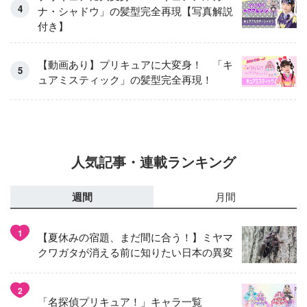
ナ・シャドウ」の髪型完全再現【写真解説
付き】
【動画あり】プリキュアに大変身！ 「キ
ュアミスティック」の髪型完全再現！
人気記事・連載ランキング
週間
月間
1
【夏休みの宿題、まだ間に合う！】ミヤマ
クワガタが消える前に知りたい日本の異変
2
「名探偵プリキュア！」キャラ一覧