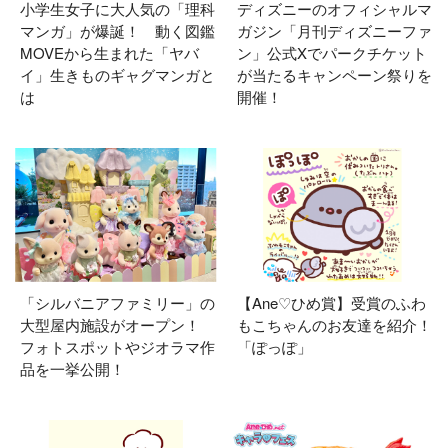
小学生女子に大人気の「理科
ディズニーのオフィシャルマ
マンガ」が爆誕！ 動く図鑑
ガジン「月刊ディズニーファ
MOVEから生まれた「ヤバ
ン」公式Xでパークチケット
イ」生きものギャグマンガと
が当たるキャンペーン祭りを
は
開催！
「シルバニアファミリー」の
【Ane♡ひめ賞】受賞のふわ
大型屋内施設がオープン！
もこちゃんのお友達を紹介！
フォトスポットやジオラマ作
「ぽっぽ」
品を一挙公開！