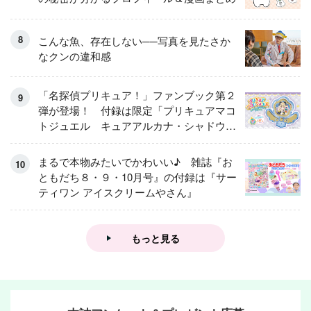
こんな魚、存在しない──写真を見たさか
なクンの違和感
「名探偵プリキュア！」ファンブック第２
弾が登場！ 付録は限定「プリキュアマコ
トジュエル キュアアルカナ・シャドウ
アイスver.」 キュアエクレールを大特
集！
まるで本物みたいでかわいい♪ 雑誌『お
ともだち８・９・10月号』の付録は『サー
ティワン アイスクリームやさん』
もっと見る