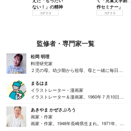
えた「もったい
く「児童文学創
ない！」の精神
作セミナー」
コクリコ
コクリコ
監修者・専門家一覧
松岡 明理
料理研究家
２児の母。幼少期から祖母、母と一緒に毎日の
食事作り...
まるはま
イラストレーター・漫画家
イラストレーター＆漫画家。1960年７月10日生
ま...
あきやま かぜさぶろう
画家・作家
画家・作家。1948年長崎県生まれ。1971年、
二...