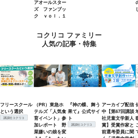
アオールスター
ズ ファンブッ
ク ｖｏｌ．１
コクリコ ファミリー
人気の記事・特集
フリースクール
（PR）東急ホ
『神の蝶、舞う
アーカイブ配信
という選択
テルズ「人気食
果て』公式サイ
中【第67回講談
育イベント」参
ト
社児童文学新人
講談社コクリコ
加レポート 野
賞】受賞作家と
講談社コクリコ
菜嫌いの娘を変
前選考委員に聞