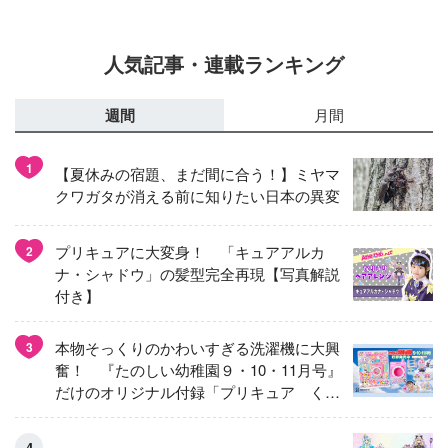
人気記事・連載ランキング
週間
月間
1
【夏休みの宿題、まだ間に合う！】ミヤマ
クワガタが消える前に知りたい日本の異変
プリキュアに大変身！ 「キュアアルカ
2
ナ・シャドウ」の髪型完全再現【写真解説
付き】
本物そっくりのかわいすぎる洗濯機に大興
3
奮！ 『たのしい幼稚園９・10・11月号』
だけのオリジナル付録「プリキュア くる
くるせんたくき」