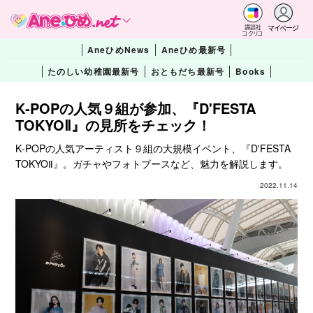
マイページ
講談社
コクリコ
AneひめNews
Aneひめ最新号
たのしい幼稚園最新号
おともだち最新号
Books
K‐POPの人気９組が参加、『D'FESTA
TOKYOⅡ』の見所をチェック！
K‐POPの人気アーティスト９組の大規模イベント、『D'FESTA
TOKYOⅡ』。ガチャやフォトブースなど、魅力を解説します。
2022.11.14