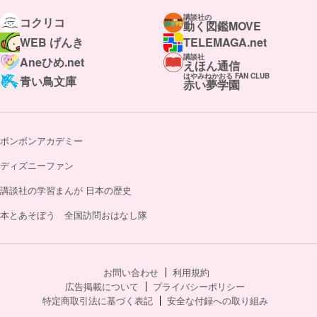
講談社の
コクリコ
動く図鑑MOVE
WEB げんき
TELEMAGA.net
講談社
Aneひめ.net
えほん通信
はやみねかおる FAN CLUB
青い鳥文庫
赤い夢学園
ボンボンアカデミー
ディズニーファン
講談社の学習まんが 日本の歴史
本とあそぼう 全国訪問おはなし隊
お問い合わせ
利用規約
広告掲載について
プライバシーポリシー
特定商取引法に基づく表記
安全な付録への取り組み