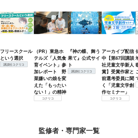
フリースクール
（PR）東急ホ
『神の蝶、舞う
アーカイブ配信
という選択
テルズ「人気食
果て』公式サイ
中【第67回講談
育イベント」参
ト
社児童文学新人
講談社コクリコ
加レポート 野
賞】受賞作家と
講談社コクリコ
菜嫌いの娘を変
前選考委員に聞
えた「もったい
く「児童文学創
ない！」の精神
作セミナー」
コクリコ
コクリコ
監修者・専門家一覧