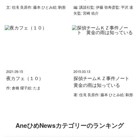
文: 住滝 良原作: 藤本 ひとみ絵: 駒形
編: 講談社監: 伊藤 弥寿彦監: 平沢 達
矢監: 宮崎 佑介
2021.09.15
2015.03.13
夜カフェ（１０）
探偵チームＫＺ事件ノート
黄金の雨は知っている
作: 倉橋 燿子絵: たま
著: 住滝 良原作: 藤本 ひとみ絵: 駒形
AneひめNewsカテゴリーのランキング