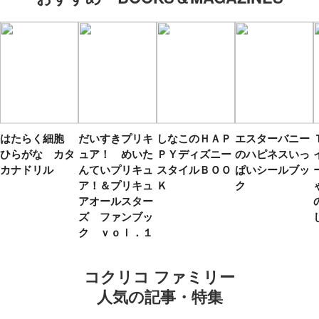
はたらく細胞
だいすきプリキ
しなこのＨＡＰ
エスターバニー
ひらがな カタ
ュア！ めいた
ＰＹディズニー
のハピネスいっ
カナドリル
んていプリキュ
スタイルＢＯＯ
ぱいシールブッ
ア！＆プリキュ
Ｋ
ク
アオールスター
ズ ファンブッ
ク ｖｏｌ．１
コクリコ ファミリー
人気の記事・特集