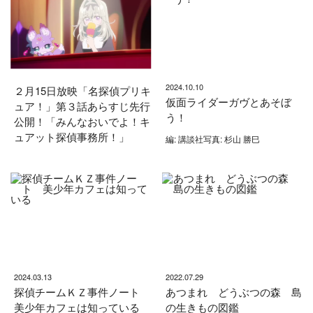
2024.10.10
２月15日放映「名探偵プリキ
仮面ライダーガヴとあそぼ
ュア！」第３話あらすじ先行
う！
公開！「みんなおいでよ！キ
ュアット探偵事務所！」
編: 講談社写真: 杉山 勝巳
2024.03.13
2022.07.29
探偵チームＫＺ事件ノート
あつまれ どうぶつの森 島
美少年カフェは知っている
の生きもの図鑑