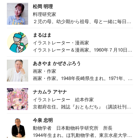
松岡 明理
料理研究家
２児の母。幼少期から祖母、母と一緒に毎日の
食事作り...
まるはま
イラストレーター・漫画家
イラストレーター＆漫画家。1960年７月10日生
ま...
あきやま かぜさぶろう
画家・作家
画家・作家。1948年長崎県生まれ。1971年、
二...
ナカムラ アヤナ
イラストレーター 絵本作家
京都府在住。雑誌『おともだち』（講談社刊）
で『おし...
今泉 忠明
動物学者 日本動物科学研究所 所長
1944年生まれ。ほ乳動物学者。東京水産大学卒