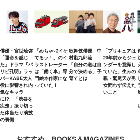
俳優・宮世琉弥
「めちゃ×2イケ
歌舞伎俳優 中
「プリキュアは
「運命を感じ
てるッ！」のイ
村勘九郎流
20年前からジェ
た」ドラマ『パ
ラストレーター
「自分の道は自
ンダーを意識し
リピ孔明』ラッ
は「働く車」専
分で決める」子
ていた」生みの
パーKABE太人
門絵本作家にな
育てとは
親・鷲尾天が男
役に影響され内
っていた！
女問わず伝えた
気なキャラ
いこと
に!? 「渋谷を
疾走」振り切っ
た体当たり演技
の裏側
おすすめ BOOKS＆MAGAZINES