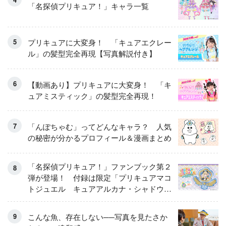
「名探偵プリキュア！」キャラ一覧
プリキュアに大変身！ 「キュアエクレー
ル」の髪型完全再現【写真解説付き】
【動画あり】プリキュアに大変身！ 「キ
ュアミスティック」の髪型完全再現！
「んぽちゃむ」ってどんなキャラ？ 人気
の秘密が分かるプロフィール＆漫画まとめ
「名探偵プリキュア！」ファンブック第２
弾が登場！ 付録は限定「プリキュアマコ
トジュエル キュアアルカナ・シャドウ
アイスver.」 キュアエクレールを大特
集！
こんな魚、存在しない──写真を見たさか