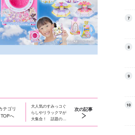
7
8
9
10
大人気のすみっコぐ
カテゴリ
次の記事
らしやリラックマが
TOPへ
大集合！ 話題の
「いしよわちゃん」
も入った豪華なサン