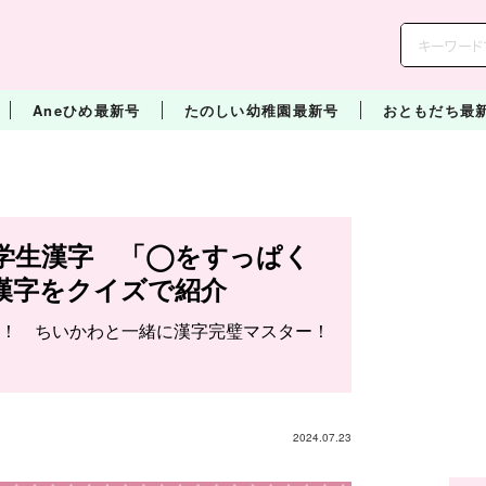
Aneひめ最新号
たのしい幼稚園最新号
おともだち最
学生漢字 「◯をすっぱく
漢字をクイズで紹介
！ ちいかわと一緒に漢字完璧マスター！
2024.07.23