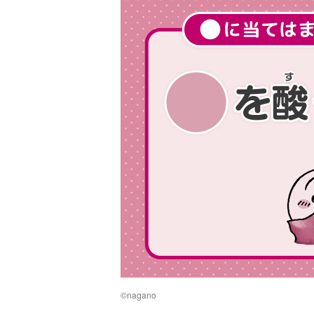
©︎nagano