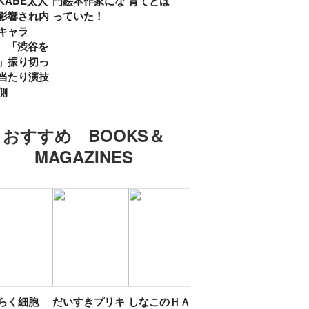
KABE太人
門絵本作家にな
育てとは
親・鷲尾天が男
したひ
影響され内
っていた！
女問わず伝えた
ラマ
キャラ
いこと
所』
? 「渋谷を
「お
」振り切っ
い」
当たり演技
側
おすすめ BOOKS＆
MAGAZINES
たらく細胞
だいすきプリキ
しなこのＨＡＰ
エスターバニー
ＴＯ