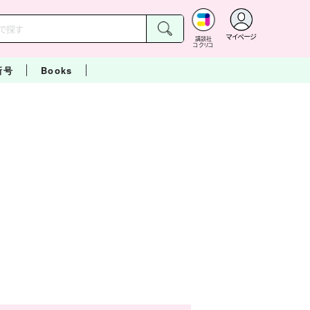
マイページ
講談社
コクリコ
新号
Books