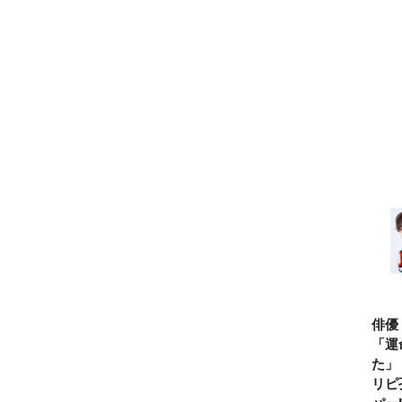
エックスシールブッ
クが登場
俳優
「運
た」
リピ