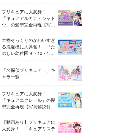
異変
プリキュアに大変身！
「キュアアルカナ・シャド
ウ」の髪型完全再現【写真
解説付き】
本物そっくりのかわいすぎ
る洗濯機に大興奮！ 『た
のしい幼稚園９・10・11
月号』だけのオリジナル付
録「プリキュア くるくる
「名探偵プリキュア！」キ
せんたくき」
ャラ一覧
プリキュアに大変身！
「キュアエクレール」の髪
型完全再現【写真解説付
き】
【動画あり】プリキュアに
大変身！ 「キュアミステ