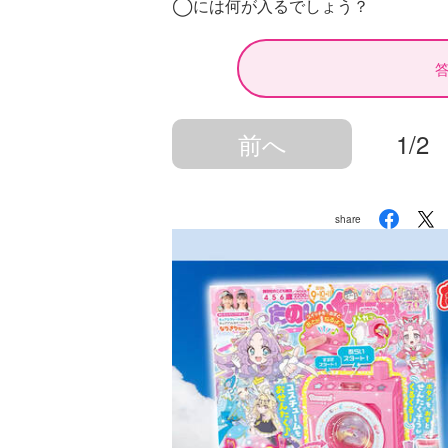
◯
には何が入るでしょう？
前へ
1/2
share