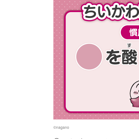
©︎nagano