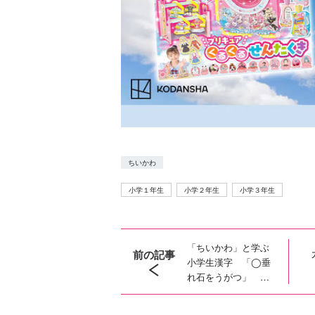
ちいかわ
小学１年生
小学２年生
小学３年生
「ちいかわ」と学ぶ
前の記事
小学生漢字 「◯垂
れ石をうがつ」 １
年生で使う漢字をク
イズで紹介