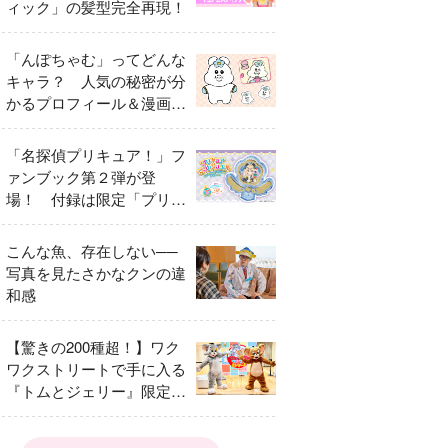
ィック」の髪型完全再現！
「んぽちゃむ」ってどんな
キャラ？ 人気の秘密が分
かるプロフィール＆漫画ま
とめ
「名探偵プリキュア！」フ
ァンブック第２弾が登
場！ 付録は限定「プリキ
ュアマコトジュエル キュ
アアルカナ・シャドウ ア
こんな魚、存在しない──
イスver.」 キュアエクレ
写真を見たさかなクンの違
ールを大特集！
和感
【驚きの200種超！】ワク
ワクストリートで手に入る
『トムとジェリー』限定グ
ッズ特集