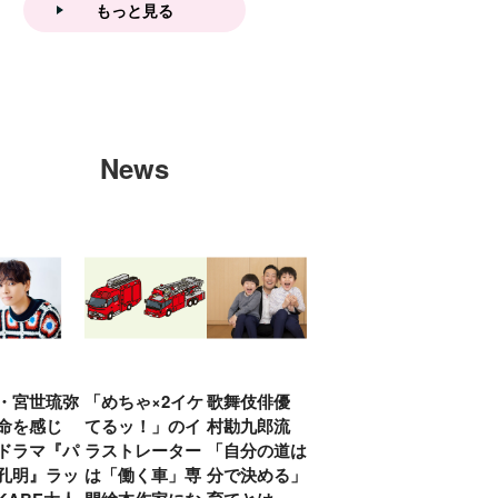
もっと見る
News
・宮世琉弥
「めちゃ×2イケ
歌舞伎俳優 中
「プリキュアは
俳優
命を感じ
てるッ！」のイ
村勘九郎流
20年前からジェ
汰「
ドラマ『パ
ラストレーター
「自分の道は自
ンダーを意識し
える
孔明』ラッ
は「働く車」専
分で決める」子
ていた」生みの
弟み