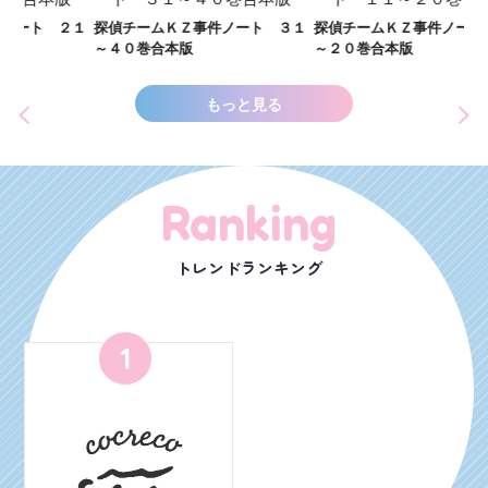
し
２１
探偵チームＫＺ事件ノート ３１
探偵チームＫＺ事件ノート １１
世
～４０巻合本版
～２０巻合本版
もっと見る
Ranking
トレンドランキング
1