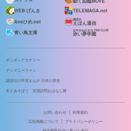
動く図鑑MOVE
WEB げんき
TELEMAGA.net
講談社
Aneひめ.net
えほん通信
はやみねかおる FAN CLUB
青い鳥文庫
赤い夢学園
ボンボンアカデミー
ディズニーファン
講談社の学習まんが 日本の歴史
本とあそぼう 全国訪問おはなし隊
お問い合わせ
利用規約
広告掲載について
プライバシーポリシー
特定商取引法に基づく表記