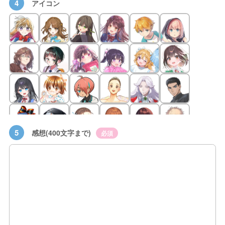
4
アイコン
5
感想(400文字まで)
必須