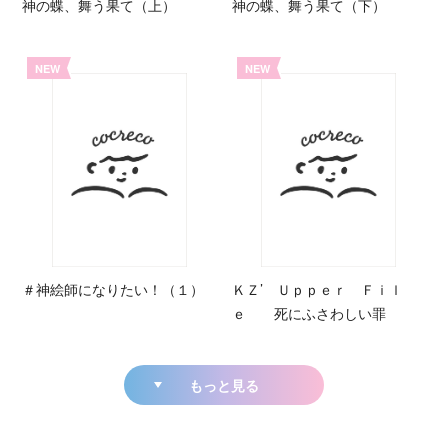
神の蝶、舞う果て（上）
神の蝶、舞う果て（下）
NEW
NEW
＃神絵師になりたい！（１）
ＫＺ’ Ｕｐｐｅｒ Ｆｉｌ
ｅ 死にふさわしい罪
もっと見る