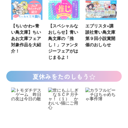
ウ
【ちいかわ×青
【スペシャルな
エブリスタ×講
【
い鳥文庫】ちい
おしらせ】青い
談社青い鳥文庫
女
あお文庫フェア
鳥文庫の「推
第９回小説賞開
る
対象作品を大紹
し！」ファンタ
催のおしらせ
ミ
介！
ジーフェアがは
じまるよ！
夏休みをたのしもう☆