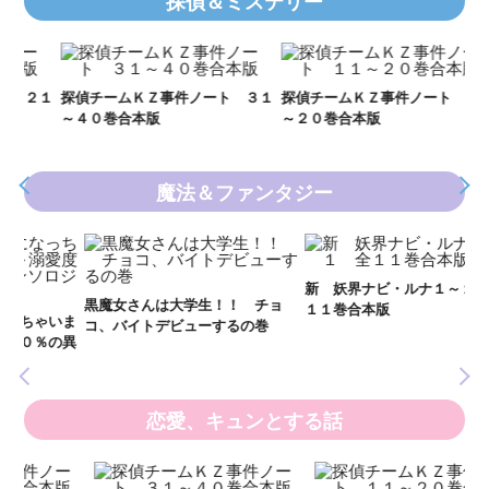
探偵＆ミステリー
Ｋ
数
２１
探偵チームＫＺ事件ノート ３１
探偵チームＫＺ事件ノート １１
～４０巻合本版
～２０巻合本版
魔法＆ファンタジー
妖
全
新 妖界ナビ・ルナ１～１１ 全
黒魔女さんは大学生！！ チョ
１１巻合本版
いま
コ、バイトデビューするの巻
の異
恋愛、キュンとする話
い