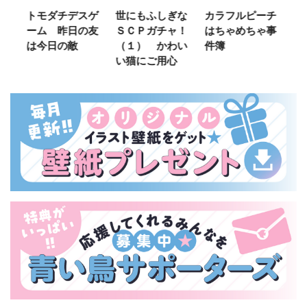
ご
トモダチデスゲ
世にもふしぎな
カラフルピーチ
長
ーム 昨日の友
ＳＣＰガチャ！
はちゃめちゃ事
部
は今日の敵
（１） かわい
件簿
い猫にご用心