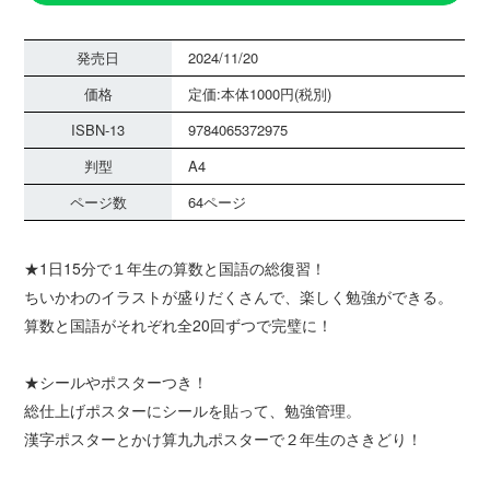
発売日
2024/11/20
価格
定価:本体1000円(税別)
ISBN-13
9784065372975
判型
A4
ページ数
64ページ
★1日15分で１年生の算数と国語の総復習！
ちいかわのイラストが盛りだくさんで、楽しく勉強ができる。
算数と国語がそれぞれ全20回ずつで完璧に！
★シールやポスターつき！
総仕上げポスターにシールを貼って、勉強管理。
漢字ポスターとかけ算九九ポスターで２年生のさきどり！