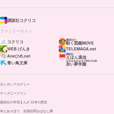
講談社コクリコ
ファミリーサイト
講談社の
コクリコ
動く図鑑MOVE
WEB げんき
TELEMAGA.net
講談社
Aneひめ.net
えほん通信
はやみねかおる FAN CLUB
青い鳥文庫
赤い夢学園
ボンボンアカデミー
ディズニーファン
講談社の学習まんが 日本の歴史
本とあそぼう 全国訪問おはなし隊