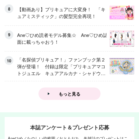
【動画あり】プリキュアに大変身！ 「キ
ュアミスティック」の髪型完全再現！
Ane♡ひめ読者モデル募集☆ Ane♡ひめ誌
面に載っちゃおう！
「名探偵プリキュア！」ファンブック第２
弾が登場！ 付録は限定「プリキュアマコ
トジュエル キュアアルカナ・シャドウ
アイスver.」 キュアエクレールを大特
集！
もっと見る
本誌アンケート＆プレゼント応募
Aneひめ／たのしい幼稚園／おともだち 各雑誌のプレゼントはこ