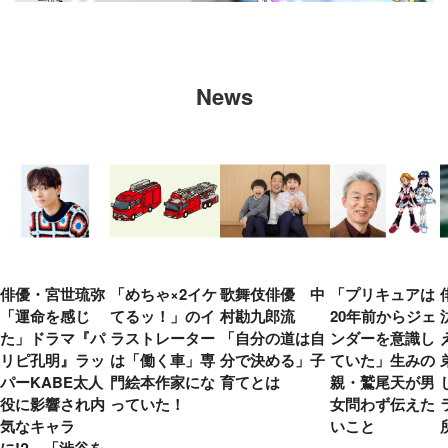
News
俳優・宮世琉弥
「めちゃ×2イケ
歌舞伎俳優 中
「プリキュアは
「運命を感じ
てるッ！」のイ
村勘九郎流
20年前からジェ
た」ドラマ『パ
ラストレーター
「自分の道は自
ンダーを意識し
リピ孔明』ラッ
は「働く車」専
分で決める」子
ていた」生みの
パーKABE太人
門絵本作家にな
育てとは
親・鷲尾天が男
役に影響され内
っていた！
女問わず伝えた
気なキャラ
いこと
に!? 「渋谷を