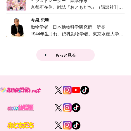
イラストレーター 絵本作家
京都府在住。雑誌『おともだち』（講談社刊）
で『おし...
今泉 忠明
動物学者 日本動物科学研究所 所長
1944年生まれ。ほ乳動物学者。東京水産大学卒
業後...
もっと見る