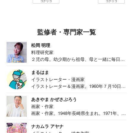
コクリコ
コクリコ
監修者・専門家一覧
松岡 明理
料理研究家
２児の母。幼少期から祖母、母と一緒に毎日の
食事作り...
まるはま
イラストレーター・漫画家
イラストレーター＆漫画家。1960年７月10日生
ま...
あきやま かぜさぶろう
画家・作家
画家・作家。1948年長崎県生まれ。1971年、
二...
ナカムラ アヤナ