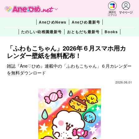
マイページ
講談社
コクリコ
AneひめNews
Aneひめ最新号
たのしい幼稚園最新号
おともだち最新号
Books
「ふわもこちゃん」2026年６月スマホ用カ
レンダー壁紙を無料配布！
雑誌『Ane♡ひめ』連載中の「ふわもこちゃん」６月カレンダー
を無料ダウンロード
2026.06.01