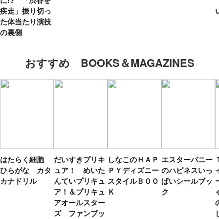
疾走」振り切っ
た体当たり演技
の裏側
おすすめ BOOKS＆MAGAZINES
はたらく細胞
だいすきプリキ
しなこのＨＡＰ
エスターバニー
ひらがな カタ
ュア！ めいた
ＰＹディズニー
のハピネスいっ
カナドリル
んていプリキュ
スタイルＢＯＯ
ぱいシールブッ
ア！＆プリキュ
Ｋ
ク
アオールスター
ズ ファンブッ