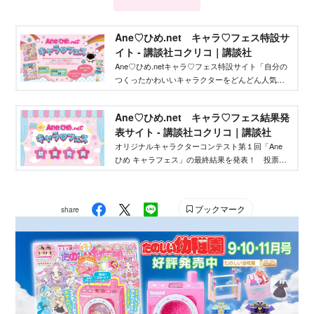
Ane♡ひめ.net キャラ♡フェス特設サ
イト - 講談社コクリコ｜講談社
Ane♡ひめ.netキャラ♡フェス特設サイト「自分の
つくったかわいいキャラクターをどんどん人気者
にしてバズらせたい」「自分のキャラクターの絵
本やグッズを作りたい」そんな、キャラクターを
Ane♡ひめ.net キャラ♡フェス結果発
作りたいクリエイターを応援するイベントです！
表サイト - 講談社コクリコ｜講談社
オリジナルキャラクターコンテスト第１回「Ane
ひめ キャラフェス」の最終結果を発表！ 投票結
果を踏まえ、講談社ウェブマガジン「Ane♡ひ
め.net」編集部が最終選考を行い、優秀作品を決定
しました。
ブックマーク
share