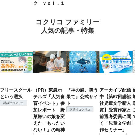
ク ｖｏｌ．１
コクリコ ファミリー
人気の記事・特集
フリースクール
（PR）東急ホ
『神の蝶、舞う
アーカイブ配信
という選択
テルズ「人気食
果て』公式サイ
中【第67回講談
育イベント」参
ト
社児童文学新人
講談社コクリコ
加レポート 野
賞】受賞作家と
講談社コクリコ
菜嫌いの娘を変
前選考委員に聞
えた「もったい
く「児童文学創
ない！」の精神
作セミナー」