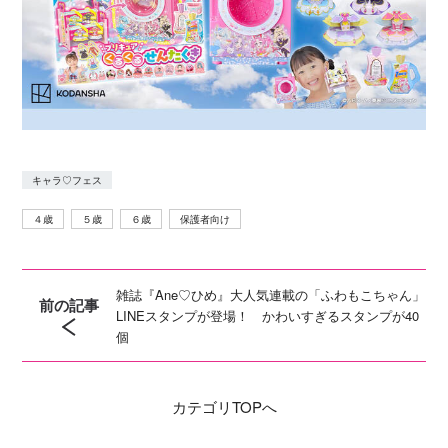
キャラ♡フェス
４歳
５歳
６歳
保護者向け
雑誌『Ane♡ひめ』大人気連載の「ふわもこちゃん」
前の記事
LINEスタンプが登場！ かわいすぎるスタンプが40
個
カテゴリ
TOPへ