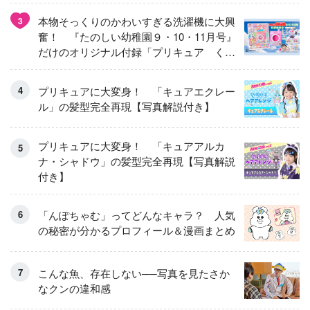
本物そっくりのかわいすぎる洗濯機に大興
3
奮！ 『たのしい幼稚園９・10・11月号』
だけのオリジナル付録「プリキュア くる
くるせんたくき」
プリキュアに大変身！ 「キュアエクレー
ル」の髪型完全再現【写真解説付き】
プリキュアに大変身！ 「キュアアルカ
ナ・シャドウ」の髪型完全再現【写真解説
付き】
「んぽちゃむ」ってどんなキャラ？ 人気
の秘密が分かるプロフィール＆漫画まとめ
こんな魚、存在しない──写真を見たさか
なクンの違和感