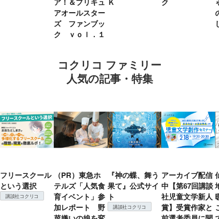
ア！＆プリキュ
Ｋ
ク
アオールスター
ズ ファンブッ
ク ｖｏｌ．１
コクリコ ファミリー
人気の記事・特集
フリースクール
（PR）東急ホ
『神の蝶、舞う
アーカイブ配信
という選択
テルズ「人気食
果て』公式サイ
中【第67回講談
育イベント」参
ト
社児童文学新人
講談社コクリコ
加レポート 野
賞】受賞作家と
講談社コクリコ
菜嫌いの娘を変
前選考委員に聞