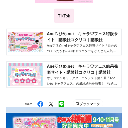
TikTok
Ane♡ひめ.net キャラ♡フェス特設サ
イト - 講談社コクリコ｜講談社
Ane♡ひめ.netキャラ♡フェス特設サイト「自分の
つくったかわいいキャラクターをどんどん人気者
にしてバズらせたい」「自分のキャラクターの絵
本やグッズを作りたい」そんな、キャラクターを
Ane♡ひめ.net キャラ♡フェス結果発
作りたいクリエイターを応援するイベントです！
表サイト - 講談社コクリコ｜講談社
オリジナルキャラクターコンテスト第１回「Ane
ひめ キャラフェス」の最終結果を発表！ 投票結
果を踏まえ、講談社ウェブマガジン「Ane♡ひ
め.net」編集部が最終選考を行い、優秀作品を決定
しました。
ブックマーク
share