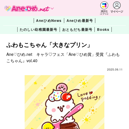
マイページ
講談社
コクリコ
AneひめNews
Aneひめ最新号
たのしい幼稚園最新号
おともだち最新号
Books
ふわもこちゃん「大きなプリン」
Ane♡ひめ.net キャラ♡フェス「Ane♡ひめ賞」受賞『ふわも
こちゃん』vol.40
2025.09.11