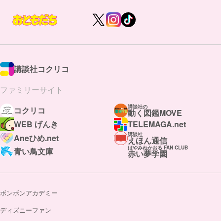
講談社コクリコ
ファミリーサイト
講談社の
コクリコ
動く図鑑MOVE
WEB げんき
TELEMAGA.net
講談社
Aneひめ.net
えほん通信
はやみねかおる FAN CLUB
青い鳥文庫
赤い夢学園
ボンボンアカデミー
ディズニーファン