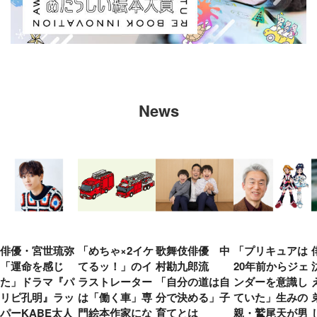
News
俳優・宮世琉弥
「めちゃ×2イケ
歌舞伎俳優 中
「プリキュアは
「運命を感じ
てるッ！」のイ
村勘九郎流
20年前からジェ
た」ドラマ『パ
ラストレーター
「自分の道は自
ンダーを意識し
リピ孔明』ラッ
は「働く車」専
分で決める」子
ていた」生みの
パーKABE太人
門絵本作家にな
育てとは
親・鷲尾天が男