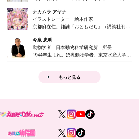
二...
ナカムラ アヤナ
イラストレーター 絵本作家
京都府在住。雑誌『おともだち』（講談社刊）
で『おし...
今泉 忠明
動物学者 日本動物科学研究所 所長
1944年生まれ。ほ乳動物学者。東京水産大学卒
業後...
もっと見る