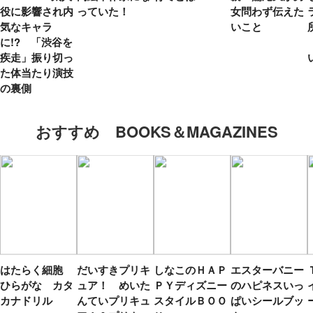
役に影響され内
っていた！
女問わず伝えた
気なキャラ
いこと
に!? 「渋谷を
疾走」振り切っ
た体当たり演技
の裏側
おすすめ BOOKS＆MAGAZINES
はたらく細胞
だいすきプリキ
しなこのＨＡＰ
エスターバニー
ひらがな カタ
ュア！ めいた
ＰＹディズニー
のハピネスいっ
カナドリル
んていプリキュ
スタイルＢＯＯ
ぱいシールブッ