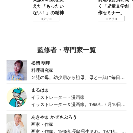
えた「もったい
く「児童文学創
ない！」の精神
作セミナー」
コクリコ
コクリコ
監修者・専門家一覧
松岡 明理
料理研究家
２児の母。幼少期から祖母、母と一緒に毎日の
食事作り...
まるはま
イラストレーター・漫画家
イラストレーター＆漫画家。1960年７月10日生
ま...
あきやま かぜさぶろう
画家・作家
画家・作家。1948年長崎県生まれ。1971年、