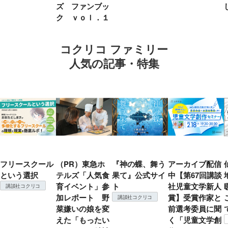
ズ ファンブッ
ク ｖｏｌ．１
コクリコ ファミリー
人気の記事・特集
フリースクール
（PR）東急ホ
『神の蝶、舞う
アーカイブ配信
という選択
テルズ「人気食
果て』公式サイ
中【第67回講談
育イベント」参
ト
社児童文学新人
講談社コクリコ
加レポート 野
賞】受賞作家と
講談社コクリコ
菜嫌いの娘を変
前選考委員に聞
えた「もったい
く「児童文学創