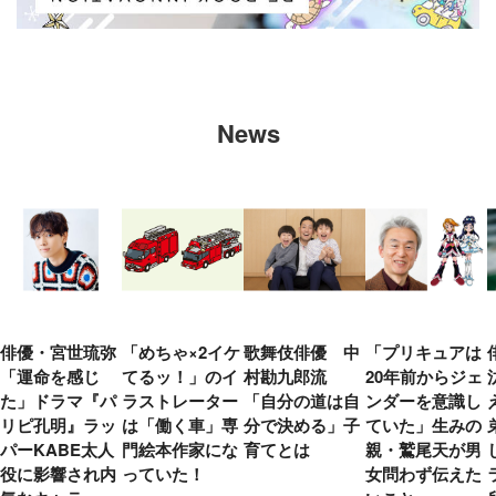
News
俳優・宮世琉弥
「めちゃ×2イケ
歌舞伎俳優 中
「プリキュアは
「運命を感じ
てるッ！」のイ
村勘九郎流
20年前からジェ
た」ドラマ『パ
ラストレーター
「自分の道は自
ンダーを意識し
リピ孔明』ラッ
は「働く車」専
分で決める」子
ていた」生みの
パーKABE太人
門絵本作家にな
育てとは
親・鷲尾天が男
役に影響され内
っていた！
女問わず伝えた