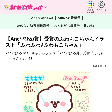
マイページ
講談社
コクリコ
AneひめNews
Aneひめ最新号
たのしい幼稚園最新号
おともだち最新号
Books
【Ane♡ひめ賞】受賞のふわもこちゃんイラ
スト「ふわふわ♪ふわもこちゃん」
Ane♡ひめ.net キャラ♡フェス「Ane♡ひめ賞」受賞『ふわも
こちゃん』vol.53
2025.12.12