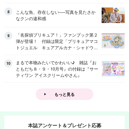
こんな魚、存在しない──写真を見たさか
なクンの違和感
「名探偵プリキュア！」ファンブック第２
弾が登場！ 付録は限定「プリキュアマコ
トジュエル キュアアルカナ・シャドウ
アイスver.」 キュアエクレールを大特
集！
まるで本物みたいでかわいい♪ 雑誌『お
ともだち８・９・10月号』の付録は『サー
ティワン アイスクリームやさん』
もっと見る
本誌アンケート＆プレゼント応募