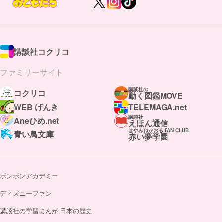
講談社コクリコ
ファミリーサイト
講談社の
コクリコ
動く図鑑MOVE
WEB げんき
TELEMAGA.net
講談社
Aneひめ.net
えほん通信
はやみねかおる FAN CLUB
青い鳥文庫
赤い夢学園
ボンボンアカデミー
ディズニーファン
講談社の学習まんが 日本の歴史