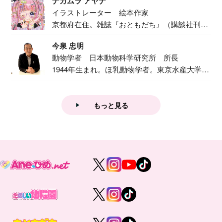
ナカムラ アヤナ
イラストレーター 絵本作家
京都府在住。雑誌『おともだち』（講談社刊）
で『おし...
今泉 忠明
動物学者 日本動物科学研究所 所長
1944年生まれ。ほ乳動物学者。東京水産大学卒
業後...
もっと見る