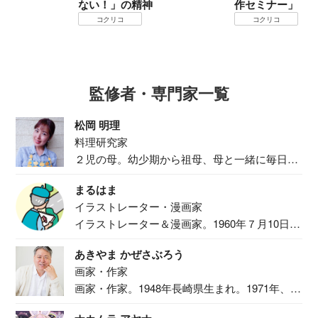
ない！」の精神
作セミナー」
コクリコ
コクリコ
監修者・専門家一覧
松岡 明理
料理研究家
２児の母。幼少期から祖母、母と一緒に毎日の
食事作り...
まるはま
イラストレーター・漫画家
イラストレーター＆漫画家。1960年７月10日生
ま...
あきやま かぜさぶろう
画家・作家
画家・作家。1948年長崎県生まれ。1971年、
二...