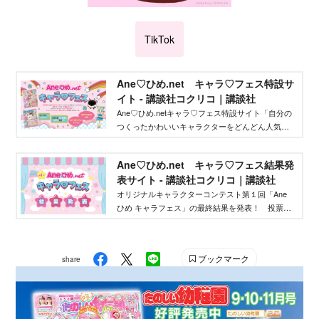
TikTok
Ane♡ひめ.net キャラ♡フェス特設サ
イト - 講談社コクリコ｜講談社
Ane♡ひめ.netキャラ♡フェス特設サイト「自分の
つくったかわいいキャラクターをどんどん人気者
にしてバズらせたい」「自分のキャラクターの絵
本やグッズを作りたい」そんな、キャラクターを
Ane♡ひめ.net キャラ♡フェス結果発
作りたいクリエイターを応援するイベントです！
表サイト - 講談社コクリコ｜講談社
オリジナルキャラクターコンテスト第１回「Ane
ひめ キャラフェス」の最終結果を発表！ 投票結
果を踏まえ、講談社ウェブマガジン「Ane♡ひ
め.net」編集部が最終選考を行い、優秀作品を決定
しました。
ブックマーク
share