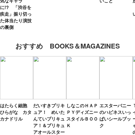
気なキャラ
いこと
に!? 「渋谷を
疾走」振り切っ
た体当たり演技
の裏側
おすすめ BOOKS＆MAGAZINES
はたらく細胞
だいすきプリキ
しなこのＨＡＰ
エスターバニー
ひらがな カタ
ュア！ めいた
ＰＹディズニー
のハピネスいっ
カナドリル
んていプリキュ
スタイルＢＯＯ
ぱいシールブッ
ア！＆プリキュ
Ｋ
ク
アオールスター