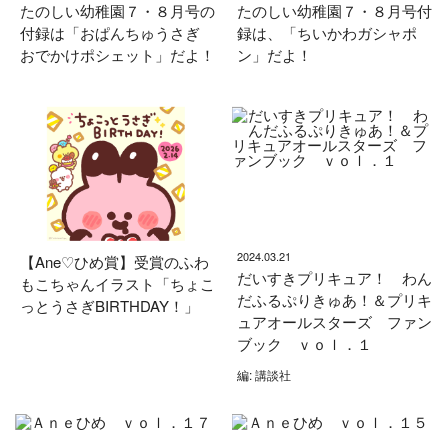
たのしい幼稚園７・８月号の
たのしい幼稚園７・８月号付
付録は「おぱんちゅうさぎ
録は、「ちいかわガシャポ
おでかけポシェット」だよ！
ン」だよ！
2024.03.21
【Ane♡ひめ賞】受賞のふわ
だいすきプリキュア！ わん
もこちゃんイラスト「ちょこ
だふるぷりきゅあ！＆プリキ
っとうさぎBIRTHDAY！」
ュアオールスターズ ファン
ブック ｖｏｌ．１
編: 講談社