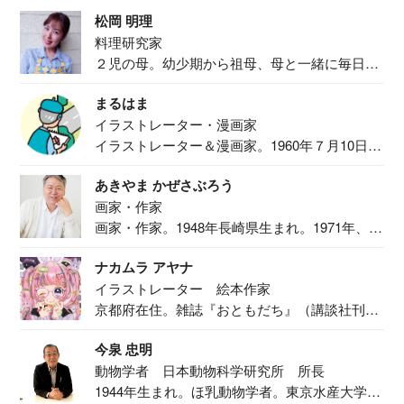
松岡 明理
料理研究家
２児の母。幼少期から祖母、母と一緒に毎日の
食事作り...
まるはま
イラストレーター・漫画家
イラストレーター＆漫画家。1960年７月10日生
ま...
あきやま かぜさぶろう
画家・作家
画家・作家。1948年長崎県生まれ。1971年、
二...
ナカムラ アヤナ
イラストレーター 絵本作家
京都府在住。雑誌『おともだち』（講談社刊）
で『おし...
今泉 忠明
動物学者 日本動物科学研究所 所長
1944年生まれ。ほ乳動物学者。東京水産大学卒