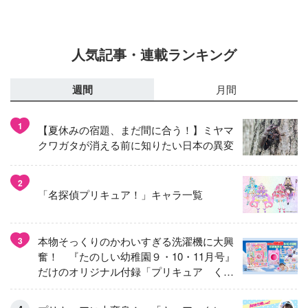
人気記事・連載ランキング
週間
月間
1
【夏休みの宿題、まだ間に合う！】ミヤマ
クワガタが消える前に知りたい日本の異変
2
「名探偵プリキュア！」キャラ一覧
本物そっくりのかわいすぎる洗濯機に大興
3
奮！ 『たのしい幼稚園９・10・11月号』
だけのオリジナル付録「プリキュア くる
くるせんたくき」