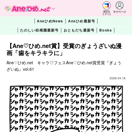
マイページ
講談社
コクリコ
AneひめNews
Aneひめ最新号
たのしい幼稚園最新号
おともだち最新号
Books
【Ane♡ひめ.net賞】受賞のぎょうざいぬ漫
画「歯をキラキラに」
Ane♡ひめ.net キャラ♡フェスAne♡ひめ.net賞受賞『ぎょう
ざいぬ』vol.61
2026.04.18