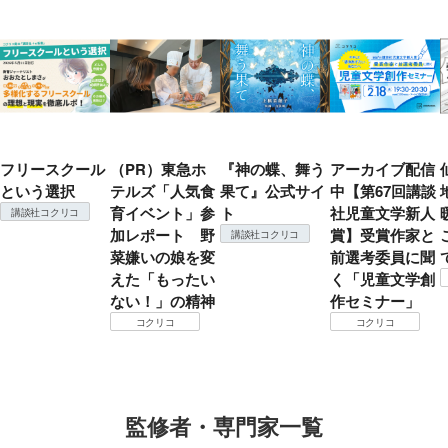
フリースクール
（PR）東急ホ
『神の蝶、舞う
アーカイブ配信
という選択
テルズ「人気食
果て』公式サイ
中【第67回講談
育イベント」参
ト
社児童文学新人
講談社コクリコ
加レポート 野
賞】受賞作家と
講談社コクリコ
菜嫌いの娘を変
前選考委員に聞
えた「もったい
く「児童文学創
ない！」の精神
作セミナー」
コクリコ
コクリコ
監修者・専門家一覧