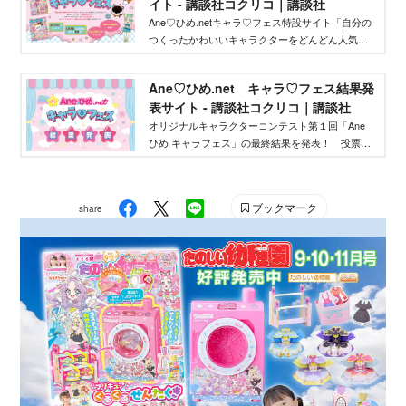
イト - 講談社コクリコ｜講談社
Ane♡ひめ.netキャラ♡フェス特設サイト「自分の
つくったかわいいキャラクターをどんどん人気者
にしてバズらせたい」「自分のキャラクターの絵
本やグッズを作りたい」そんな、キャラクターを
Ane♡ひめ.net キャラ♡フェス結果発
作りたいクリエイターを応援するイベントです！
表サイト - 講談社コクリコ｜講談社
オリジナルキャラクターコンテスト第１回「Ane
ひめ キャラフェス」の最終結果を発表！ 投票結
果を踏まえ、講談社ウェブマガジン「Ane♡ひ
め.net」編集部が最終選考を行い、優秀作品を決定
しました。
ブックマーク
share