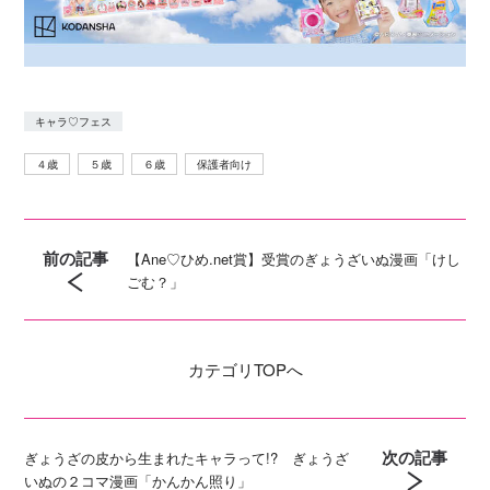
キャラ♡フェス
４歳
５歳
６歳
保護者向け
前の記事
【Ane♡ひめ.net賞】受賞のぎょうざいぬ漫画「けし
ごむ？」
カテゴリ
TOPへ
次の記事
ぎょうざの皮から生まれたキャラって!? ぎょうざ
いぬの２コマ漫画「かんかん照り」