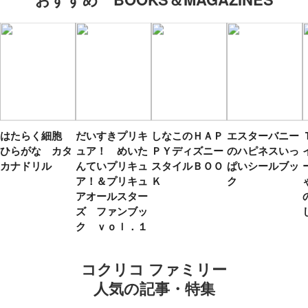
はたらく細胞
だいすきプリキ
しなこのＨＡＰ
エスターバニー
ひらがな カタ
ュア！ めいた
ＰＹディズニー
のハピネスいっ
カナドリル
んていプリキュ
スタイルＢＯＯ
ぱいシールブッ
ア！＆プリキュ
Ｋ
ク
アオールスター
ズ ファンブッ
ク ｖｏｌ．１
コクリコ ファミリー
人気の記事・特集