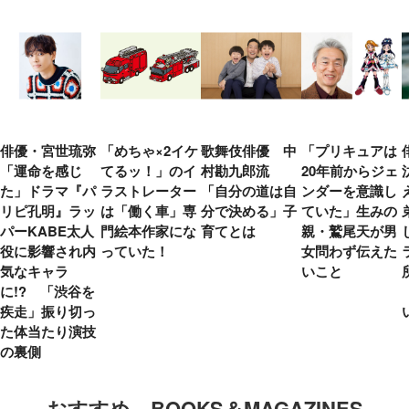
俳優・宮世琉弥
「めちゃ×2イケ
歌舞伎俳優 中
「プリキュアは
「運命を感じ
てるッ！」のイ
村勘九郎流
20年前からジェ
た」ドラマ『パ
ラストレーター
「自分の道は自
ンダーを意識し
リピ孔明』ラッ
は「働く車」専
分で決める」子
ていた」生みの
パーKABE太人
門絵本作家にな
育てとは
親・鷲尾天が男
役に影響され内
っていた！
女問わず伝えた
気なキャラ
いこと
に!? 「渋谷を
疾走」振り切っ
た体当たり演技
の裏側
おすすめ BOOKS＆MAGAZINES