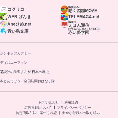
講談社の
コクリコ
動く図鑑MOVE
WEB げんき
TELEMAGA.net
講談社
Aneひめ.net
えほん通信
はやみねかおる FAN CLUB
青い鳥文庫
赤い夢学園
ボンボンアカデミー
ディズニーファン
講談社の学習まんが 日本の歴史
本とあそぼう 全国訪問おはなし隊
お問い合わせ
利用規約
広告掲載について
プライバシーポリシー
特定商取引法に基づく表記
安全な付録への取り組み