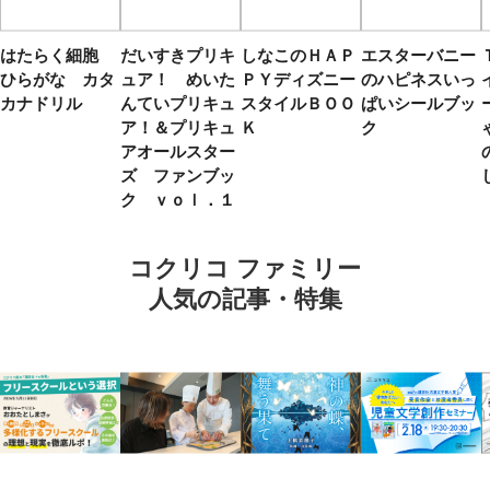
はたらく細胞
だいすきプリキ
しなこのＨＡＰ
エスターバニー
ひらがな カタ
ュア！ めいた
ＰＹディズニー
のハピネスいっ
カナドリル
んていプリキュ
スタイルＢＯＯ
ぱいシールブッ
ア！＆プリキュ
Ｋ
ク
アオールスター
ズ ファンブッ
ク ｖｏｌ．１
コクリコ ファミリー
人気の記事・特集