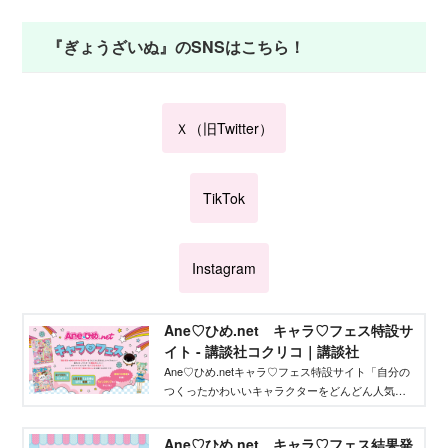
『ぎょうざいぬ』のSNSはこちら！
Ｘ（旧Twitter）
TikTok
Instagram
Ane♡ひめ.net キャラ♡フェス特設サ
イト - 講談社コクリコ｜講談社
Ane♡ひめ.netキャラ♡フェス特設サイト「自分の
つくったかわいいキャラクターをどんどん人気者
にしてバズらせたい」「自分のキャラクターの絵
本やグッズを作りたい」そんな、キャラクターを
Ane♡ひめ.net キャラ♡フェス結果発
作りたいクリエイターを応援するイベントです！