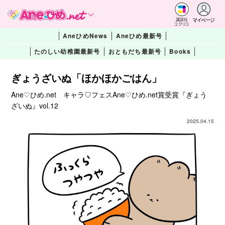
マイページ
講談社
コクリコ
AneひめNews
Aneひめ最新号
たのしい幼稚園最新号
おともだち最新号
Books
ぎょうざいぬ「ほかほかごはん」
Ane♡ひめ.net キャラ♡フェスAne♡ひめ.net賞受賞『ぎょう
ざいぬ』vol.12
2025.04.15