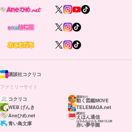
講談社コクリコ
ファミリーサイト
講談社の
コクリコ
動く図鑑MOVE
WEB げんき
TELEMAGA.net
講談社
Aneひめ.net
えほん通信
はやみねかおる FAN CLUB
青い鳥文庫
赤い夢学園