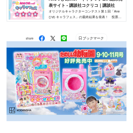
表サイト - 講談社コクリコ｜講談社
オリジナルキャラクターコンテスト第１回「Ane
ひめ キャラフェス」の最終結果を発表！ 投票結
果を踏まえ、講談社ウェブマガジン「Ane♡ひ
め.net」編集部が最終選考を行い、優秀作品を決定
しました。
ブックマーク
share