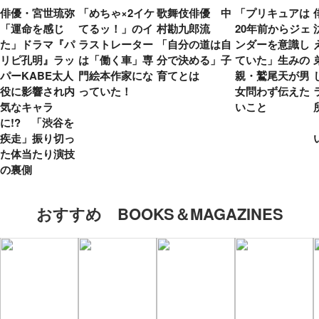
俳優・宮世琉弥
「めちゃ×2イケ
歌舞伎俳優 中
「プリキュアは
「運命を感じ
てるッ！」のイ
村勘九郎流
20年前からジェ
た」ドラマ『パ
ラストレーター
「自分の道は自
ンダーを意識し
リピ孔明』ラッ
は「働く車」専
分で決める」子
ていた」生みの
パーKABE太人
門絵本作家にな
育てとは
親・鷲尾天が男
役に影響され内
っていた！
女問わず伝えた
気なキャラ
いこと
に!? 「渋谷を
疾走」振り切っ
た体当たり演技
の裏側
おすすめ BOOKS＆MAGAZINES