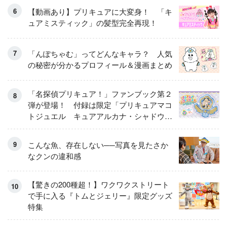
【動画あり】プリキュアに大変身！ 「キ
ュアミスティック」の髪型完全再現！
「んぽちゃむ」ってどんなキャラ？ 人気
の秘密が分かるプロフィール＆漫画まとめ
「名探偵プリキュア！」ファンブック第２
弾が登場！ 付録は限定「プリキュアマコ
トジュエル キュアアルカナ・シャドウ
アイスver.」 キュアエクレールを大特
集！
こんな魚、存在しない──写真を見たさか
なクンの違和感
【驚きの200種超！】ワクワクストリート
で手に入る『トムとジェリー』限定グッズ
特集