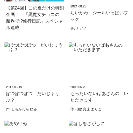
2021.08.23
【第24回】この夏だけの特別
ちいかわ シールいっぱいブ
企画！ 「黒魔女チョコの
ック
魔界で!?修行日記」スペシャ
ル連載
著: ナガノ
2017.06.15
2009.06.26
ぽつぽつぽつ だいじょう
もったいないばあさんの い
ぶ？
ただきます
作: しもかわら ゆみ
作・絵: 真珠 まりこ