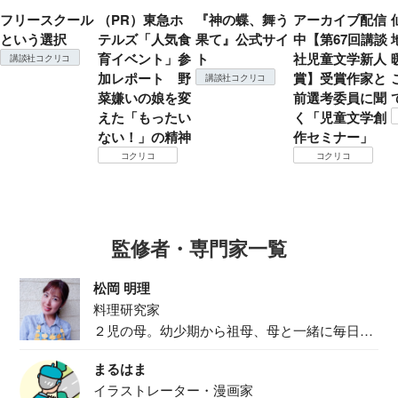
フリースクール
（PR）東急ホ
『神の蝶、舞う
アーカイブ配信
という選択
テルズ「人気食
果て』公式サイ
中【第67回講談
育イベント」参
ト
社児童文学新人
講談社コクリコ
加レポート 野
賞】受賞作家と
講談社コクリコ
菜嫌いの娘を変
前選考委員に聞
えた「もったい
く「児童文学創
ない！」の精神
作セミナー」
コクリコ
コクリコ
監修者・専門家一覧
松岡 明理
料理研究家
２児の母。幼少期から祖母、母と一緒に毎日の
食事作り...
まるはま
イラストレーター・漫画家