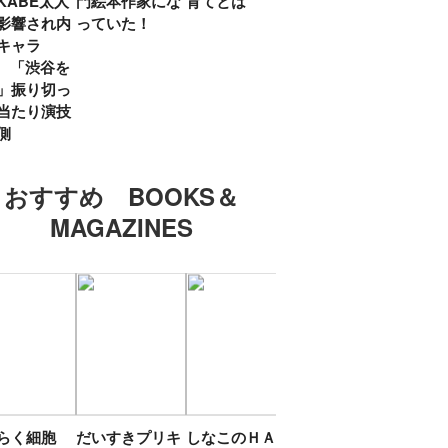
KABE太人
門絵本作家にな
育てとは
親・鷲尾天が男
したひ
影響され内
っていた！
女問わず伝えた
ラマ
キャラ
いこと
所』
? 「渋谷を
「お
」振り切っ
い」
当たり演技
側
おすすめ BOOKS＆
MAGAZINES
たらく細胞
だいすきプリキ
しなこのＨＡＰ
エスターバニー
ＴＯ