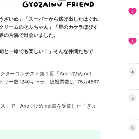
2
うざいぬ」「スーパーから逃げ出したはぐれ
クリームのそふちゃん」「星のカケラほぴす
界の片隅で出会いました。
3
間と一緒でも楽しい！」そんな仲間たちで
4
クターコンテスト第１回「Ane♡ひめ.net
ー数1240キャラ、総投票数は175万4567
5
ェス」で、Ane♡ひめ.net賞を受賞した『ぎょ
6
！