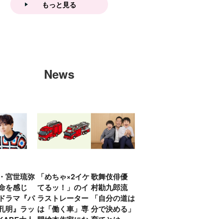
もっと見る
News
・宮世琉弥
「めちゃ×2イケ
歌舞伎俳優 中
「プリキュアは
俳優
命を感じ
てるッ！」のイ
村勘九郎流
20年前からジェ
汰「
ドラマ『パ
ラストレーター
「自分の道は自
ンダーを意識し
える
孔明』ラッ
は「働く車」専
分で決める」子
ていた」生みの
弟み