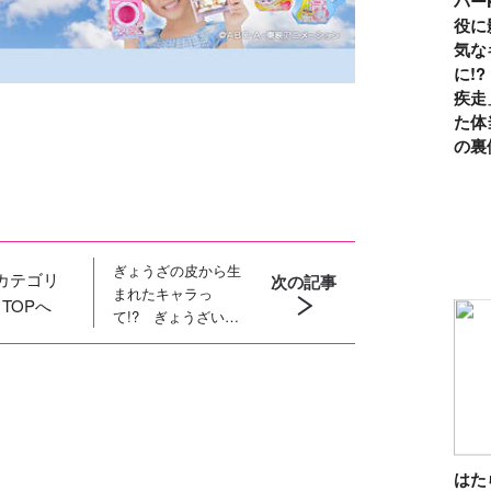
パー
役に
気な
に!
疾走
た体
の裏
ぎょうざの皮から生
カテゴリ
次の記事
まれたキャラっ
TOPへ
て!? ぎょうざいぬ
の２コマ漫画「かん
かん照り」
は