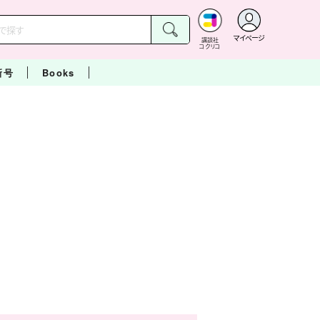
マイページ
講談社
コクリコ
新号
Books