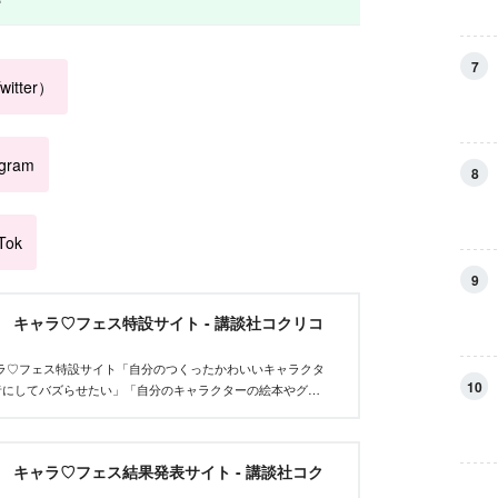
7
itter）
agram
8
Tok
9
et キャラ♡フェス特設サイト - 講談社コクリコ
tキャラ♡フェス特設サイト「自分のつくったかわいいキャラクタ
10
者にしてバズらせたい」「自分のキャラクターの絵本やグッ
んな、キャラクターを作りたいクリエイターを応援するイベ
et キャラ♡フェス結果発表サイト - 講談社コク