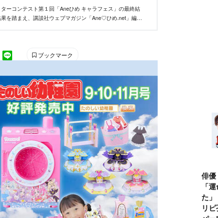
ターコンテスト第１回「Aneひめ キャラフェス」の最終結
果を踏まえ、講談社ウェブマガジン「Ane♡ひめ.net」編集
い、優秀作品を決定しました。
ブックマーク
俳優
「運
た」
リピ