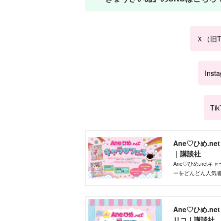
Ｘ（旧Tw
Inst
Tik
Ane♡ひめ.n
｜講談社
Ane♡ひめ.ne
ーをどんどん人気
ズを作りたい」そ
ントです！
Ane♡ひめ.n
リコ｜講談社