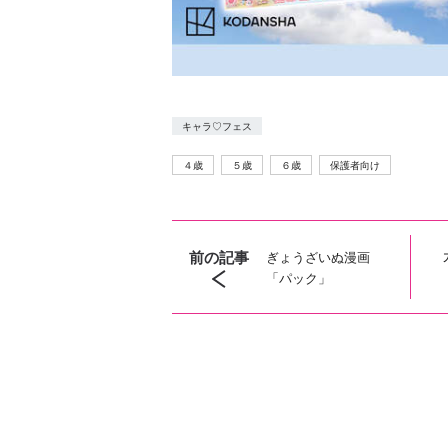
キャラ♡フェス
４歳
５歳
６歳
保護者向け
前の記事
ぎょうざいぬ漫画
「パック」