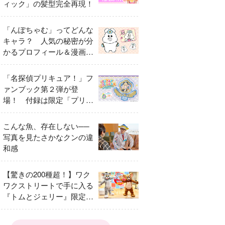
ィック」の髪型完全再現！
「んぽちゃむ」ってどんな
キャラ？ 人気の秘密が分
かるプロフィール＆漫画ま
とめ
「名探偵プリキュア！」フ
ァンブック第２弾が登
場！ 付録は限定「プリキ
ュアマコトジュエル キュ
アアルカナ・シャドウ ア
こんな魚、存在しない──
イスver.」 キュアエクレ
写真を見たさかなクンの違
ールを大特集！
和感
【驚きの200種超！】ワク
ワクストリートで手に入る
『トムとジェリー』限定グ
ッズ特集