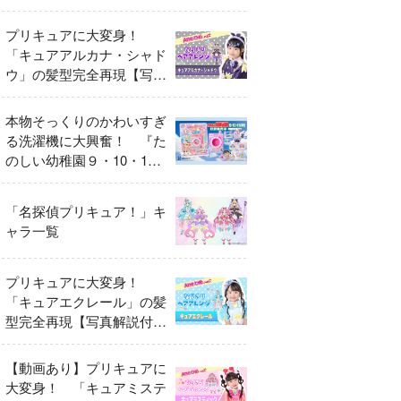
異変
プリキュアに大変身！
「キュアアルカナ・シャド
ウ」の髪型完全再現【写真
解説付き】
本物そっくりのかわいすぎ
る洗濯機に大興奮！ 『た
のしい幼稚園９・10・11
月号』だけのオリジナル付
録「プリキュア くるくる
「名探偵プリキュア！」キ
せんたくき」
ャラ一覧
プリキュアに大変身！
「キュアエクレール」の髪
型完全再現【写真解説付
き】
【動画あり】プリキュアに
大変身！ 「キュアミステ