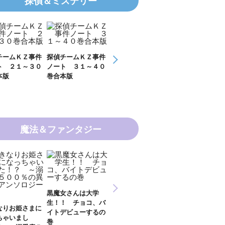
探偵＆ミステリー
チームＫＺ事件
探偵チームＫＺ事件
ＫＺ’ Ｕｐｐｅｒ
ＫＺ’ Ｕｐｐ
ト ３１～４０
ノート １１～２０
Ｆｉｌｅ 数学者
Ｆｉｌｅ 密
本版
巻合本版
の夏
開ける手
魔法＆ファンタジー
新 妖界ナビ・ルナ
女さんは大学
妖界ナビ・ルナ１～
妖界ナビ・ルナ
１～１１ 全１１巻
！ チョコ、バ
９＋番外編 全１０
外編 猫神様の
合本版
デビューするの
巻合本版
【電子オリジナ