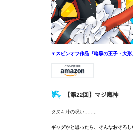
▼スピンオフ作品『暗黒の王子・大形
【第22回】マジ魔神
×青
【スペシャルな
エブリスタ×講
【速報】『黒魔
ちい
おしらせ】青い
談社青い鳥文庫
女さんが通
タヌキ汁の呪い……。
ェア
鳥文庫の「推
第９回小説賞開
る‼』ついにコ
大紹
し！」ファンタ
催のおしらせ
ミカライズ！
ジーフェアがは
ギャグかと思ったら、そんなおそろし
じまるよ！