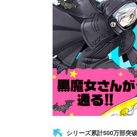
探偵チームＫＺ
ノート つぶや
霊は知っている
黒魔女さんは白
さん！？ ６年
シリーズ累計500万部突
組 黒魔女さん