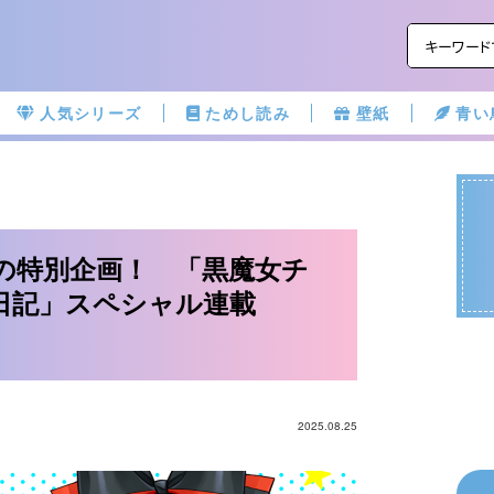
人気シリーズ
ためし読み
壁紙
青い
けの特別企画！ 「黒魔女チ
日記」スペシャル連載
2025.08.25