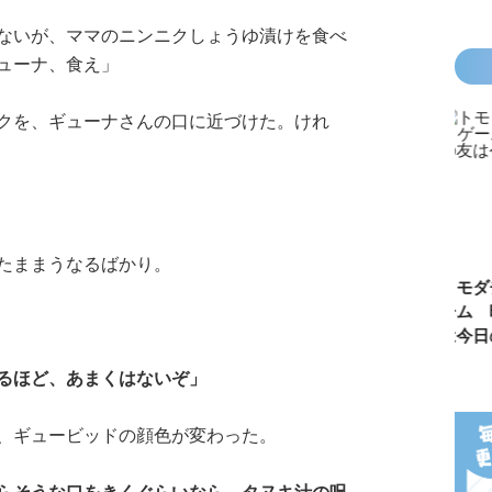
ないが、ママのニンニクしょうゆ漬けを食べ
ューナ、食え」
クを、ギューナさんの口に近づけた。けれ
たままうなるばかり。
カラフルピーチ
長浜高校水族館
悪役なんて、ご
トモダチ
はちゃめちゃ事
部！
めんです！
ーム 昨
件簿
（１）
は今日の
るほど、あまくはないぞ」
、ギュービッドの顔色が変わった。
らそうな口をきくぐらいなら、タヌキ汁の呪