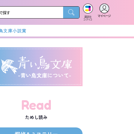
マイページ
講談社
コクリコ
鳥文庫小説賞
-青い鳥文庫について-
Read
ためし読み