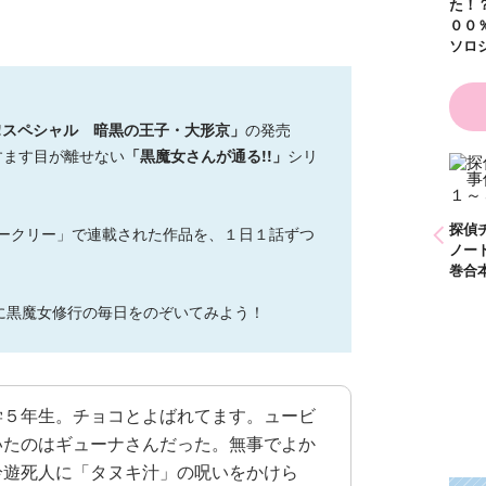
た！？ ～溺愛度５
００％の異世界アン
ソロジー～
!スペシャル 暗黒の王子・大形京」
の発売
すます目が離せない
「黒魔女さんが通る!!」
シリ
かわいく（なく）て
ごめん お悩み相談
ＢＯＯＫ
探偵チームＫＺ事件
探偵チームＫＺ事件
探偵
イークリー」で連載された作品を、１日１話ずつ
ノート １～１０巻
ノート ２１～３０
ノー
合本版
巻合本版
巻合
に黒魔女修行の毎日をのぞいてみよう！
学５年生。チョコとよばれてます。ュービ
いたのはギューナさんだった。無事でよか
吟遊死人に「タヌキ汁」の呪いをかけら