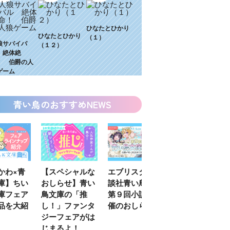
ひなたとひかり
ひなたとひかり
（１）
狼サバイバ
（１２）
 絶体絶
！ 伯爵の人
ゲーム
青い鳥のおすすめNEWS
わ×青
【スペシャルな
エブリスタ×講
【速報】『黒魔
】ちい
おしらせ】青い
談社青い鳥文庫
女さんが通
フェア
鳥文庫の「推
第９回小説賞開
る‼』ついにコ
を大紹
し！」ファンタ
催のおしらせ
ミカライズ！
ジーフェアがは
じまるよ！