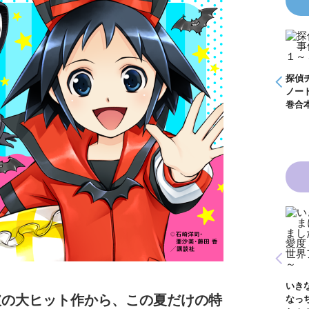
怪盗クイーンはサー
探偵チームＫＺ事件
探偵チームＫＺ事件
探偵
事件
カスがお好き ゲー
ノート １～１０巻
ノート ２１～３０
ノー
く死
ムブック
合本版
巻合本版
巻合
青い鳥文庫版 獣の
黒魔女さんと恋の魔
黒魔
奏者１～８ 全８巻
魔女
法 ６年１組 黒魔
生！
合本版
いきなりお姫さまに
１
女さんが通る！！
イト
破の大ヒット作から、この夏だけの特
なっちゃいまし
が通
（１７）
巻