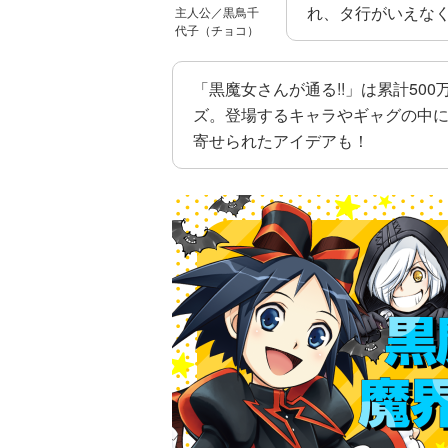
れ、タ行がいえな
主人公／黒鳥千
代子（チョコ）
「黒魔女さんが通る!!」は累計50
ズ。登場するキャラやギャグの中
寄せられたアイデアも！