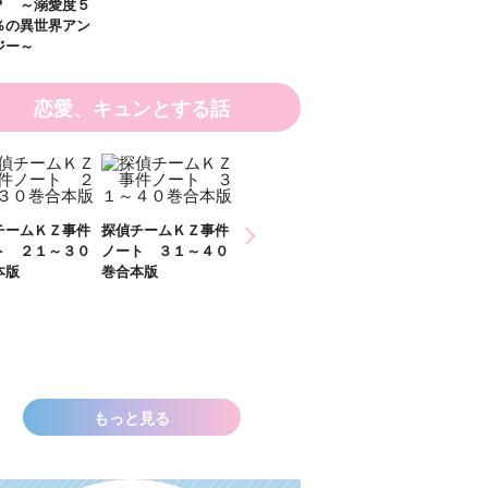
恋愛、キュンとする話
ひなたとひかり
チームＫＺ事件
探偵チームＫＺ事件
２）
ト ３１～４０
ノート １１～２０
本版
巻合本版
いきなりお姫さまに
なっちゃいまし
た！？ ～溺愛度５
００％の異世界アン
ソロジー～
もっと見る