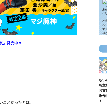
人
ル
命
狼
京』発売中▼
KZ高校生編、つ
ゴールデンウィ
今月の壁紙ダウ
【ちいか
いに始動！ 限
ークにいっき読
ンロード
い鳥文庫
定特典＆ヒミツ
み！ 青い鳥文
あお文庫
の参加企画も!?
庫の名作「電子
対象作品
合本版」おすす
介！
いことだったとは。
め