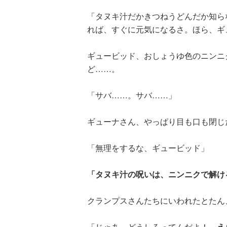
「タヌキ汁だかきつねうどんだか知ら
れば、すぐに元気になるさ。ほら、ギ
ギュービッド、おしょうゆ色のニンニ
ど……。
「サバ……。サバ……」
ギューナさん、やっぱり目も口も閉じ
族館
悪役なんて、ご
トモダチデスゲ
世にもふしぎな
めんです！
ーム 昨日の友
ＳＣＰガチャ！
「無理をするな、ギュービッド」
（１）
は今日の敵
（１） かわい
い猫にご用心
「タヌキ汁の呪いは、ニンニクで解け
クランプスさんたちにいわれたとたん
「じゃあ、どうしろってんだよ！
え