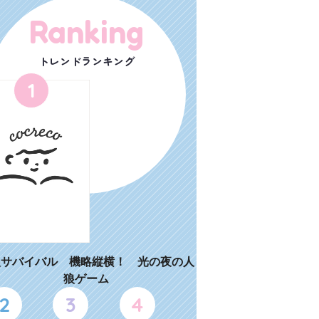
Ranking
トレンドランキング
1
狼サバイバル 機略縦横！ 光の夜の人
狼ゲーム
2
3
4