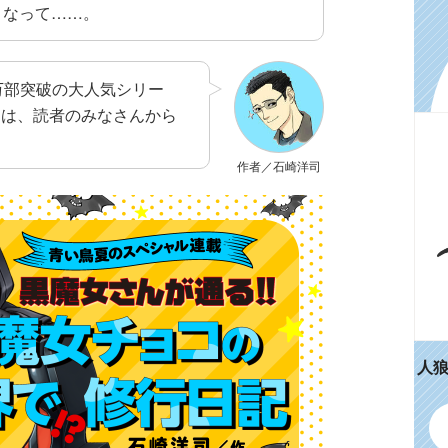
くなって……。
0万部突破の大人気シリー
には、読者のみなさんから
作者／石崎洋司
人