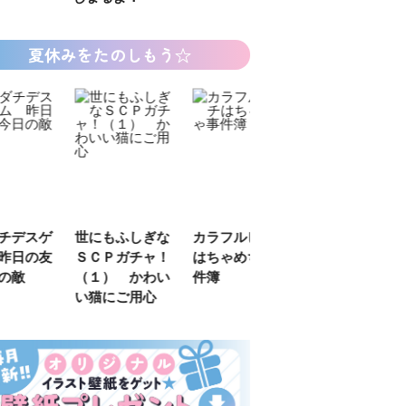
夏休みをたのしもう☆
デスゲ
世にもふしぎな
カラフルピーチ
長浜高校水族館
日の友
ＳＣＰガチャ！
はちゃめちゃ事
部！
敵
（１） かわい
件簿
い猫にご用心