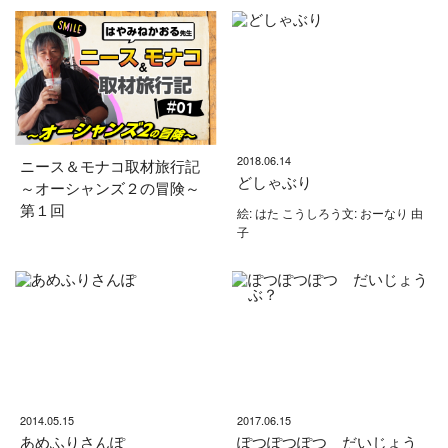
2018.06.14
ニース＆モナコ取材旅行記
どしゃぶり
～オーシャンズ２の冒険～
第１回
絵: はた こうしろう文: おーなり 由
子
2014.05.15
2017.06.15
あめふりさんぽ
ぽつぽつぽつ だいじょう