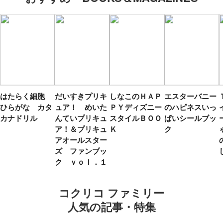
はたらく細胞
だいすきプリキ
しなこのＨＡＰ
エスターバニー
ひらがな カタ
ュア！ めいた
ＰＹディズニー
のハピネスいっ
カナドリル
んていプリキュ
スタイルＢＯＯ
ぱいシールブッ
ア！＆プリキュ
Ｋ
ク
アオールスター
ズ ファンブッ
ク ｖｏｌ．１
コクリコ ファミリー
人気の記事・特集