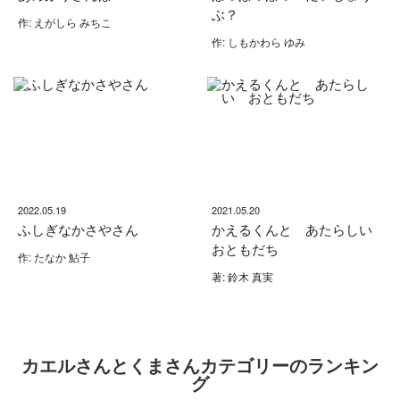
ぶ？
作: えがしら みちこ
作: しもかわら ゆみ
2022.05.19
2021.05.20
ふしぎなかさやさん
かえるくんと あたらしい
おともだち
作: たなか 鮎子
著: 鈴木 真実
カエルさんとくまさんカテゴリーのランキン
グ