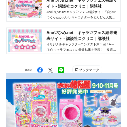
イト - 講談社コクリコ｜講談社
Ane♡ひめ.netキャラ♡フェス特設サイト「自分の
つくったかわいいキャラクターをどんどん人気者
にしてバズらせたい」「自分のキャラクターの絵
本やグッズを作りたい」そんな、キャラクターを
Ane♡ひめ.net キャラ♡フェス結果発
作りたいクリエイターを応援するイベントです！
表サイト - 講談社コクリコ｜講談社
オリジナルキャラクターコンテスト第１回「Ane
ひめ キャラフェス」の最終結果を発表！ 投票結
果を踏まえ、講談社ウェブマガジン「Ane♡ひ
め.net」編集部が最終選考を行い、優秀作品を決定
しました。
ブックマーク
share