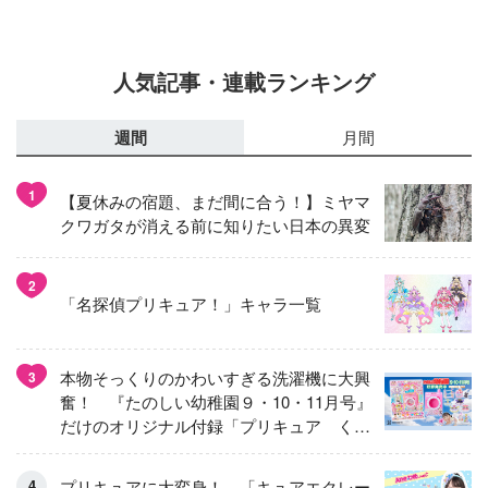
人気記事・連載ランキング
週間
月間
1
【夏休みの宿題、まだ間に合う！】ミヤマ
クワガタが消える前に知りたい日本の異変
2
「名探偵プリキュア！」キャラ一覧
本物そっくりのかわいすぎる洗濯機に大興
3
奮！ 『たのしい幼稚園９・10・11月号』
だけのオリジナル付録「プリキュア くる
くるせんたくき」
プリキュアに大変身！ 「キュアエクレー