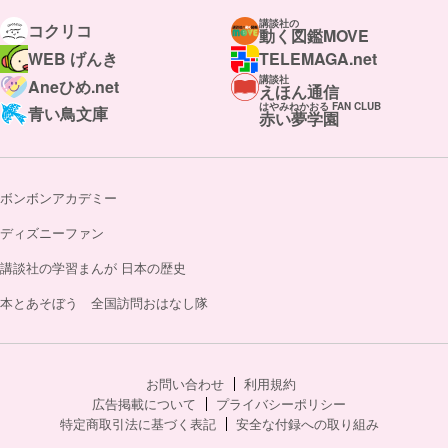
講談社の
コクリコ
動く図鑑MOVE
WEB げんき
TELEMAGA.net
講談社
Aneひめ.net
えほん通信
はやみねかおる FAN CLUB
青い鳥文庫
赤い夢学園
ボンボンアカデミー
ディズニーファン
講談社の学習まんが 日本の歴史
本とあそぼう 全国訪問おはなし隊
お問い合わせ
利用規約
広告掲載について
プライバシーポリシー
特定商取引法に基づく表記
安全な付録への取り組み