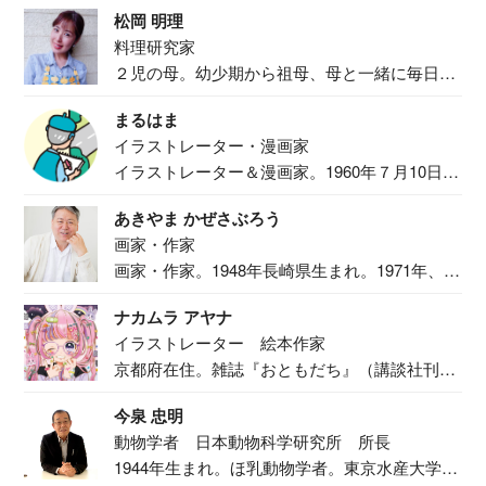
松岡 明理
料理研究家
２児の母。幼少期から祖母、母と一緒に毎日の
食事作り...
まるはま
イラストレーター・漫画家
イラストレーター＆漫画家。1960年７月10日生
ま...
あきやま かぜさぶろう
画家・作家
画家・作家。1948年長崎県生まれ。1971年、
二...
ナカムラ アヤナ
イラストレーター 絵本作家
京都府在住。雑誌『おともだち』（講談社刊）
で『おし...
今泉 忠明
動物学者 日本動物科学研究所 所長
1944年生まれ。ほ乳動物学者。東京水産大学卒