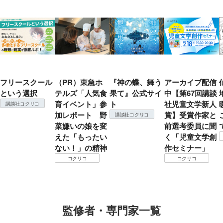
フリースクール
（PR）東急ホ
『神の蝶、舞う
アーカイブ配信
という選択
テルズ「人気食
果て』公式サイ
中【第67回講談
育イベント」参
ト
社児童文学新人
講談社コクリコ
加レポート 野
賞】受賞作家と
講談社コクリコ
菜嫌いの娘を変
前選考委員に聞
えた「もったい
く「児童文学創
ない！」の精神
作セミナー」
コクリコ
コクリコ
監修者・専門家一覧