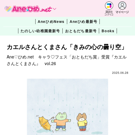
マイページ
講談社
コクリコ
AneひめNews
Aneひめ最新号
たのしい幼稚園最新号
おともだち最新号
Books
カエルさんとくまさん「きみの心の曇り空」
Ane♡ひめ.net キャラ♡フェス「おともだち賞」受賞『カエル
さんとくまさん』 vol.26
2025.06.28