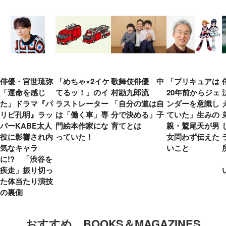
俳優・宮世琉弥
「めちゃ×2イケ
歌舞伎俳優 中
「プリキュアは
「運命を感じ
てるッ！」のイ
村勘九郎流
20年前からジェ
た」ドラマ『パ
ラストレーター
「自分の道は自
ンダーを意識し
リピ孔明』ラッ
は「働く車」専
分で決める」子
ていた」生みの
パーKABE太人
門絵本作家にな
育てとは
親・鷲尾天が男
役に影響され内
っていた！
女問わず伝えた
気なキャラ
いこと
に!? 「渋谷を
疾走」振り切っ
た体当たり演技
の裏側
おすすめ BOOKS＆MAGAZINES