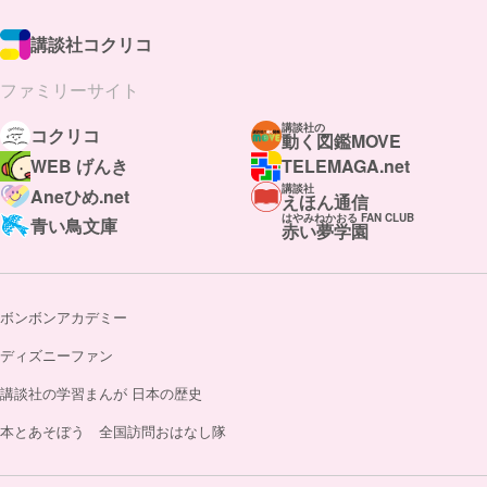
講談社コクリコ
ファミリーサイト
講談社の
コクリコ
動く図鑑MOVE
WEB げんき
TELEMAGA.net
講談社
Aneひめ.net
えほん通信
はやみねかおる FAN CLUB
青い鳥文庫
赤い夢学園
ボンボンアカデミー
ディズニーファン
講談社の学習まんが 日本の歴史
本とあそぼう 全国訪問おはなし隊