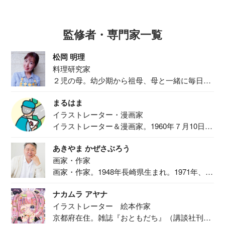
監修者・専門家一覧
松岡 明理
料理研究家
２児の母。幼少期から祖母、母と一緒に毎日の
食事作り...
まるはま
イラストレーター・漫画家
イラストレーター＆漫画家。1960年７月10日生
ま...
あきやま かぜさぶろう
画家・作家
画家・作家。1948年長崎県生まれ。1971年、
二...
ナカムラ アヤナ
イラストレーター 絵本作家
京都府在住。雑誌『おともだち』（講談社刊）