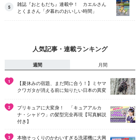
雑誌『おともだち』連載中！ カエルさん
とくまさん「夕暮れのおいしい時間」
人気記事・連載ランキング
週間
月間
1
【夏休みの宿題、まだ間に合う！】ミヤマ
クワガタが消える前に知りたい日本の異変
プリキュアに大変身！ 「キュアアルカ
2
ナ・シャドウ」の髪型完全再現【写真解説
付き】
本物そっくりのかわいすぎる洗濯機に大興
3