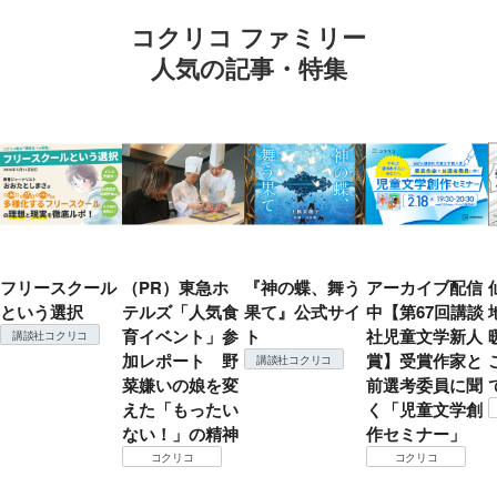
コクリコ ファミリー
人気の記事・特集
フリースクール
（PR）東急ホ
『神の蝶、舞う
アーカイブ配信
という選択
テルズ「人気食
果て』公式サイ
中【第67回講談
育イベント」参
ト
社児童文学新人
講談社コクリコ
加レポート 野
賞】受賞作家と
講談社コクリコ
菜嫌いの娘を変
前選考委員に聞
えた「もったい
く「児童文学創
ない！」の精神
作セミナー」
コクリコ
コクリコ