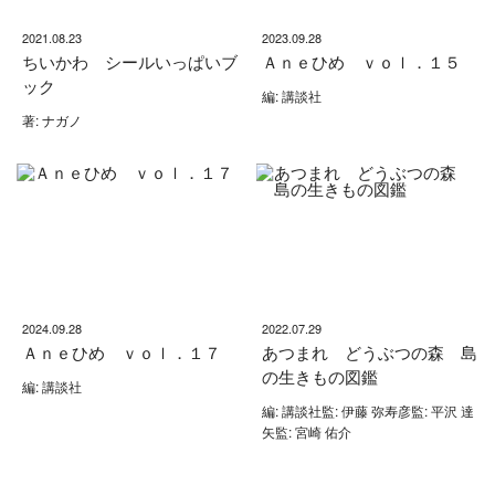
2021.08.23
2023.09.28
ちいかわ シールいっぱいブ
Ａｎｅひめ ｖｏｌ．１５
ック
編: 講談社
著: ナガノ
2024.09.28
2022.07.29
Ａｎｅひめ ｖｏｌ．１７
あつまれ どうぶつの森 島
の生きもの図鑑
編: 講談社
編: 講談社監: 伊藤 弥寿彦監: 平沢 達
矢監: 宮崎 佑介