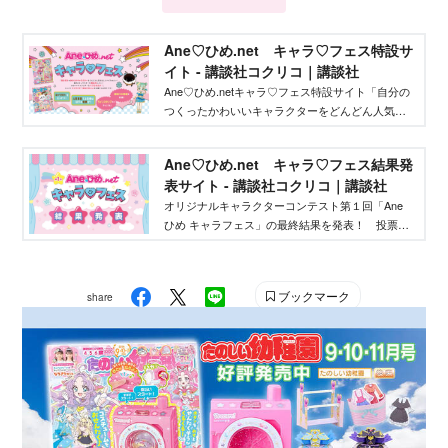
Ane♡ひめ.net キャラ♡フェス特設サ
イト - 講談社コクリコ｜講談社
Ane♡ひめ.netキャラ♡フェス特設サイト「自分の
つくったかわいいキャラクターをどんどん人気者
にしてバズらせたい」「自分のキャラクターの絵
本やグッズを作りたい」そんな、キャラクターを
Ane♡ひめ.net キャラ♡フェス結果発
作りたいクリエイターを応援するイベントです！
表サイト - 講談社コクリコ｜講談社
オリジナルキャラクターコンテスト第１回「Ane
ひめ キャラフェス」の最終結果を発表！ 投票結
果を踏まえ、講談社ウェブマガジン「Ane♡ひ
め.net」編集部が最終選考を行い、優秀作品を決定
しました。
ブックマーク
share