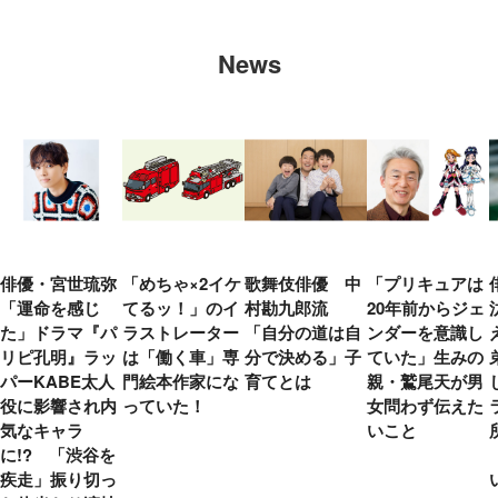
News
俳優・宮世琉弥
「めちゃ×2イケ
歌舞伎俳優 中
「プリキュアは
「運命を感じ
てるッ！」のイ
村勘九郎流
20年前からジェ
た」ドラマ『パ
ラストレーター
「自分の道は自
ンダーを意識し
リピ孔明』ラッ
は「働く車」専
分で決める」子
ていた」生みの
パーKABE太人
門絵本作家にな
育てとは
親・鷲尾天が男
役に影響され内
っていた！
女問わず伝えた
気なキャラ
いこと
に!? 「渋谷を
疾走」振り切っ