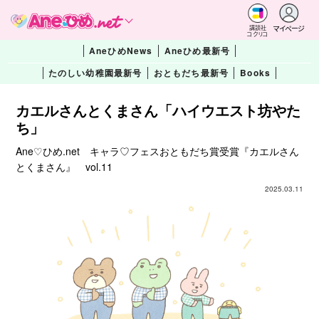
マイページ
講談社
コクリコ
AneひめNews
Aneひめ最新号
たのしい幼稚園最新号
おともだち最新号
Books
カエルさんとくまさん「ハイウエスト坊やた
ち」
Ane♡ひめ.net キャラ♡フェスおともだち賞受賞『カエルさん
とくまさん』 vol.11
2025.03.11