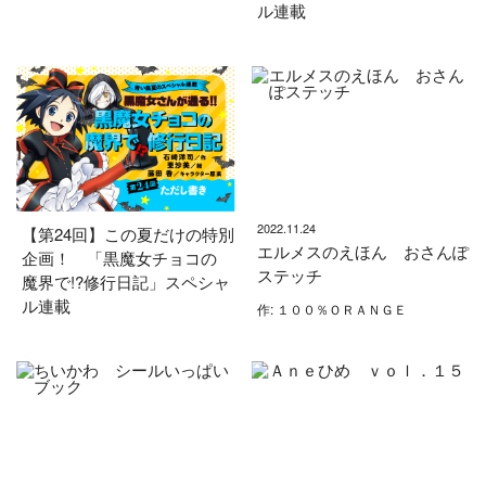
ル連載
2022.11.24
【第24回】この夏だけの特別
エルメスのえほん おさんぽ
企画！ 「黒魔女チョコの
ステッチ
魔界で!?修行日記」スペシャ
ル連載
作: １００％ＯＲＡＮＧＥ