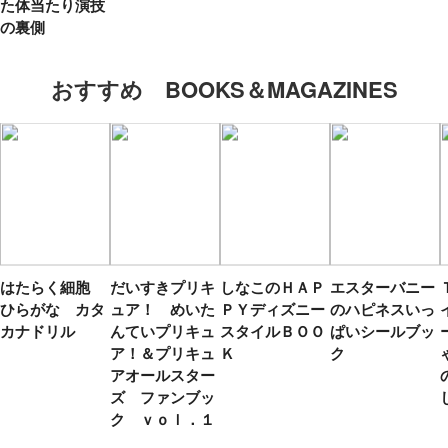
た体当たり演技
の裏側
おすすめ BOOKS＆MAGAZINES
はたらく細胞
だいすきプリキ
しなこのＨＡＰ
エスターバニー
ひらがな カタ
ュア！ めいた
ＰＹディズニー
のハピネスいっ
カナドリル
んていプリキュ
スタイルＢＯＯ
ぱいシールブッ
ア！＆プリキュ
Ｋ
ク
アオールスター
ズ ファンブッ
ク ｖｏｌ．１