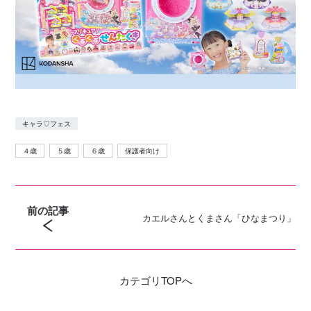
キャラ♡フェス
４歳
５歳
６歳
保護者向け
前の記事
カエルさんとくまさん「ひなまつり」
カテゴリ
TOPへ