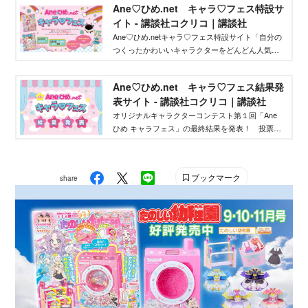
Ane♡ひめ.net キャラ♡フェス特設サ
イト - 講談社コクリコ｜講談社
Ane♡ひめ.netキャラ♡フェス特設サイト「自分の
つくったかわいいキャラクターをどんどん人気者
にしてバズらせたい」「自分のキャラクターの絵
本やグッズを作りたい」そんな、キャラクターを
Ane♡ひめ.net キャラ♡フェス結果発
作りたいクリエイターを応援するイベントです！
表サイト - 講談社コクリコ｜講談社
オリジナルキャラクターコンテスト第１回「Ane
ひめ キャラフェス」の最終結果を発表！ 投票結
果を踏まえ、講談社ウェブマガジン「Ane♡ひ
め.net」編集部が最終選考を行い、優秀作品を決定
しました。
ブックマーク
share