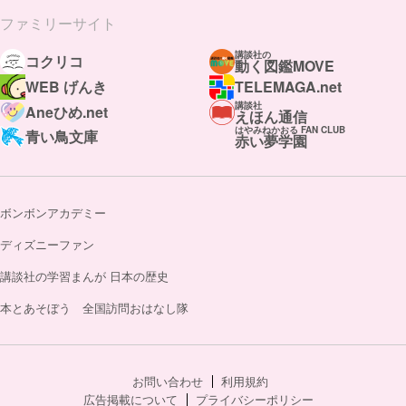
ファミリーサイト
講談社の
コクリコ
動く図鑑MOVE
WEB げんき
TELEMAGA.net
講談社
Aneひめ.net
えほん通信
はやみねかおる FAN CLUB
青い鳥文庫
赤い夢学園
ボンボンアカデミー
ディズニーファン
講談社の学習まんが 日本の歴史
本とあそぼう 全国訪問おはなし隊
お問い合わせ
利用規約
広告掲載について
プライバシーポリシー