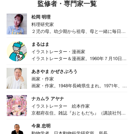
監修者・専門家一覧
松岡 明理
料理研究家
２児の母。幼少期から祖母、母と一緒に毎日の
食事作り...
まるはま
イラストレーター・漫画家
イラストレーター＆漫画家。1960年７月10日生
ま...
あきやま かぜさぶろう
画家・作家
画家・作家。1948年長崎県生まれ。1971年、
二...
ナカムラ アヤナ
イラストレーター 絵本作家
京都府在住。雑誌『おともだち』（講談社刊）
で『おし...
今泉 忠明
動物学者 日本動物科学研究所 所長