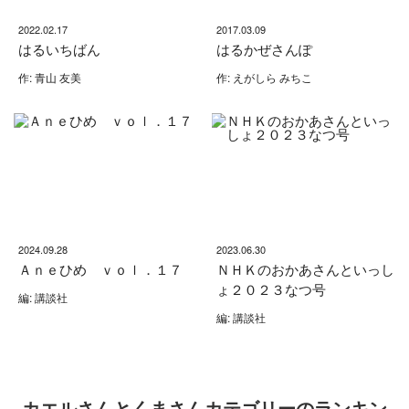
2022.02.17
2017.03.09
はるいちばん
はるかぜさんぽ
作: 青山 友美
作: えがしら みちこ
2024.09.28
2023.06.30
Ａｎｅひめ ｖｏｌ．１７
ＮＨＫのおかあさんといっし
ょ２０２３なつ号
編: 講談社
編: 講談社
カエルさんとくまさんカテゴリーのランキン