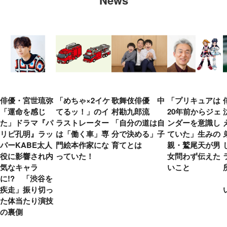
News
俳優・宮世琉弥
「めちゃ×2イケ
歌舞伎俳優 中
「プリキュアは
「運命を感じ
てるッ！」のイ
村勘九郎流
20年前からジェ
た」ドラマ『パ
ラストレーター
「自分の道は自
ンダーを意識し
リピ孔明』ラッ
は「働く車」専
分で決める」子
ていた」生みの
パーKABE太人
門絵本作家にな
育てとは
親・鷲尾天が男
役に影響され内
っていた！
女問わず伝えた
気なキャラ
いこと
に!? 「渋谷を
疾走」振り切っ
た体当たり演技
の裏側