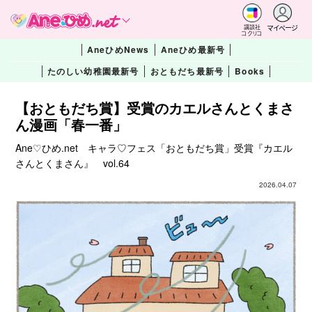
マイページ
講談社
コクリコ
AneひめNews
Aneひめ最新号
たのしい幼稚園最新号
おともだち最新号
Books
【おともだち賞】受賞のカエルさんとくまさ
ん漫画「春一番」
Ane♡ひめ.net キャラ♡フェス「おともだち賞」受賞『カエル
さんとくまさん』 vol.64
2026.04.07