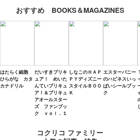
おすすめ BOOKS＆MAGAZINES
はたらく細胞
だいすきプリキ
しなこのＨＡＰ
エスターバニー
ひらがな カタ
ュア！ めいた
ＰＹディズニー
のハピネスいっ
カナドリル
んていプリキュ
スタイルＢＯＯ
ぱいシールブッ
ア！＆プリキュ
Ｋ
ク
アオールスター
ズ ファンブッ
ク ｖｏｌ．１
コクリコ ファミリー