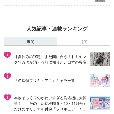
人気記事・連載ランキング
週間
月間
1
【夏休みの宿題、まだ間に合う！】ミヤマ
クワガタが消える前に知りたい日本の異変
2
「名探偵プリキュア！」キャラ一覧
本物そっくりのかわいすぎる洗濯機に大興
3
奮！ 『たのしい幼稚園９・10・11月号』
だけのオリジナル付録「プリキュア くる