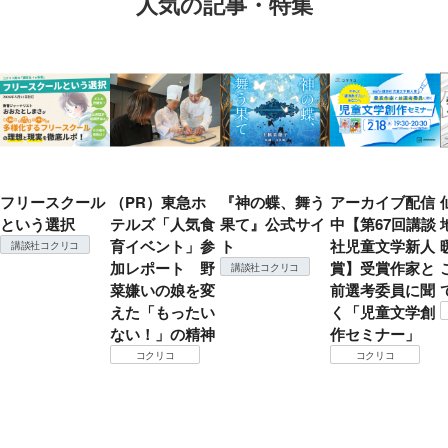
人気の記事・特集
フリースクール
（PR）東急ホ
『神の蝶、舞う
アーカイブ配信
という選択
テルズ「人気食
果て』公式サイ
中【第67回講談
育イベント」参
ト
社児童文学新人
講談社コクリコ
加レポート 野
賞】受賞作家と
講談社コクリコ
菜嫌いの娘を変
前選考委員に聞
えた「もったい
く「児童文学創
ない！」の精神
作セミナー」
コクリコ
コクリコ