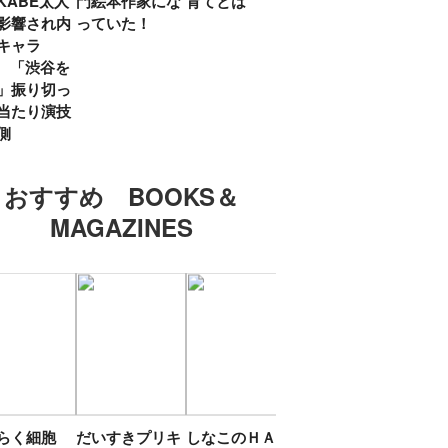
KABE太人
門絵本作家にな
育てとは
親・鷲尾天が男
したひ
影響され内
っていた！
女問わず伝えた
ラマ
キャラ
いこと
所』
? 「渋谷を
「お
」振り切っ
い」
当たり演技
側
おすすめ BOOKS＆
MAGAZINES
たらく細胞
だいすきプリキ
しなこのＨＡＰ
エスターバニー
ＴＯ