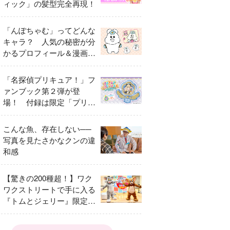
ィック」の髪型完全再現！
「んぽちゃむ」ってどんな
キャラ？ 人気の秘密が分
かるプロフィール＆漫画ま
とめ
「名探偵プリキュア！」フ
ァンブック第２弾が登
場！ 付録は限定「プリキ
ュアマコトジュエル キュ
アアルカナ・シャドウ ア
こんな魚、存在しない──
イスver.」 キュアエクレ
写真を見たさかなクンの違
ールを大特集！
和感
【驚きの200種超！】ワク
ワクストリートで手に入る
『トムとジェリー』限定グ
ッズ特集