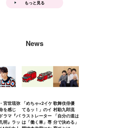
もっと見る
News
・宮世琉弥
「めちゃ×2イケ
歌舞伎俳優 中
「プリキュアは
俳優
命を感じ
てるッ！」のイ
村勘九郎流
20年前からジェ
汰「
ドラマ『パ
ラストレーター
「自分の道は自
ンダーを意識し
える
孔明』ラッ
は「働く車」専
分で決める」子
ていた」生みの
弟み