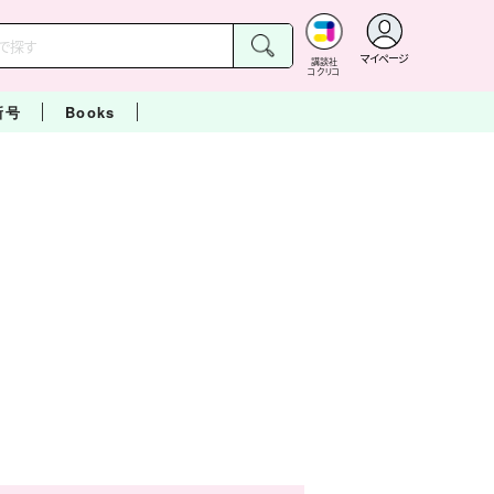
マイページ
講談社
コクリコ
新号
Books