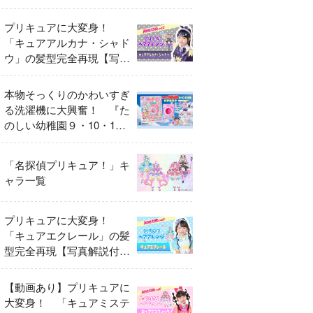
異変
プリキュアに大変身！
「キュアアルカナ・シャド
ウ」の髪型完全再現【写真
解説付き】
本物そっくりのかわいすぎ
る洗濯機に大興奮！ 『た
のしい幼稚園９・10・11
月号』だけのオリジナル付
録「プリキュア くるくる
「名探偵プリキュア！」キ
せんたくき」
ャラ一覧
プリキュアに大変身！
「キュアエクレール」の髪
型完全再現【写真解説付
き】
【動画あり】プリキュアに
大変身！ 「キュアミステ