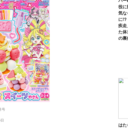
パー
役に
気な
に!
疾走
た体
の裏
月号
6日
は