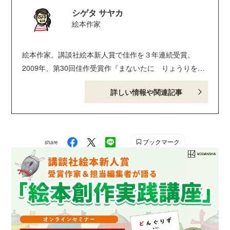
シゲタ サヤカ
絵本作家
絵本作家。講談社絵本新人賞で佳作を３年連続受賞。
2009年、第30回佳作受賞作『まないたに りょうりを
あげないこと』（講談社）でデビュー。食べものが登場
詳しい情報や関連記事
するユーモア絵本で大人気に！ おもな絵本の作品に
『りょうりを してはいけない なべ』『コックの ぼ
うしは しっている』『カッパも やっぱり キュウリ
でしょ？』（以上、講談社）、『キャベツが たべたい
ブックマーク
share
のです』（教育画劇）、『たべものやさん しりとりたい
かい かいさいします』（白泉社）、『オニじゃないよ お
にぎりだよ』『カレーは あとの おたのしみ』（以
上、えほんの杜）、『クリコ』『ラッキーカレー』（以
上、小学館）などがある。