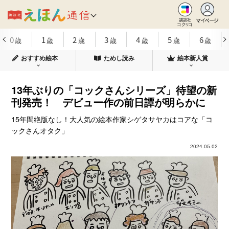
マイページ
講談社
コクリコ
0
1
2
3
4
5
6
歳
歳
歳
歳
歳
歳
歳
おすすめ絵本
ためし読み
絵本新人賞
13年ぶりの「コックさんシリーズ」待望の新
刊発売！ デビュー作の前日譚が明らかに
15年間絶版なし！大人気の絵本作家シゲタサヤカはコアな「コ
ックさんオタク」
2024.05.02