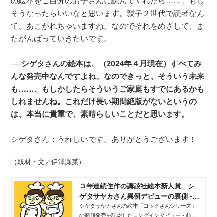
の絵本をご自分のお子さんに読んでくれたら……、もし
そうなったらいいなと思います。親子２世代で読者なん
て、あこがれちゃいますね。なのでそれをめざして、ま
たがんばっていきたいです。
──シゲタさんの絵本は、（2024年４月現在）すべてみ
んな発売中なんですよね。なのできっと、そういう未来
も……、もしかしたらそういうご家庭もすでにあるかも
しれませんね。これだけ長い期間絶版がないというの
は、本当に貴重で、素晴らしいことだと思います。
シゲタさん：うれしいです。ありがとうございます！
（取材・文／伊澤瀬菜）
３年連続佳作の講談社絵本新人賞 シ
ゲタサヤカさん異例デビューの裏側 -
講談社えほん通信｜講談社の絵本やイ
シゲタサヤカさんの絵本「コックさんシリーズ」
の新刊発売を記念したロングインタビュー・前
ベント、読み聞かせなどの情報サイト