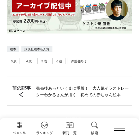
絵本
講談社絵本新人賞
３歳
４歳
５歳
６歳
保護者向け
前の記事
発売後あっというまに重版！ 大人気イラストレー
ターわかるさんが描く 初めての赤ちゃん絵本
カテゴリ
TOPへ
ジャンル
ランキング
新刊一覧
検索