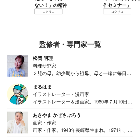
ない！」の精神
作セミナー」
コクリコ
コクリコ
監修者・専門家一覧
松岡 明理
料理研究家
２児の母。幼少期から祖母、母と一緒に毎日の
食事作り...
まるはま
イラストレーター・漫画家
イラストレーター＆漫画家。1960年７月10日生
ま...
あきやま かぜさぶろう
画家・作家
画家・作家。1948年長崎県生まれ。1971年、
二...