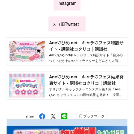
Instagram
Ｘ（旧Twitter）
Ane♡ひめ.net キャラ♡フェス特設サ
イト - 講談社コクリコ｜講談社
Ane♡ひめ.netキャラ♡フェス特設サイト「自分の
つくったかわいいキャラクターをどんどん人気者
にしてバズらせたい」「自分のキャラクターの絵
本やグッズを作りたい」そんな、キャラクターを
Ane♡ひめ.net キャラ♡フェス結果発
作りたいクリエイターを応援するイベントです！
表サイト - 講談社コクリコ｜講談社
オリジナルキャラクターコンテスト第１回「Ane
ひめ キャラフェス」の最終結果を発表！ 投票結
果を踏まえ、講談社ウェブマガジン「Ane♡ひ
め.net」編集部が最終選考を行い、優秀作品を決定
しました。
ブックマーク
share