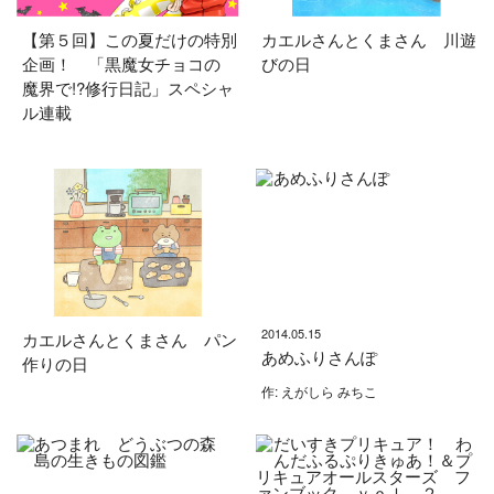
【第５回】この夏だけの特別
カエルさんとくまさん 川遊
企画！ 「黒魔女チョコの
びの日
魔界で!?修行日記」スペシャ
ル連載
2014.05.15
カエルさんとくまさん パン
あめふりさんぽ
作りの日
作: えがしら みちこ