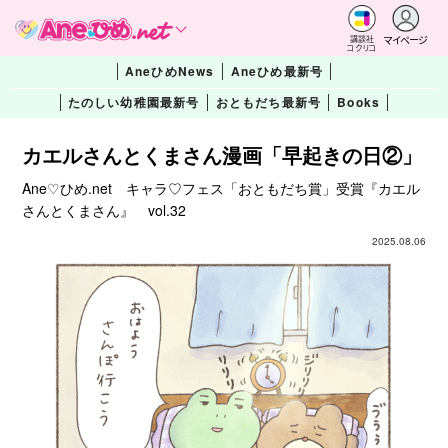
マイページ
講談社
コクリコ
AneひめNews
Aneひめ最新号
たのしい幼稚園最新号
おともだち最新号
Books
カエルさんとくまさん漫画「早起きの日②」
Ane♡ひめ.net キャラ♡フェス「おともだち賞」受賞『カエル
さんとくまさん』 vol.32
2025.08.06