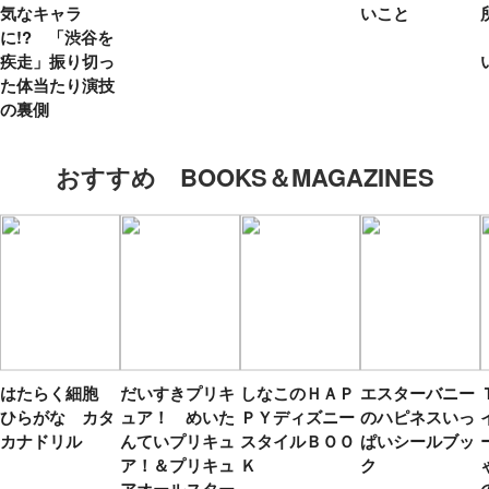
気なキャラ
いこと
に!? 「渋谷を
疾走」振り切っ
た体当たり演技
の裏側
おすすめ BOOKS＆MAGAZINES
はたらく細胞
だいすきプリキ
しなこのＨＡＰ
エスターバニー
ひらがな カタ
ュア！ めいた
ＰＹディズニー
のハピネスいっ
カナドリル
んていプリキュ
スタイルＢＯＯ
ぱいシールブッ
ア！＆プリキュ
Ｋ
ク