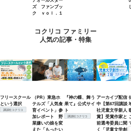
アオールスター
ズ ファンブッ
ク ｖｏｌ．１
コクリコ ファミリー
人気の記事・特集
フリースクール
（PR）東急ホ
『神の蝶、舞う
アーカイブ配信
という選択
テルズ「人気食
果て』公式サイ
中【第67回講談
育イベント」参
ト
社児童文学新人
講談社コクリコ
加レポート 野
賞】受賞作家と
講談社コクリコ
菜嫌いの娘を変
前選考委員に聞
えた「もったい
く「児童文学創