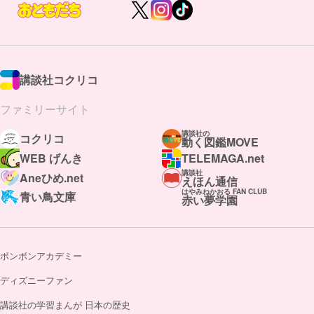
講談社コクリコ
ファミリーサイト
講談社の
コクリコ
動く図鑑MOVE
WEB げんき
TELEMAGA.net
講談社
Aneひめ.net
えほん通信
はやみねかおる FAN CLUB
青い鳥文庫
赤い夢学園
ボンボンアカデミー
ディズニーファン
講談社の学習まんが 日本の歴史