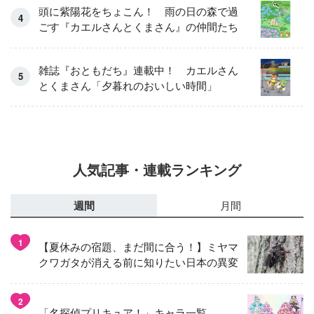
頭に紫陽花をちょこん！ 雨の日の森で過
ごす『カエルさんとくまさん』の仲間たち
雑誌『おともだち』連載中！ カエルさん
とくまさん「夕暮れのおいしい時間」
人気記事・連載ランキング
週間
月間
1
【夏休みの宿題、まだ間に合う！】ミヤマ
クワガタが消える前に知りたい日本の異変
2
「名探偵プリキュア！」キャラ一覧