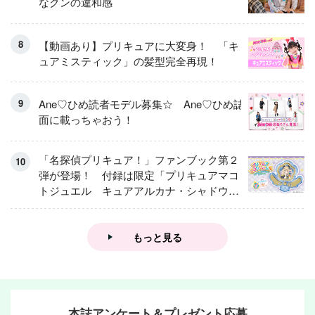
なクンの違和感
【動画あり】プリキュアに大変身！ 「キ
ュアミスティック」の髪型完全再現！
Ane♡ひめ読者モデル募集☆ Ane♡ひめ誌
面に載っちゃおう！
「名探偵プリキュア！」ファンブック第２
弾が登場！ 付録は限定「プリキュアマコ
トジュエル キュアアルカナ・シャドウ
アイスver.」 キュアエクレールを大特
集！
もっと見る
本誌アンケート＆プレゼント応募