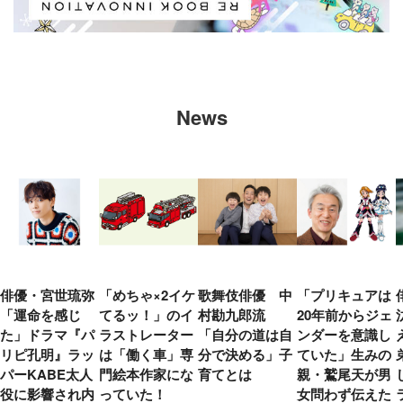
News
俳優・宮世琉弥
「めちゃ×2イケ
歌舞伎俳優 中
「プリキュアは
「運命を感じ
てるッ！」のイ
村勘九郎流
20年前からジェ
た」ドラマ『パ
ラストレーター
「自分の道は自
ンダーを意識し
リピ孔明』ラッ
は「働く車」専
分で決める」子
ていた」生みの
パーKABE太人
門絵本作家にな
育てとは
親・鷲尾天が男
役に影響され内
っていた！
女問わず伝えた