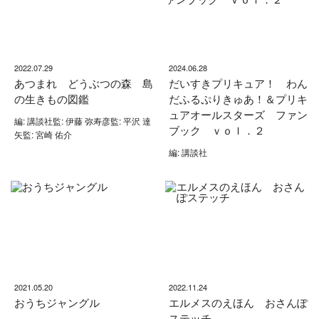
2022.07.29
2024.06.28
あつまれ どうぶつの森 島
だいすきプリキュア！ わん
の生きもの図鑑
だふるぷりきゅあ！＆プリキ
ュアオールスターズ ファン
編: 講談社監: 伊藤 弥寿彦監: 平沢 達
ブック ｖｏｌ．２
矢監: 宮崎 佑介
編: 講談社
2021.05.20
2022.11.24
おうちジャングル
エルメスのえほん おさんぽ
ステッチ