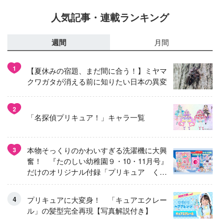
人気記事・連載ランキング
週間
月間
1
【夏休みの宿題、まだ間に合う！】ミヤマ
クワガタが消える前に知りたい日本の異変
2
「名探偵プリキュア！」キャラ一覧
本物そっくりのかわいすぎる洗濯機に大興
3
奮！ 『たのしい幼稚園９・10・11月号』
だけのオリジナル付録「プリキュア くる
くるせんたくき」
プリキュアに大変身！ 「キュアエクレー
ル」の髪型完全再現【写真解説付き】