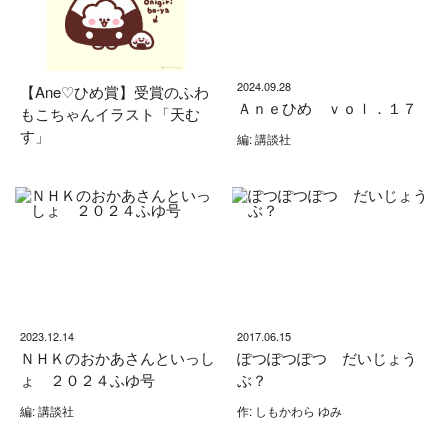
2024.09.28
【Ane♡ひめ賞】受賞のふわ
Ａｎｅひめ ｖｏｌ．１７
もこちゃんイラスト「天む
す」
編: 講談社
2023.12.14
2017.06.15
ＮＨＫのおかあさんといっし
ぽつぽつぽつ だいじょう
ょ ２０２４ふゆ号
ぶ？
編: 講談社
作: しもかわら ゆみ