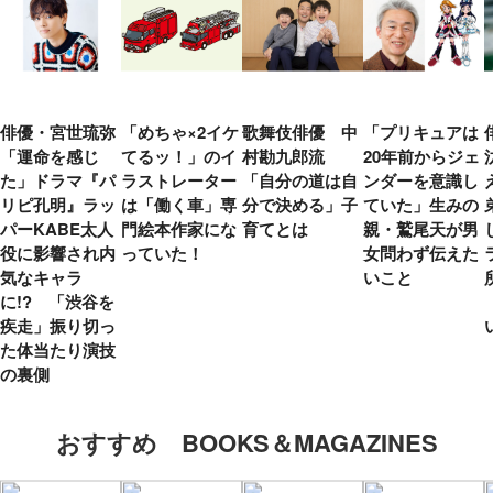
俳優・宮世琉弥
「めちゃ×2イケ
歌舞伎俳優 中
「プリキュアは
「運命を感じ
てるッ！」のイ
村勘九郎流
20年前からジェ
た」ドラマ『パ
ラストレーター
「自分の道は自
ンダーを意識し
リピ孔明』ラッ
は「働く車」専
分で決める」子
ていた」生みの
パーKABE太人
門絵本作家にな
育てとは
親・鷲尾天が男
役に影響され内
っていた！
女問わず伝えた
気なキャラ
いこと
に!? 「渋谷を
疾走」振り切っ
た体当たり演技
の裏側
おすすめ BOOKS＆MAGAZINES