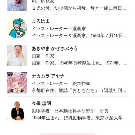
料理研究家
２児の母。幼少期から祖母、母と一緒に毎日の
食事作り...
まるはま
イラストレーター・漫画家
イラストレーター＆漫画家。1960年７月10日生
ま...
あきやま かぜさぶろう
画家・作家
画家・作家。1948年長崎県生まれ。1971年、
二...
ナカムラ アヤナ
イラストレーター 絵本作家
京都府在住。雑誌『おともだち』（講談社刊）
で『おし...
今泉 忠明
動物学者 日本動物科学研究所 所長
1944年生まれ。ほ乳動物学者。東京水産大学卒
業後...