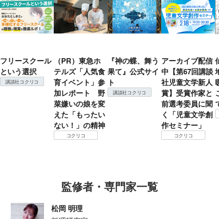
フリースクール
（PR）東急ホ
『神の蝶、舞う
アーカイブ配信
という選択
テルズ「人気食
果て』公式サイ
中【第67回講談
育イベント」参
ト
社児童文学新人
講談社コクリコ
加レポート 野
賞】受賞作家と
講談社コクリコ
菜嫌いの娘を変
前選考委員に聞
えた「もったい
く「児童文学創
ない！」の精神
作セミナー」
コクリコ
コクリコ
監修者・専門家一覧
松岡 明理