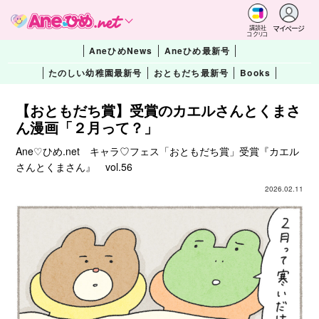
マイページ
講談社
コクリコ
AneひめNews
Aneひめ最新号
たのしい幼稚園最新号
おともだち最新号
Books
【おともだち賞】受賞のカエルさんとくまさ
ん漫画「２月って？」
Ane♡ひめ.net キャラ♡フェス「おともだち賞」受賞『カエル
さんとくまさん』 vol.56
2026.02.11