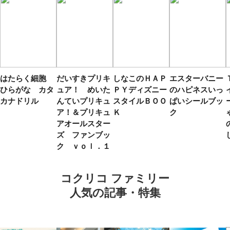
はたらく細胞
だいすきプリキ
しなこのＨＡＰ
エスターバニー
ひらがな カタ
ュア！ めいた
ＰＹディズニー
のハピネスいっ
カナドリル
んていプリキュ
スタイルＢＯＯ
ぱいシールブッ
ア！＆プリキュ
Ｋ
ク
アオールスター
ズ ファンブッ
ク ｖｏｌ．１
コクリコ ファミリー
人気の記事・特集