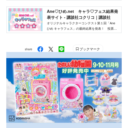
にしてバズらせたい」「自分のキャラクターの絵
本やグッズを作りたい」そんな、キャラクターを
Ane♡ひめ.net キャラ♡フェス結果発
作りたいクリエイターを応援するイベントです！
表サイト - 講談社コクリコ｜講談社
オリジナルキャラクターコンテスト第１回「Ane
ひめ キャラフェス」の最終結果を発表！ 投票結
果を踏まえ、講談社ウェブマガジン「Ane♡ひ
め.net」編集部が最終選考を行い、優秀作品を決定
しました。
ブックマーク
share