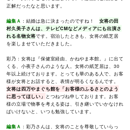
正解だったなと思います。
編集Ａ
：結婚は急に決まったのですね！
女将の田
村久美子さんは、テレビCMなどメディアにも出演さ
れる名物女将
です。宿泊したときも、女将の紙芝居
を楽しませていただきました。
彩乃：女将は『保健室経由、かねやま本館。』に出て
くる、小夜子さんのような人。女将の紙芝居は、30
年以上続けております。とっても華のある人で、お客
様が女将とお話すると、表情が明るくなるんです。
女将は四万やまぐち館を
「お客様のふるさとのよう
に思ってほしい」
とつねづね申しております。お客
様の立場で物事を考える姿は、引き継いでいかなけれ
ばいけないと、いつも勉強しています。
編集Ａ
：彩乃さんは、女将のことを尊敬していらっ