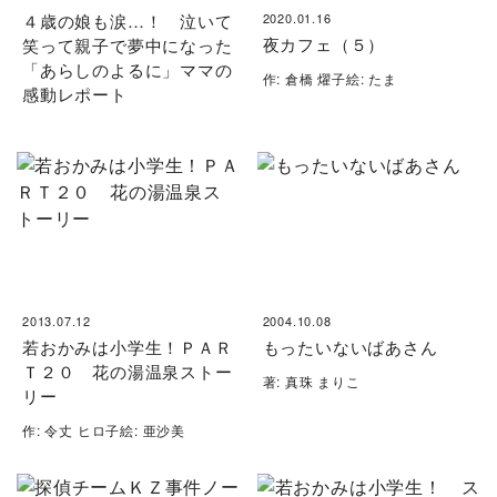
４歳の娘も涙…！ 泣いて
2020.01.16
夜カフェ（５）
笑って親子で夢中になった
「あらしのよるに」ママの
作: 倉橋 燿子絵: たま
感動レポート
2013.07.12
2004.10.08
若おかみは小学生！ＰＡＲ
もったいないばあさん
Ｔ２０ 花の湯温泉ストー
著: 真珠 まりこ
リー
作: 令丈 ヒロ子絵: 亜沙美