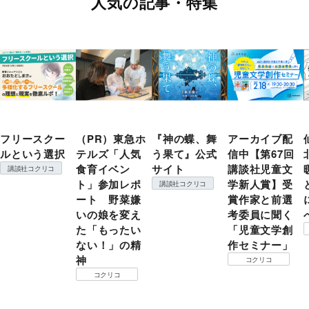
人気の記事・特集
フリースクー
（PR）東急ホ
『神の蝶、舞
アーカイブ配
ルという選択
テルズ「人気
う果て』公式
信中【第67回
食育イベン
サイト
講談社児童文
講談社コクリコ
ト」参加レポ
学新人賞】受
講談社コクリコ
ート 野菜嫌
賞作家と前選
いの娘を変え
考委員に聞く
た「もったい
「児童文学創
ない！」の精
作セミナー」
神
コクリコ
コクリコ