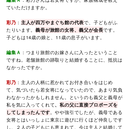
ていただけますか。
彩乃
：
主人が四万やまぐち館の代表
で、子どもがふ
たりいます。
義母が旅館の女将、義父が会長
です。
子どもは14歳の娘と、11歳の息子がいます。
編集Ａ
：つまり旅館のお嫁さんに入ったということ
ですね。老舗旅館の跡取りと結婚することに、抵抗は
なかったですか。
彩乃
：主人の人柄に惹かれてお付き合いをはじめ
て、気づいたら若女将になっていたので、あまり気負
わなかったかもしれません。というのも義父と義母が
私を気に入ってくれて
、
私の父に直接プロポーズを
してしまったんです
。やや強引でしたが、義母である
女将とはいっしょに東京に遊びに行くほど仲良しです
し、２人の子どもにも恵まれて、今は主人と結婚して