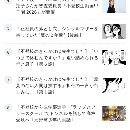
翔子さんが審査委員長「不登校生動画甲
子園 2026」が開催
「正社員の落とし穴」シングルマザーを
待っていた“魔の２年間”【後編】
【不登校のきっかけは先生でした】「い
つまで休むんですか？」追い詰められる
母と息子《第６話》
【不登校のきっかけは先生でした】「意
見のない人間は損する」担任の一言が苦
しみに…《第１話》
「不登校から医学部進学」“ラップとフ
リースクール”でトンネルを脱して高校
受験へ〔元野球少年の実話〕