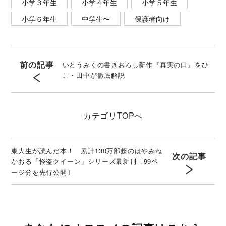
小学３年生
小学４年生
小学５年生
小学６年生
中学生〜
保護者向け
前の記事
いとうみくの書きおろし新作『真実の口』をひ
こ・田中が徹底解説
カテゴリ
TOPへ
東大生が読んだ本！ 累計130万部超のはやみね
次の記事
かおる「怪盗クイーン」シリーズ最新刊〔99ペ
ージ分を先行公開〕