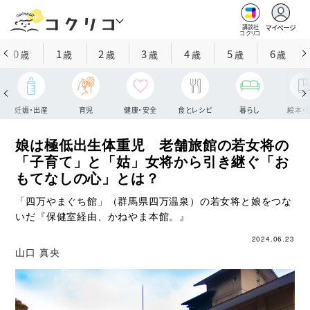
マイページ
講談社
コクリコ
0
1
2
3
4
5
6
歳
歳
歳
歳
歳
歳
歳
妊娠・出産
育児
健康・安全
食とレシピ
暮らし
絵本・
娘は極低出生体重児 老舗旅館の若女将の
「子育て」と「姑」女将から引き継ぐ「お
もてなしの心」とは？
「四万やまぐち館」（群馬県四万温泉）の若女将と娘をつな
いだ『保健室経由、かねやま本館。』
2024.06.23
山口 真央