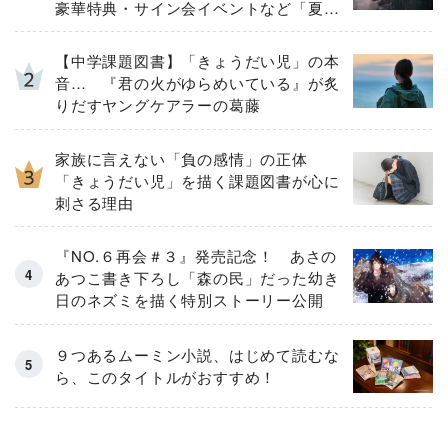
豪華特典・サイン会イベントなど「夏の
３大ニュース」を一挙解禁！
【中学課題図書】「きょうだい児」の本
音… 『君の火がゆらめいている』が炙
りだすヤングケアラーの葛藤
家族に言えない「負の感情」の正体
「きょうだい児」を描く課題図書が心に
刺さる理由
『NO.６再会＃３』発売記念！ あさの
あつこ書き下ろし「森の民」だった幼き
日のネズミを描く特別ストーリー公開
９つあるムーミン小説、はじめて読むな
ら、このタイトルがおすすめ！