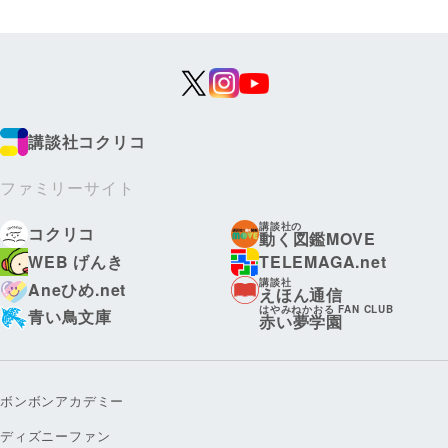
講談社コクリコ
ファミリーサイト
講談社の
コクリコ
動く図鑑MOVE
WEB げんき
TELEMAGA.net
講談社
Aneひめ.net
えほん通信
はやみねかおる FAN CLUB
青い鳥文庫
赤い夢学園
ボンボンアカデミー
ディズニーファン