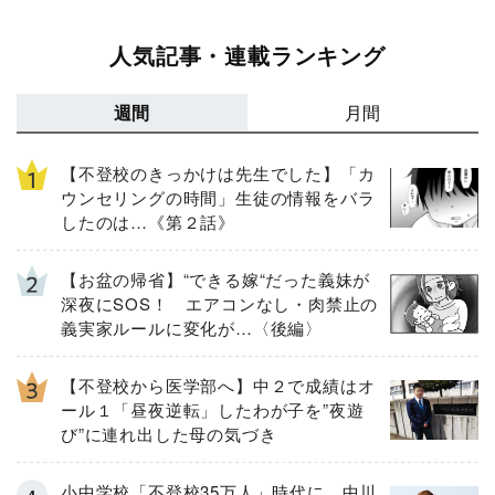
人気記事・連載ランキング
週間
月間
【不登校のきっかけは先生でした】「カ
ウンセリングの時間」生徒の情報をバラ
したのは…《第２話》
【お盆の帰省】“できる嫁“だった義妹が
深夜にSOS！ エアコンなし・肉禁止の
義実家ルールに変化が…〈後編〉
【不登校から医学部へ】中２で成績はオ
ール１「昼夜逆転」したわが子を”夜遊
び”に連れ出した母の気づき
小中学校「不登校35万人」時代に 中川