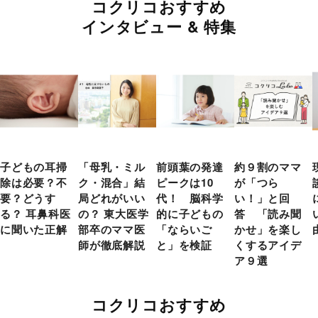
コクリコおすすめ
インタビュー & 特集
子どもの耳掃
「母乳・ミル
前頭葉の発達
約９割のママ
除は必要？不
ク・混合」結
ピークは10
が「つら
要？どうす
局どれがいい
代！ 脳科学
い！」と回
る？ 耳鼻科医
の？ 東大医学
的に子どもの
答 「読み聞
に聞いた正解
部卒のママ医
「ならいご
かせ」を楽し
師が徹底解説
と」を検証
くするアイデ
ア９選
コクリコおすすめ