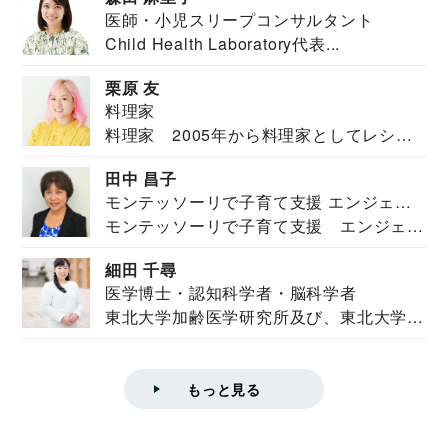
医師・小児スリープコンサルタント
Child Health Laboratory代表...
栗原 友
料理家
料理家 2005年から料理家としてレシピ
を紹介。東...
田中 昌子
モンテッソーリで子育て支援 エンジェル
モンテッソーリで子育て支援 エンジェル
ズハウス研究所所長
ズハウス研究...
細田 千尋
医学博士・認知科学者・脳科学者
東北大学加齢医学研究所及び、東北大学大
学院情報科学...
もっと見る