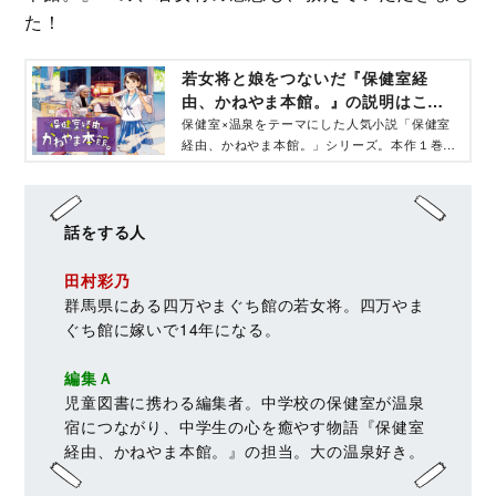
た！
若女将と娘をつないだ『保健室経
由、かねやま本館。』の説明はこち
ら
保健室×温泉をテーマにした人気小説「保健室
経由、かねやま本館。」シリーズ。本作１巻は
第60回講談社児童文学新人賞、第１～３巻は
第50回児童文芸新人賞を受賞しています。
2021年度は帝塚中学校、早稲田佐賀中学校な
ど、受験テキストに採用も。書店員、司書、塾
話をする人
の先生、保健室の先生、そして子どもたちから
のアツい支持を集め、いま、イチバン子どもた
田村彩乃
ちを癒やしている人気シリーズの魅力を紹介！
群馬県にある四万やまぐち館の若女将。四万やま
ぐち館に嫁いで14年になる。
編集Ａ
児童図書に携わる編集者。中学校の保健室が温泉
宿につながり、中学生の心を癒やす物語『保健室
経由、かねやま本館。』の担当。大の温泉好き。