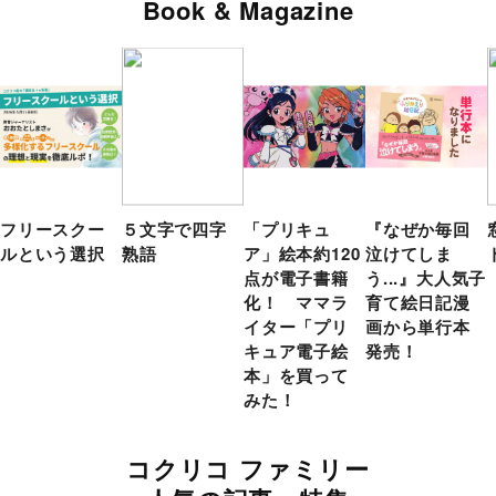
Book & Magazine
フリースクー
５文字で四字
「プリキュ
『なぜか毎回
ルという選択
熟語
ア」絵本約120
泣けてしま
点が電子書籍
う...』大人気子
化！ ママラ
育て絵日記漫
イター「プリ
画から単行本
キュア電子絵
発売！
本」を買って
みた！
コクリコ ファミリー