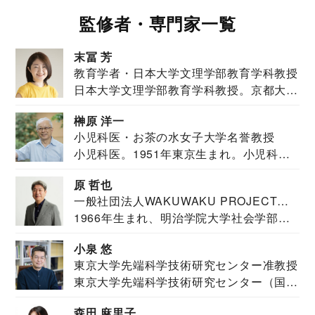
監修者・専門家一覧
末冨 芳
教育学者・日本大学文理学部教育学科教授
日本大学文理学部教育学科教授。京都大学
教育学部卒業...
榊原 洋一
小児科医・お茶の水女子大学名誉教授
小児科医。1951年東京生まれ。小児科
医。東京大学...
原 哲也
一般社団法人WAKUWAKU PROJECT
1966年生まれ、明治学院大学社会学部福
JAPAN代表・言語聴覚士・社会福祉士
祉学科卒業...
小泉 悠
東京大学先端科学技術研究センター准教授
東京大学先端科学技術研究センター（国際
安全保障構想...
森田 麻里子