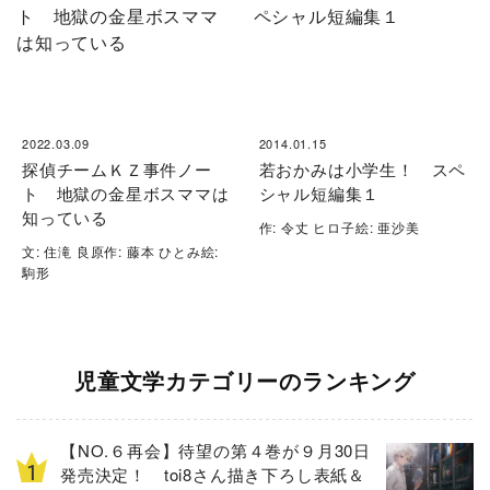
2022.03.09
2014.01.15
探偵チームＫＺ事件ノー
若おかみは小学生！ スペ
ト 地獄の金星ボスママは
シャル短編集１
知っている
作: 令丈 ヒロ子絵: 亜沙美
文: 住滝 良原作: 藤本 ひとみ絵:
駒形
児童文学カテゴリーのランキング
【NO.６再会】待望の第４巻が９月30日
発売決定！ toi8さん描き下ろし表紙＆