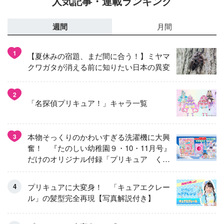
人気記事・連載ランキング
週間
月間
1
【夏休みの宿題、まだ間に合う！】ミヤマ
クワガタが消える前に知りたい日本の異変
2
「名探偵プリキュア！」キャラ一覧
本物そっくりのかわいすぎる洗濯機に大興
3
奮！ 『たのしい幼稚園９・10・11月号』
だけのオリジナル付録「プリキュア くる
くるせんたくき」
プリキュアに大変身！ 「キュアエクレー
ル」の髪型完全再現【写真解説付き】