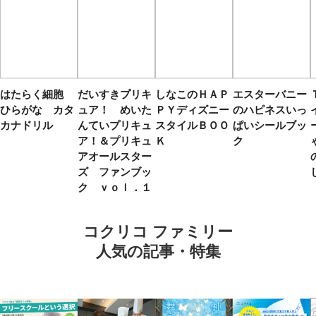
はたらく細胞
だいすきプリキ
しなこのＨＡＰ
エスターバニー
ひらがな カタ
ュア！ めいた
ＰＹディズニー
のハピネスいっ
カナドリル
んていプリキュ
スタイルＢＯＯ
ぱいシールブッ
ア！＆プリキュ
Ｋ
ク
アオールスター
ズ ファンブッ
ク ｖｏｌ．１
コクリコ ファミリー
人気の記事・特集