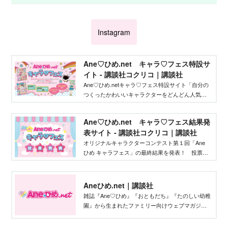
Instagram
Ane♡ひめ.net キャラ♡フェス特設サ
イト - 講談社コクリコ｜講談社
Ane♡ひめ.netキャラ♡フェス特設サイト「自分の
つくったかわいいキャラクターをどんどん人気者
にしてバズらせたい」「自分のキャラクターの絵
本やグッズを作りたい」そんな、キャラクターを
Ane♡ひめ.net キャラ♡フェス結果発
作りたいクリエイターを応援するイベントです！
表サイト - 講談社コクリコ｜講談社
オリジナルキャラクターコンテスト第１回「Ane
ひめ キャラフェス」の最終結果を発表！ 投票結
果を踏まえ、講談社ウェブマガジン「Ane♡ひ
め.net」編集部が最終選考を行い、優秀作品を決定
しました。
Aneひめ.net｜講談社
雑誌『Ane♡ひめ』『おともだち』『たのしい幼稚
園』から生まれたファミリー向けウェブマガジ
ン。プリキュアなどのキャラクター情報から、イ
ンタビュー、雑誌付録、なりきりヘアアレンジ、