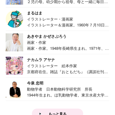
２児の母。幼少期から祖母、母と一緒に毎日の
食事作り...
まるはま
イラストレーター・漫画家
イラストレーター＆漫画家。1960年７月10日生
ま...
あきやま かぜさぶろう
画家・作家
画家・作家。1948年長崎県生まれ。1971年、
二...
ナカムラ アヤナ
イラストレーター 絵本作家
京都府在住。雑誌『おともだち』（講談社刊）
で『おし...
今泉 忠明
動物学者 日本動物科学研究所 所長
1944年生まれ。ほ乳動物学者。東京水産大学卒
業後...
もっと見る