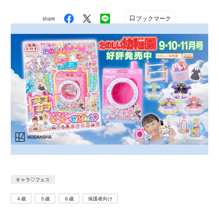
初めてのメイク、ファッションなど最新の「かわ
いい」をお届けします。
ブックマーク
share
キャラ♡フェス
４歳
５歳
６歳
保護者向け