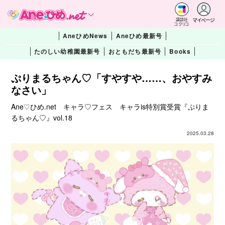
マイページ
講談社
コクリコ
AneひめNews
Aneひめ最新号
たのしい幼稚園最新号
おともだち最新号
Books
ぷりまるちゃん♡「すやすや……、おやすみ
なさい」
Ane♡ひめ.net キャラ♡フェス キャラis特別賞受賞『ぷりま
るちゃん♡』vol.18
2025.03.28