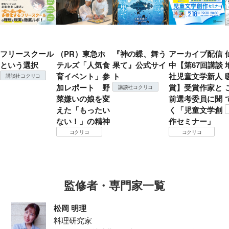
フリースクール
（PR）東急ホ
『神の蝶、舞う
アーカイブ配信
という選択
テルズ「人気食
果て』公式サイ
中【第67回講談
育イベント」参
ト
社児童文学新人
講談社コクリコ
加レポート 野
賞】受賞作家と
講談社コクリコ
菜嫌いの娘を変
前選考委員に聞
えた「もったい
く「児童文学創
ない！」の精神
作セミナー」
コクリコ
コクリコ
監修者・専門家一覧
松岡 明理
料理研究家