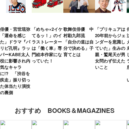
俳優・宮世琉弥
「めちゃ×2イケ
歌舞伎俳優 中
「プリキュアは
「運命を感じ
てるッ！」のイ
村勘九郎流
20年前からジェ
た」ドラマ『パ
ラストレーター
「自分の道は自
ンダーを意識し
リピ孔明』ラッ
は「働く車」専
分で決める」子
ていた」生みの
パーKABE太人
門絵本作家にな
育てとは
親・鷲尾天が男
役に影響され内
っていた！
女問わず伝えた
気なキャラ
いこと
に!? 「渋谷を
疾走」振り切っ
た体当たり演技
の裏側
おすすめ BOOKS＆MAGAZINES