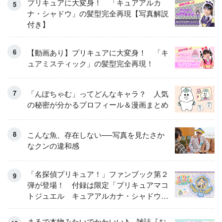
プリキュアに大変身！ 「キュアアルカ
ナ・シャドウ」の髪型完全再現【写真解説
付き】
【動画あり】プリキュアに大変身！ 「キ
ュアミスティック」の髪型完全再現！
「んぽちゃむ」ってどんなキャラ？ 人気
の秘密が分かるプロフィール＆漫画まとめ
こんな魚、存在しない──写真を見たさか
なクンの違和感
「名探偵プリキュア！」ファンブック第２
弾が登場！ 付録は限定「プリキュアマコ
トジュエル キュアアルカナ・シャドウ
アイスver.」 キュアエクレールを大特
集！
まるで本物みたいでかわいい♪ 雑誌『お