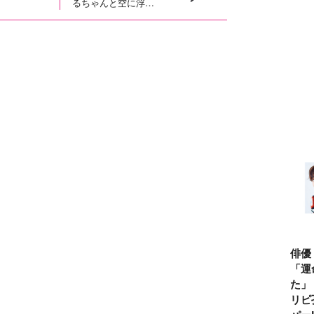
るちゃんと空に浮か
ぶキラキラ風船！８
月６日はバルーンの
日
俳優
「運
た」
リピ