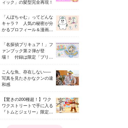
ィック」の髪型完全再現！
「んぽちゃむ」ってどんな
キャラ？ 人気の秘密が分
かるプロフィール＆漫画ま
とめ
「名探偵プリキュア！」フ
ァンブック第２弾が登
場！ 付録は限定「プリキ
ュアマコトジュエル キュ
アアルカナ・シャドウ ア
こんな魚、存在しない──
イスver.」 キュアエクレ
写真を見たさかなクンの違
ールを大特集！
和感
【驚きの200種超！】ワク
ワクストリートで手に入る
『トムとジェリー』限定グ
ッズ特集