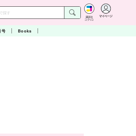
マイページ
講談社
コクリコ
新号
Books