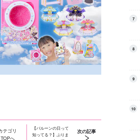
7
8
9
10
【バルーンの日って
カテゴリ
次の記事
知ってる？】ぷりま
TOPへ