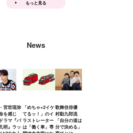
もっと見る
News
・宮世琉弥
「めちゃ×2イケ
歌舞伎俳優 中
「プリキュアは
俳優
命を感じ
てるッ！」のイ
村勘九郎流
20年前からジェ
汰「
ドラマ『パ
ラストレーター
「自分の道は自
ンダーを意識し
える
孔明』ラッ
は「働く車」専
分で決める」子
ていた」生みの
弟み