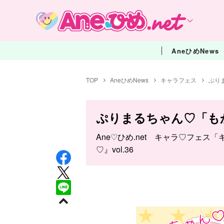
AneひめNews
TOP
AneひめNews
キャラフェス
ぷり
ぷりまるちゃん♡「も
Ane♡ひめ.net キャラ♡フェス
♡』vol.36