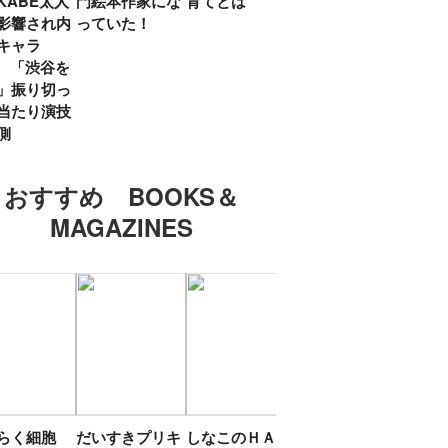
KABE太人
門絵本作家にな
育てとは
親・鷲尾天が男
したひ
影響され内
っていた！
女問わず伝えた
ラマ
キャラ
いこと
所』
? 「渋谷を
「お
」振り切っ
い」
当たり演技
側
おすすめ BOOKS＆
MAGAZINES
たらく細胞
だいすきプリキ
しなこのＨＡＰ
エスターバニー
ＴＯ