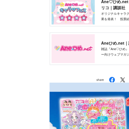
Ane♡ひめ.n
リコ｜講談社
オリジナルキャラク
果を発表！ 投票結
部が最終選考を行
Aneひめ.net
雑誌『Ane♡ひめ
ー向けウェブマガ
ー、雑誌付録、な
新の「かわいい」
share