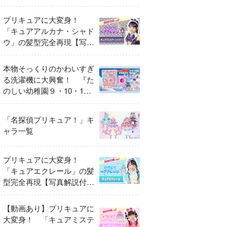
異変
プリキュアに大変身！
「キュアアルカナ・シャド
ウ」の髪型完全再現【写真
解説付き】
本物そっくりのかわいすぎ
る洗濯機に大興奮！ 『た
のしい幼稚園９・10・11
月号』だけのオリジナル付
録「プリキュア くるくる
「名探偵プリキュア！」キ
せんたくき」
ャラ一覧
プリキュアに大変身！
「キュアエクレール」の髪
型完全再現【写真解説付
き】
【動画あり】プリキュアに
大変身！ 「キュアミステ