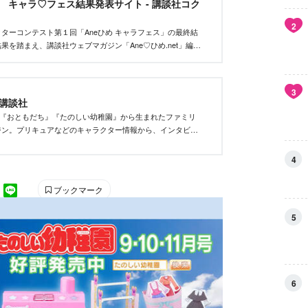
et キャラ♡フェス結果発表サイト - 講談社コク
2
ターコンテスト第１回「Aneひめ キャラフェス」の最終結
果を踏まえ、講談社ウェブマガジン「Ane♡ひめ.net」編集
い、優秀作品を決定しました。
3
｜講談社
』『おともだち』『たのしい幼稚園』から生まれたファミリ
ジン。プリキュアなどのキャラクター情報から、インタビュ
りきりヘアアレンジ、初めてのメイク、ファッションなど最
をお届けします。
4
ブックマーク
5
6