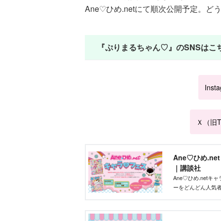
Ane♡ひめ.netにて順次公開予定。
『ぷりまるちゃん♡』のSNSはこ
Inst
Ｘ（旧Tw
Ane♡ひめ.n
｜講談社
Ane♡ひめ.ne
ーをどんどん人気
ズを作りたい」そ
ントです！