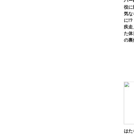
パー
役に
気な
に!
疾走
た体
の裏
は