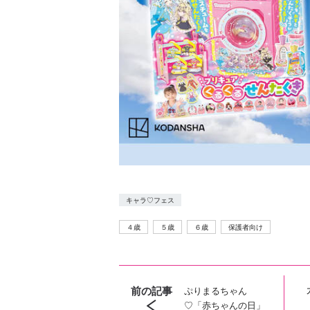
キャラ♡フェス
４歳
５歳
６歳
保護者向け
前の記事
ぷりまるちゃん
♡「赤ちゃんの日」