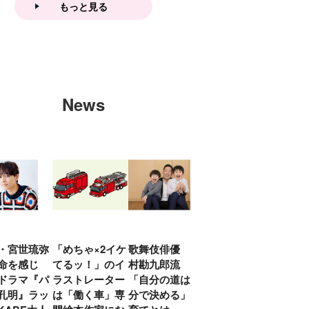
もっと見る
News
・宮世琉弥
「めちゃ×2イケ
歌舞伎俳優 中
「プリキュアは
俳優
命を感じ
てるッ！」のイ
村勘九郎流
20年前からジェ
汰「
ドラマ『パ
ラストレーター
「自分の道は自
ンダーを意識し
える
孔明』ラッ
は「働く車」専
分で決める」子
ていた」生みの
弟み