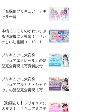
異変
「名探偵プリキュア！」キ
ャラ一覧
本物そっくりのかわいすぎ
る洗濯機に大興奮！ 『た
のしい幼稚園９・10・11
月号』だけのオリジナル付
録「プリキュア くるくる
プリキュアに大変身！
せんたくき」
「キュアエクレール」の髪
型完全再現【写真解説付
き】
プリキュアに大変身！
「キュアアルカナ・シャド
ウ」の髪型完全再現【写真
解説付き】
【動画あり】プリキュアに
大変身！ 「キュアミステ