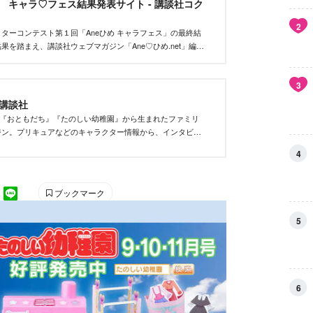
et キャラ♡フェス結果発表サイト - 講談社コク
2
ターコンテスト第１回「Aneひめ キャラフェス」の最終結
果を踏まえ、講談社ウェブマガジン「Ane♡ひめ.net」編集
い、優秀作品を決定しました。
3
｜講談社
』『おともだち』『たのしい幼稚園』から生まれたファミリ
ジン。プリキュアなどのキャラクター情報から、インタビュ
りきりヘアアレンジ、初めてのメイク、ファッションなど最
4
をお届けします。
ブックマーク
5
6