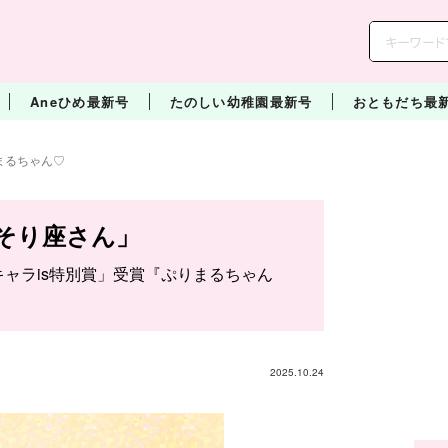
Aneひめ最新号
たのしい幼稚園最新号
おともだち最
まるちゃん♡
そり座さん」
「キャラis特別賞」受賞『ぷりまるちゃん
2025.10.24