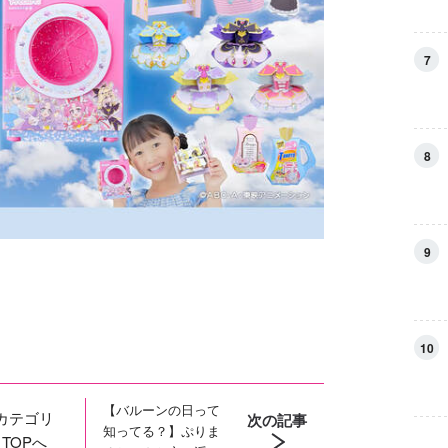
7
8
9
10
【バルーンの日って
カテゴリ
次の記事
知ってる？】ぷりま
TOPへ