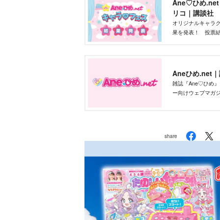
Ane♡ひめ.n
リコ｜講談社
オリジナルキャラク
果を発表！ 投票結
部が最終選考を行
Aneひめ.net
雑誌『Ane♡ひめ
ー向けウェブマガ
ー、雑誌付録、な
新の「かわいい」
share