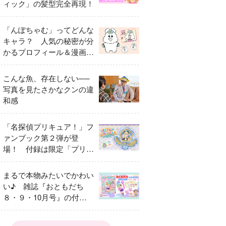
ィック」の髪型完全再現！
「んぽちゃむ」ってどんな
キャラ？ 人気の秘密が分
かるプロフィール＆漫画ま
とめ
こんな魚、存在しない──
写真を見たさかなクンの違
和感
「名探偵プリキュア！」フ
ァンブック第２弾が登
場！ 付録は限定「プリキ
ュアマコトジュエル キュ
アアルカナ・シャドウ ア
まるで本物みたいでかわい
イスver.」 キュアエクレ
い♪ 雑誌『おともだち
ールを大特集！
８・９・10月号』の付録
は『サーティワン アイス
クリームやさん』