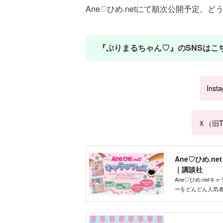
Ane♡ひめ.netにて順次公開予定。
『ぷりまるちゃん♡』のSNSはこ
Inst
Ｘ（旧Tw
Ane♡ひめ.n
｜講談社
Ane♡ひめ.ne
ーをどんどん人気
ズを作りたい」そ
ントです！