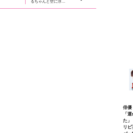
るちゃんと空に浮か
ぶキラキラ風船！８
月６日はバルーンの
日
俳優
「運
た」
リピ