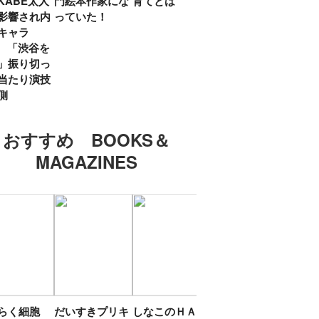
KABE太人
門絵本作家にな
育てとは
親・鷲尾天が男
したひ
影響され内
っていた！
女問わず伝えた
ラマ
キャラ
いこと
所』
? 「渋谷を
「お
」振り切っ
い」
当たり演技
側
おすすめ BOOKS＆
MAGAZINES
たらく細胞
だいすきプリキ
しなこのＨＡＰ
エスターバニー
ＴＯ