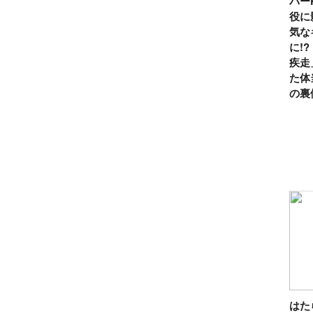
パー
役に
気な
に!
疾走
た体
の裏
は