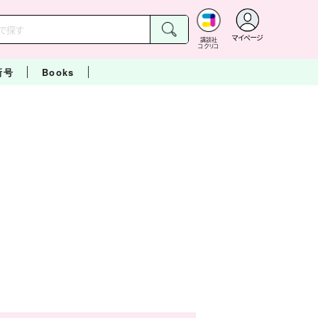
マイページ
講談社
コクリコ
新号
Books