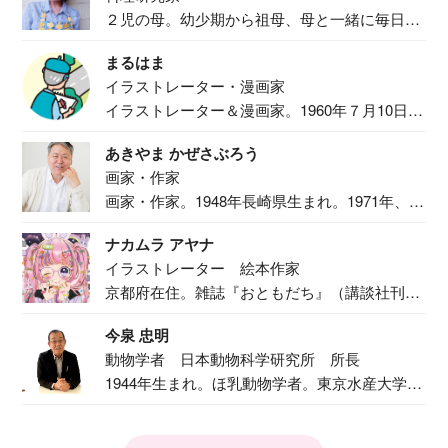
２児の母。幼少期から祖母、母と一緒に毎日の
食事作り...
まるはま
イラストレーター・漫画家
イラストレーター＆漫画家。1960年７月10日生
ま...
あきやま かぜさぶろう
画家・作家
画家・作家。1948年長崎県生まれ。1971年、
二...
ナカムラ アヤナ
イラストレーター 絵本作家
京都府在住。雑誌『おともだち』（講談社刊）
で『おし...
今泉 忠明
動物学者 日本動物科学研究所 所長
1944年生まれ。ほ乳動物学者。東京水産大学卒
業後...