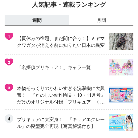
人気記事・連載ランキング
週間
月間
1
【夏休みの宿題、まだ間に合う！】ミヤマ
クワガタが消える前に知りたい日本の異変
2
「名探偵プリキュア！」キャラ一覧
本物そっくりのかわいすぎる洗濯機に大興
3
奮！ 『たのしい幼稚園９・10・11月号』
だけのオリジナル付録「プリキュア くる
くるせんたくき」
プリキュアに大変身！ 「キュアエクレー
ル」の髪型完全再現【写真解説付き】