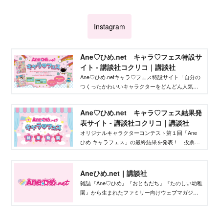
Instagram
Ane♡ひめ.net キャラ♡フェス特設サ
イト - 講談社コクリコ｜講談社
Ane♡ひめ.netキャラ♡フェス特設サイト「自分の
つくったかわいいキャラクターをどんどん人気者
にしてバズらせたい」「自分のキャラクターの絵
本やグッズを作りたい」そんな、キャラクターを
Ane♡ひめ.net キャラ♡フェス結果発
作りたいクリエイターを応援するイベントです！
表サイト - 講談社コクリコ｜講談社
オリジナルキャラクターコンテスト第１回「Ane
ひめ キャラフェス」の最終結果を発表！ 投票結
果を踏まえ、講談社ウェブマガジン「Ane♡ひ
め.net」編集部が最終選考を行い、優秀作品を決定
しました。
Aneひめ.net｜講談社
雑誌『Ane♡ひめ』『おともだち』『たのしい幼稚
園』から生まれたファミリー向けウェブマガジ
ン。プリキュアなどのキャラクター情報から、イ
ンタビュー、雑誌付録、なりきりヘアアレンジ、