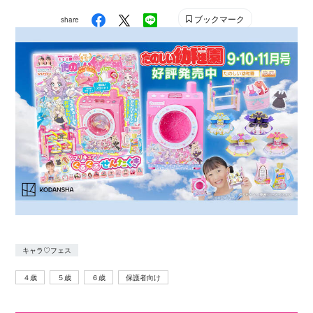
初めてのメイク、ファッションなど最新の「かわ
いい」をお届けします。
ブックマーク
share
キャラ♡フェス
４歳
５歳
６歳
保護者向け