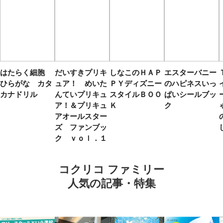
はたらく細胞
だいすきプリキ
しなこのＨＡＰ
エスターバニー
ひらがな カタ
ュア！ めいた
ＰＹディズニー
のハピネスいっ
カナドリル
んていプリキュ
スタイルＢＯＯ
ぱいシールブッ
ア！＆プリキュ
Ｋ
ク
アオールスター
ズ ファンブッ
ク ｖｏｌ．１
コクリコ ファミリー
人気の記事・特集