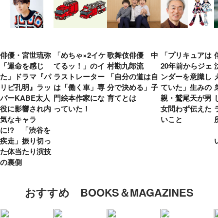
俳優・宮世琉弥
「めちゃ×2イケ
歌舞伎俳優 中
「プリキュアは
「運命を感じ
てるッ！」のイ
村勘九郎流
20年前からジェ
た」ドラマ『パ
ラストレーター
「自分の道は自
ンダーを意識し
リピ孔明』ラッ
は「働く車」専
分で決める」子
ていた」生みの
パーKABE太人
門絵本作家にな
育てとは
親・鷲尾天が男
役に影響され内
っていた！
女問わず伝えた
気なキャラ
いこと
に!? 「渋谷を
疾走」振り切っ
た体当たり演技
の裏側
おすすめ BOOKS＆MAGAZINES