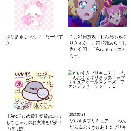
ぷりまるちゃん♡「だーいす
４月21日放映「わんだふるぷ
き」
りきゅあ！」第12話あらすじ
先行公開！「私はキュアニャ
ミー」
2024.03.21
【Ane♡ひめ賞】受賞のふわ
だいすきプリキュア！ わん
もこちゃんのお友達を紹介！
だふるぷりきゅあ！＆プリキ
「ぽっぽ」