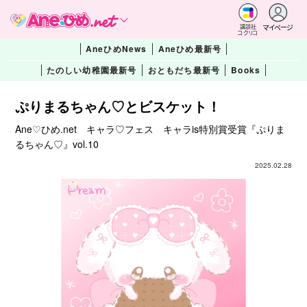
マイページ
講談社
コクリコ
AneひめNews
Aneひめ最新号
たのしい幼稚園最新号
おともだち最新号
Books
ぷりまるちゃん♡とビスケット！
Ane♡ひめ.net キャラ♡フェス キャラis特別賞受賞『ぷりま
るちゃん♡』vol.10
2025.02.28