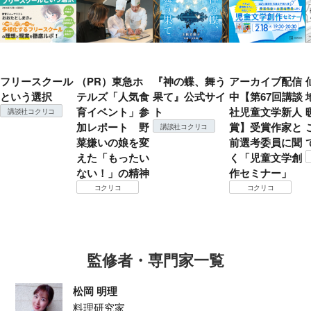
フリースクール
（PR）東急ホ
『神の蝶、舞う
アーカイブ配信
という選択
テルズ「人気食
果て』公式サイ
中【第67回講談
育イベント」参
ト
社児童文学新人
講談社コクリコ
加レポート 野
賞】受賞作家と
講談社コクリコ
菜嫌いの娘を変
前選考委員に聞
えた「もったい
く「児童文学創
ない！」の精神
作セミナー」
コクリコ
コクリコ
監修者・専門家一覧
松岡 明理
料理研究家