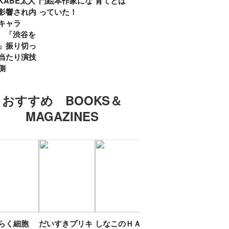
KABE太人
門絵本作家にな
育てとは
親・鷲尾天が男
したひ
影響され内
っていた！
女問わず伝えた
ラマ
キャラ
いこと
所』
? 「渋谷を
「お
」振り切っ
い」
当たり演技
側
おすすめ BOOKS＆
MAGAZINES
たらく細胞
だいすきプリキ
しなこのＨＡＰ
エスターバニー
ＴＯ