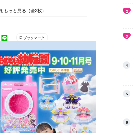
をもっと見る（全2枚）
2
3
ブックマーク
4
5
6