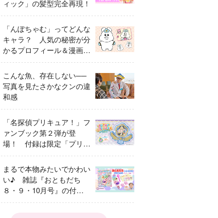
ィック」の髪型完全再現！
「んぽちゃむ」ってどんな
キャラ？ 人気の秘密が分
かるプロフィール＆漫画ま
とめ
こんな魚、存在しない──
写真を見たさかなクンの違
和感
「名探偵プリキュア！」フ
ァンブック第２弾が登
場！ 付録は限定「プリキ
ュアマコトジュエル キュ
アアルカナ・シャドウ ア
まるで本物みたいでかわい
イスver.」 キュアエクレ
い♪ 雑誌『おともだち
ールを大特集！
８・９・10月号』の付録
は『サーティワン アイス
クリームやさん』