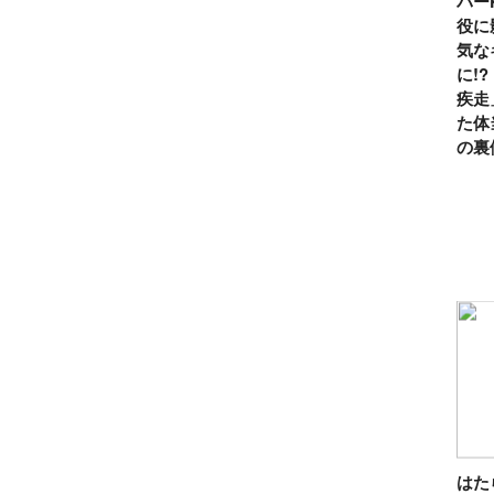
パー
役に
気な
に!
疾走
た体
の裏
は