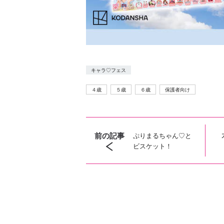
キャラ♡フェス
４歳
５歳
６歳
保護者向け
前の記事
ぷりまるちゃん♡と
ビスケット！