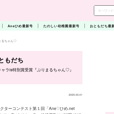
Aneひめ最新号
たのしい幼稚園最新号
おともだち最
まるちゃん♡
ともだち
 キャラis特別賞受賞『ぷりまるちゃん♡』
2025.03.01
クターコンテスト第１回「Ane♡ひめ.net