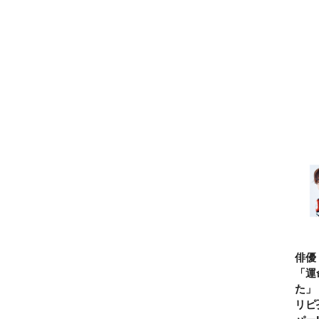
俳優
「運
た」
リピ