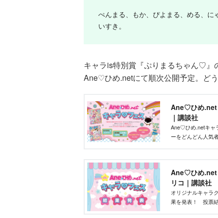
ぺんまる、もか、ぴよまる、める、に
いすき。
キャラis特別賞『ぷりまるちゃん♡
Ane♡ひめ.netにて順次公開予定。
Ane♡ひめ.n
｜講談社
Ane♡ひめ.ne
ーをどんどん人気
ズを作りたい」そ
ントです！
Ane♡ひめ.n
リコ｜講談社
オリジナルキャラク
果を発表！ 投票結
部が最終選考を行