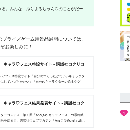
ゃる。みんな、ぷりまるちゃん♡のことがだー
』のプライズゲーム用景品展開については、
どうぞお楽しみに！
et キャラ♡フェス特設サイト - 講談社コクリコ
tキャラ♡フェス特設サイト「自分のつくったかわいいキャラクタ
者にしてバズらせたい」「自分のキャラクターの絵本やグッ
んな、キャラクターを作りたいクリエイターを応援するイベ
et キャラ♡フェス結果発表サイト - 講談社コク
1
ターコンテスト第１回「Aneひめ キャラフェス」の最終結
果を踏まえ、講談社ウェブマガジン「Ane♡ひめ.net」編集
い、優秀作品を決定しました。