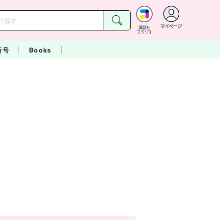
マイページ
講談社
コクリコ
新号
Books