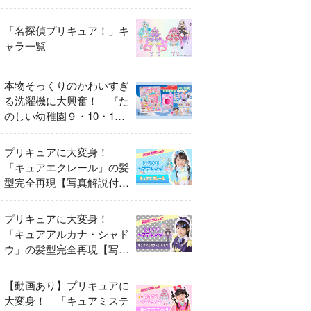
異変
「名探偵プリキュア！」キ
ャラ一覧
本物そっくりのかわいすぎ
る洗濯機に大興奮！ 『た
のしい幼稚園９・10・11
月号』だけのオリジナル付
録「プリキュア くるくる
プリキュアに大変身！
せんたくき」
「キュアエクレール」の髪
型完全再現【写真解説付
き】
プリキュアに大変身！
「キュアアルカナ・シャド
ウ」の髪型完全再現【写真
解説付き】
【動画あり】プリキュアに
大変身！ 「キュアミステ