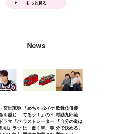
もっと見る
News
・宮世琉弥
「めちゃ×2イケ
歌舞伎俳優 中
「プリキュアは
俳優
命を感じ
てるッ！」のイ
村勘九郎流
20年前からジェ
汰「
ドラマ『パ
ラストレーター
「自分の道は自
ンダーを意識し
える
孔明』ラッ
は「働く車」専
分で決める」子
ていた」生みの
弟み