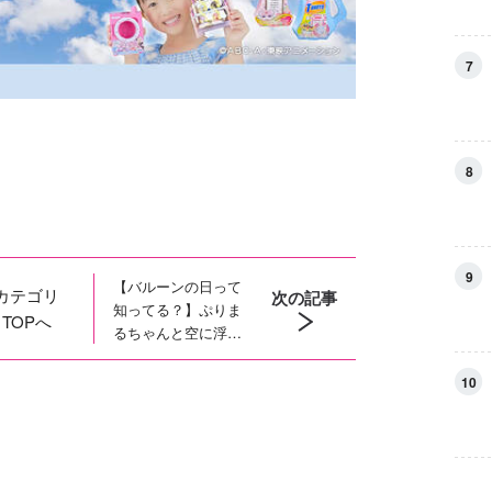
7
8
9
【バルーンの日って
カテゴリ
次の記事
知ってる？】ぷりま
TOPへ
るちゃんと空に浮か
ぶキラキラ風船！８
月６日はバルーンの
10
日