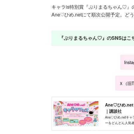
キャラis特別賞『ぷりまるちゃん♡
Ane♡ひめ.netにて順次公開予定。
『ぷりまるちゃん♡』のSNSはこ
Inst
Ｘ（旧Tw
Ane♡ひめ.n
｜講談社
Ane♡ひめ.ne
ーをどんどん人気
ズを作りたい」そ
ントです！