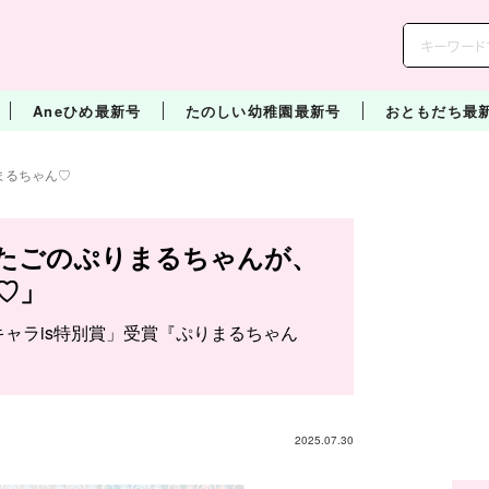
Aneひめ最新号
たのしい幼稚園最新号
おともだち最
まるちゃん♡
たごのぷりまるちゃんが、
♡」
「キャラis特別賞」受賞『ぷりまるちゃん
2025.07.30