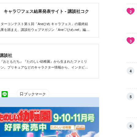
et キャラ♡フェス結果発表サイト - 講談社コク
2
ターコンテスト第１回「Aneひめ キャラフェス」の最終結
果を踏まえ、講談社ウェブマガジン「Ane♡ひめ.net」編集
い、優秀作品を決定しました。
3
｜講談社
』『おともだち』『たのしい幼稚園』から生まれたファミリ
ジン。プリキュアなどのキャラクター情報から、インタビュ
4
りきりヘアアレンジ、初めてのメイク、ファッションなど最
をお届けします。
ブックマーク
5
6