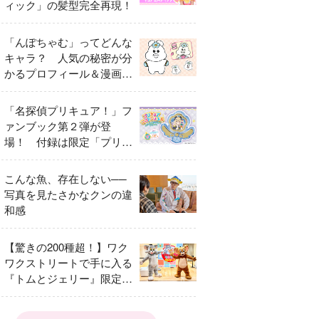
ィック」の髪型完全再現！
「んぽちゃむ」ってどんな
キャラ？ 人気の秘密が分
かるプロフィール＆漫画ま
とめ
「名探偵プリキュア！」フ
ァンブック第２弾が登
場！ 付録は限定「プリキ
ュアマコトジュエル キュ
アアルカナ・シャドウ ア
こんな魚、存在しない──
イスver.」 キュアエクレ
写真を見たさかなクンの違
ールを大特集！
和感
【驚きの200種超！】ワク
ワクストリートで手に入る
『トムとジェリー』限定グ
ッズ特集