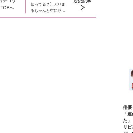
カテゴリ
次の記事
知ってる？】ぷりま
TOPへ
るちゃんと空に浮か
ぶキラキラ風船！８
月６日はバルーンの
日
俳優
「運
た」
リピ