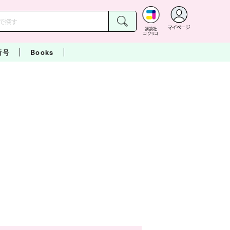
マイページ
講談社
コクリコ
新号
Books