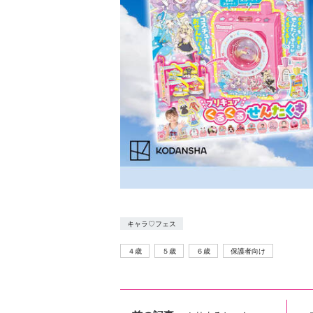
キャラ♡フェス
４歳
５歳
６歳
保護者向け