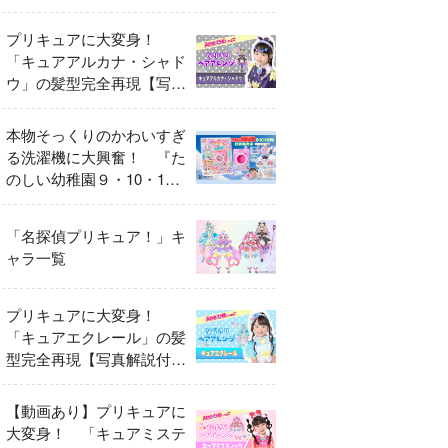
異変
プリキュアに大変身！
「キュアアルカナ・シャド
ウ」の髪型完全再現【写真
解説付き】
本物そっくりのかわいすぎ
る洗濯機に大興奮！ 『た
のしい幼稚園９・10・11
月号』だけのオリジナル付
録「プリキュア くるくる
「名探偵プリキュア！」キ
せんたくき」
ャラ一覧
プリキュアに大変身！
「キュアエクレール」の髪
型完全再現【写真解説付
き】
【動画あり】プリキュアに
大変身！ 「キュアミステ