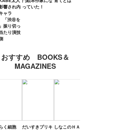
KABE太人
門絵本作家にな
育てとは
親・鷲尾天が男
したひ
影響され内
っていた！
女問わず伝えた
ラマ
キャラ
いこと
所』
? 「渋谷を
「お
」振り切っ
い」
当たり演技
側
おすすめ BOOKS＆
MAGAZINES
たらく細胞
だいすきプリキ
しなこのＨＡＰ
エスターバニー
ＴＯ