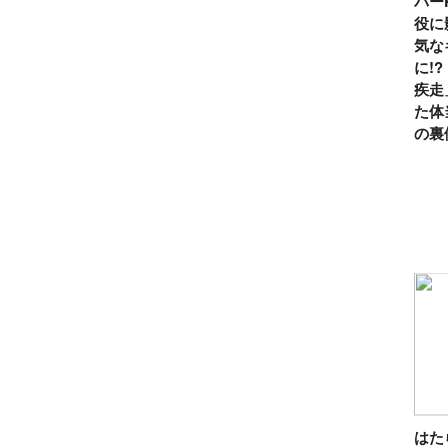
パー
役に
気な
に!
疾走
た体
の裏
は