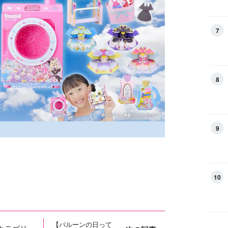
7
8
9
10
【バルーンの日って