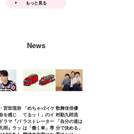
もっと見る
News
・宮世琉弥
「めちゃ×2イケ
歌舞伎俳優 中
「プリキュアは
俳優
命を感じ
てるッ！」のイ
村勘九郎流
20年前からジェ
汰「
ドラマ『パ
ラストレーター
「自分の道は自
ンダーを意識し
える
孔明』ラッ
は「働く車」専
分で決める」子
ていた」生みの
弟み