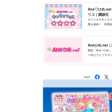
Ane♡ひめ.n
リコ｜講談社
オリジナルキャラク
果を発表！ 投票結
部が最終選考を行
Aneひめ.net
雑誌『Ane♡ひめ
ー向けウェブマガ
ー、雑誌付録、な
新の「かわいい」
share