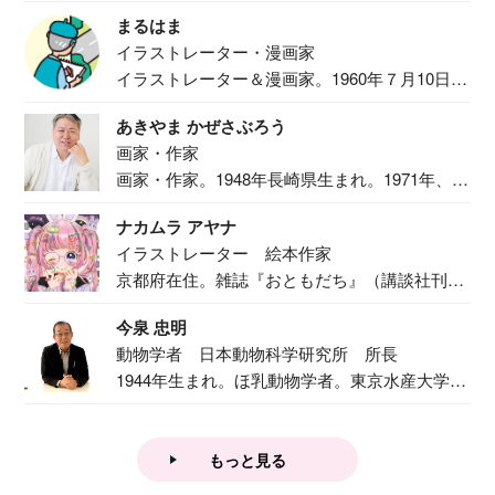
食事作り...
まるはま
イラストレーター・漫画家
イラストレーター＆漫画家。1960年７月10日生
ま...
あきやま かぜさぶろう
画家・作家
画家・作家。1948年長崎県生まれ。1971年、
二...
ナカムラ アヤナ
イラストレーター 絵本作家
京都府在住。雑誌『おともだち』（講談社刊）
で『おし...
今泉 忠明
動物学者 日本動物科学研究所 所長
1944年生まれ。ほ乳動物学者。東京水産大学卒
業後...
もっと見る