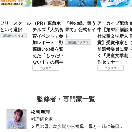
フリースクール
（PR）東急ホ
『神の蝶、舞う
アーカイブ配信
という選択
テルズ「人気食
果て』公式サイ
中【第67回講談
育イベント」参
ト
社児童文学新人
講談社コクリコ
加レポート 野
賞】受賞作家と
講談社コクリコ
菜嫌いの娘を変
前選考委員に聞
えた「もったい
く「児童文学創
ない！」の精神
作セミナー」
コクリコ
コクリコ
監修者・専門家一覧
松岡 明理
料理研究家
２児の母。幼少期から祖母、母と一緒に毎日の