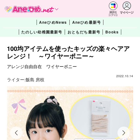
マイページ
講談社
コクリコ
AneひめNews
Aneひめ最新号
たのしい幼稚園最新号
おともだち最新号
Books
100均アイテムを使ったキッズの楽々ヘアア
レンジ！ ～ワイヤーポニー～
アレンジ自由自在 ワイヤーポニー
2022.10.14
ライター:
飯島 房枝