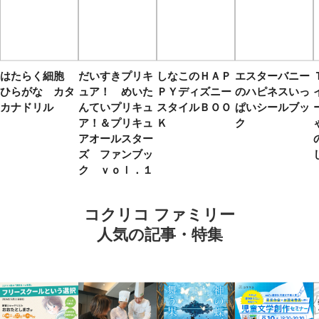
はたらく細胞
だいすきプリキ
しなこのＨＡＰ
エスターバニー
ひらがな カタ
ュア！ めいた
ＰＹディズニー
のハピネスいっ
カナドリル
んていプリキュ
スタイルＢＯＯ
ぱいシールブッ
ア！＆プリキュ
Ｋ
ク
アオールスター
ズ ファンブッ
ク ｖｏｌ．１
コクリコ ファミリー
人気の記事・特集