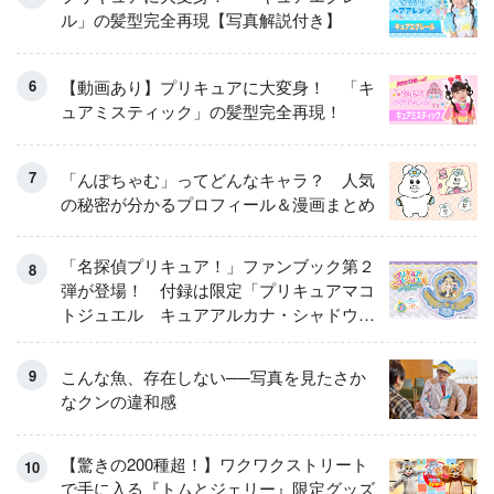
ル」の髪型完全再現【写真解説付き】
【動画あり】プリキュアに大変身！ 「キ
ュアミスティック」の髪型完全再現！
「んぽちゃむ」ってどんなキャラ？ 人気
の秘密が分かるプロフィール＆漫画まとめ
「名探偵プリキュア！」ファンブック第２
弾が登場！ 付録は限定「プリキュアマコ
トジュエル キュアアルカナ・シャドウ
アイスver.」 キュアエクレールを大特
集！
こんな魚、存在しない──写真を見たさか
なクンの違和感
【驚きの200種超！】ワクワクストリート
で手に入る『トムとジェリー』限定グッズ