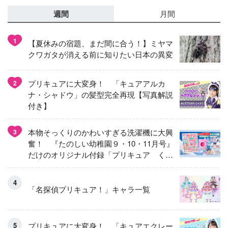
週間
月間
1
【夏休みの宿題、まだ間に合う！】ミヤマ
クワガタが消える前に知りたい日本の異変
プリキュアに大変身！ 「キュアアルカ
2
ナ・シャドウ」の髪型完全再現【写真解説
付き】
本物そっくりのかわいすぎる洗濯機に大興
3
奮！ 『たのしい幼稚園９・10・11月号』
だけのオリジナル付録「プリキュア くる
くるせんたくき」
「名探偵プリキュア！」キャラ一覧
プリキュアに大変身！ 「キュアエクレー