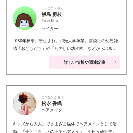
いいじま ふさえ
飯島 房枝
Fusae Iijima
ライター
1980年神奈川県生まれ。和光大学卒業。講談社の幼児雑
誌「おともだち」や「たのしい幼稚園」などから出版さ
れる雑誌や絵本などの構成を担当。得意分野は工作など
詳しい情報や関連記事
細かい作業。
まつなが かおり
松永 香織
ヘアメイク
キッズから大人までさまざま媒体でヘアメイクとして活
動。「子どもらしさのあるヘアメイク」を日々研究中。