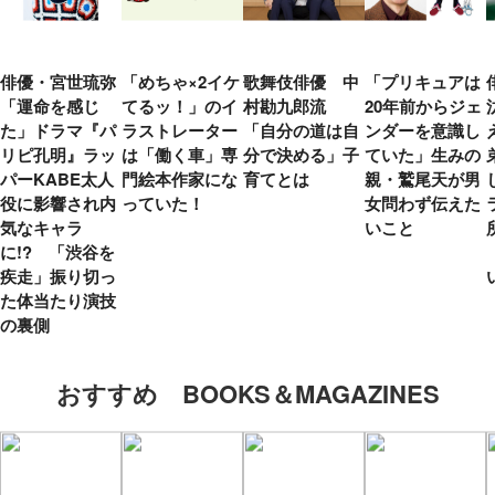
俳優・宮世琉弥
「めちゃ×2イケ
歌舞伎俳優 中
「プリキュアは
「運命を感じ
てるッ！」のイ
村勘九郎流
20年前からジェ
た」ドラマ『パ
ラストレーター
「自分の道は自
ンダーを意識し
リピ孔明』ラッ
は「働く車」専
分で決める」子
ていた」生みの
パーKABE太人
門絵本作家にな
育てとは
親・鷲尾天が男
役に影響され内
っていた！
女問わず伝えた
気なキャラ
いこと
に!? 「渋谷を
疾走」振り切っ
た体当たり演技
の裏側
おすすめ BOOKS＆MAGAZINES