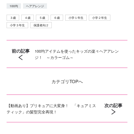
100均
ヘアアレンジ
３歳
４歳
５歳
６歳
小学１年生
小学２年生
小学３年生
保護者向け
前の記事
100均アイテムを使ったキッズの楽々ヘアアレン
ジ！ ～カラーゴム～
カテゴリ
TOPへ
次の記事
【動画あり】プリキュアに大変身！ 「キュアミス
ティック」の髪型完全再現！